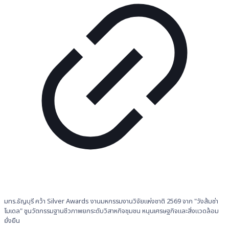
มทร.ธัญบุรี คว้า Silver Awards งานมหกรรมงานวิจัยแห่งชาติ 2569 จาก "วังส้มซ่า
โมเดล" ชูนวัตกรรมฐานชีวภาพยกระดับวิสาหกิจชุมชน หนุนเศรษฐกิจและสิ่งแวดล้อม
ยั่งยืน