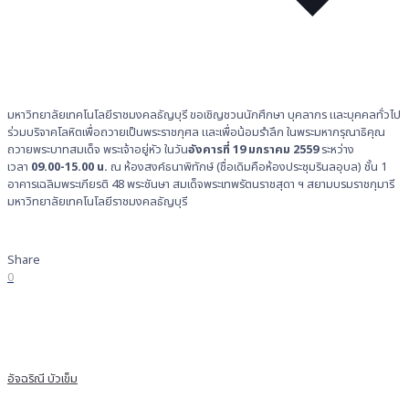
มหาวิทยาลัยเทคโนโลยีราชมงคลธัญบุรี ขอเชิญชวนนักศึกษา บุคลากร และบุคคลทั่วไป
ร่วมบริจาคโลหิตเพื่อถวายเป็นพระราชกุศล และเพื่อน้อมรำลึก ในพระมหากรุณาธิคุณ
ถวายพระบาทสมเด็จ พระเจ้าอยู่หัว ในวัน
อังคารที่ 19 มกราคม 2559
ระหว่าง
เวลา
09.00-15.00 น.
ณ ห้องสงค์ธนาพิทักษ์ (ชื่อเดิมคือห้องประชุมรินลอุบล) ชั้น 1
อาคารเฉลิมพระเกียรติ 48 พระชันษา สมเด็จพระเทพรัตนราชสุดา ฯ สยามบรมราชกุมารี
มหาวิทยาลัยเทคโนโลยีราชมงคลธัญบุรี
Share
0
อัจฉริณี บัวเข็ม