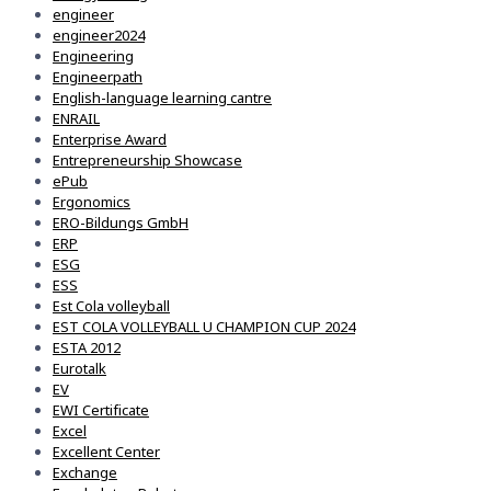
engineer
engineer2024
Engineering
Engineerpath
English-language learning cantre
ENRAIL
Enterprise Award
Entrepreneurship Showcase
ePub
Ergonomics
ERO-Bildungs GmbH
ERP
ESG
ESS
Est Cola volleyball
EST COLA VOLLEYBALL U CHAMPION CUP 2024
ESTA 2012
Eurotalk
EV
EWI Certificate
Excel
Excellent Center
Exchange