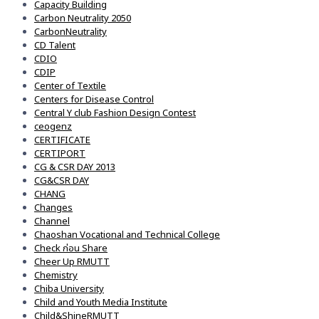
Capacity Building
Carbon Neutrality 2050
CarbonNeutrality
CD Talent
CDIO
CDIP
Center of Textile
Centers for Disease Control
Central Y club Fashion Design Contest
ceogenz
CERTIFICATE
CERTIPORT
CG & CSR DAY 2013
CG&CSR DAY
CHANG
Changes
Channel
Chaoshan Vocational and Technical College
Check ก่อน Share
Cheer Up RMUTT
Chemistry
Chiba University
Child and Youth Media Institute
Child&ShineRMUTT