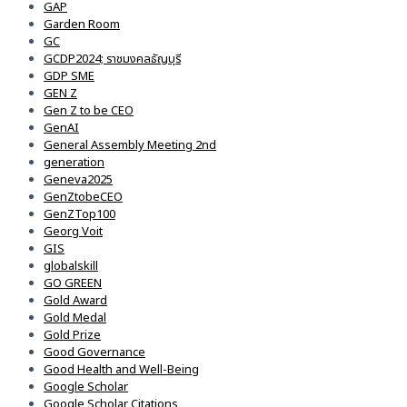
GAP
Garden Room
GC
GCDP2024; ราชมงคลธัญบุรี
GDP SME
GEN Z
Gen Z to be CEO
GenAI
General Assembly Meeting 2nd
generation
Geneva2025
GenZtobeCEO
GenZTop100
Georg Voit
GIS
globalskill
GO GREEN
Gold Award
Gold Medal
Gold Prize
Good Governance
Good Health and Well-Being
Google Scholar
Google Scholar Citations