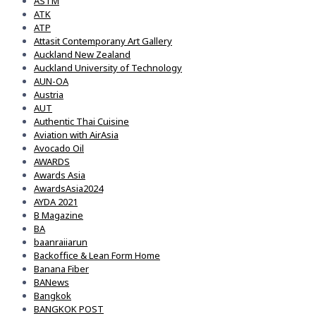
ASTM
ATK
ATP
Attasit Contemporany Art Gallery
Auckland New Zealand
Auckland University of Technology
AUN-OA
Austria
AUT
Authentic Thai Cuisine
Aviation with AirAsia
Avocado Oil
AWARDS
Awards Asia
AwardsAsia2024
AYDA 2021
B Magazine
BA
baanraiiarun
Backoffice & Lean Form Home
Banana Fiber
BANews
Bangkok
BANGKOK POST