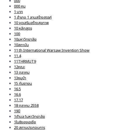
000
000 คน
1 บาท
1 อำเภอ 1 ลานสร้างสรรค์
10 จุดเสริมสร้างสุขภาพ
10 หลักสูตร
100
10มหาวิทยาลัย
10สถาบัน
11 th International Warsaw Invention Show
11.4
11THRMUT9
12คณะ
13 ตุลาคม
13หมูป่า
15 กันยายน
16.5
16.6
17.17
18 ตุลาคม 2558
19ปี
1ตำบล1มหาวิทยาลัย
1ใน8ของเอเชีย
20 สถานประกอบการ