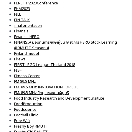
FENETT’2023Conference
FHM2023
FILL
FIN TALK
final orientation
Finansia
Finansia HERO
FINANSIA มอบทุนการศึกษาผู้ชนะโครงการ HERO Stock Learning
@RMUTT Season 4
Finland model
Firewall
FIRST LEGO League Thailand 2018
FISF
Fitness Center
FM 89.5 MHz
FM. 89.5 MHz INNIOVATION FOR LIFE
FM. 89.5 MHz วิทยุราชมงคลธัญบุรี
Food Industry Research and Development Insitute
FoodProduction
Foodscience
Football Clinic
Free Wifi
Freshy Boy RMUTT
Freshy Girl RMUTT