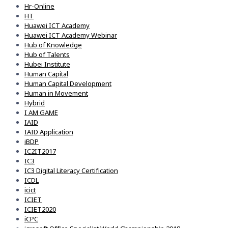
Hr-Online
HT
Huawei ICT Academy
Huawei ICT Academy Webinar
Hub of Knowledge
Hub of Talents
Hubei Institute
Human Capital
Human Capital Development
Human in Movement
Hybrid
I AM GAME
IAID
IAID Application
iBDP
IC2IT2017
IC3
IC3 Digital Literacy Certification
ICDL
icict
ICIET
ICIET2020
iCPC