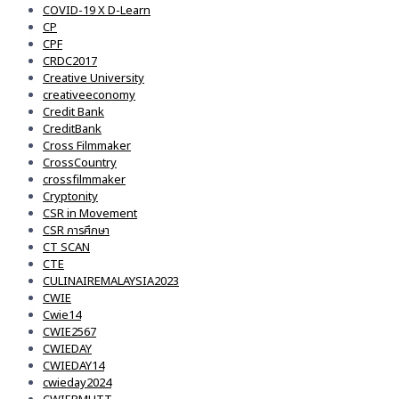
COVID-19 X D-Learn
CP
CPF
CRDC2017
Creative University
creativeeconomy
Credit Bank
CreditBank
Cross Filmmaker
CrossCountry
crossfilmmaker
Cryptonity
CSR in Movement
CSR การศึกษา
CT SCAN
CTE
CULINAIREMALAYSIA2023
CWIE
Cwie14
CWIE2567
CWIEDAY
CWIEDAY14
cwieday2024