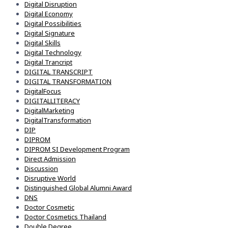
Digital Disruption
Digital Economy
Digital Possibilities
Digital Signature
Digital Skills
Digital Technology
Digital Trancript
DIGITAL TRANSCRIPT
DIGITAL TRANSFORMATION
DigitalFocus
DIGITALLITERACY
DigitalMarketing
DigitalTransformation
DIP
DIPROM
DIPROM SI Development Program
Direct Admission
Discussion
Disruptive World
Distinguished Global Alumni Award
DNS
Doctor Cosmetic
Doctor Cosmetics Thailand
Double Degree