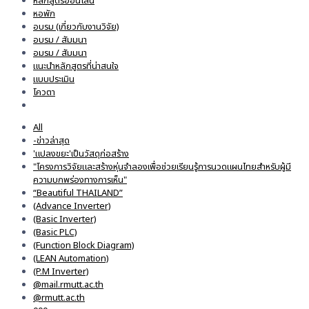
หลักสูตรออนไลน์
หอพัก
อบรม (เกี่ยวกับงานวิจัย)
อบรม / สัมมนา
อมรม / สัมมนา
แนะนำหลักสูตรที่น่าสนใจ
แบบประเมิน
โควตา
All
-ข่าวล่าสุด
'แปลงขยะ'เป็นวัสดุก่อสร้าง
"โครงการวิจัยและสร้างหุ่นจำลองเพื่อช่วยเรียนรู้การนวดแผนไทยสำหรับผู้มี
ความบกพร่องทางการเห็น"
“Beautiful THAILAND”
(Advance Inverter)
(Basic Inverter)
(Basic PLC)
(Function Block Diagram)
(LEAN Automation)
(P.M Inverter)
@mail.rmutt.ac.th
@rmutt.ac.th