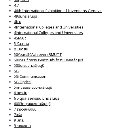
4.7
46th International Exhibition of Inventions Geneva
49ปีมทร.ธัญบุรี
4Icu
4International Colleges and Universities
4lnternational Colleges and Universities
4SMART
5 ธันวาคม
๕ เมษายน
50Years50AchieversRMUTT
50ปี50นวัตกรรม50ความสำเร็จราชมงคลธัญบุรี
50ปีราชมงคลธัญบุรี
5G
5G Communication
5G Optical
5ทศวรรษราชมงคลธัญบุรี
6 สถาบัน
6 เหตุผลเลือกเรียน มทร.ธัญบุรี
60ปีวิทยุราชมงคลธัญบุรี
7 รางวัลแข่งขัน
7แห่ง
9 มทร.
9 ราชมงคล