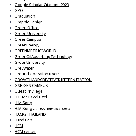
Google Scholar Citations 2023
GPO
Graduation
Graphic Design
Green Office
Green University
GreenCampus
GreenEnergy
GREENMETRIC WORLD
GreenOilAbsorbingTechnology
GreenUniversity
Greywater
Ground Operation Room
GROWTHANDCREATIVEDIFFERENTIATION
GSB GEN CAMPUS
Guest Privilege
H.E. Mr. Pavel Pitel
H.M.Song
H.M.Song อว.บรรเลงเพลงของพ่อ
HACKaTHAILAND
Hands on
HCM
HCM center