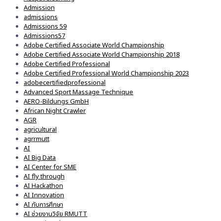
Admission
admissions
Admissions 59
Admissions57
Adobe Certified Associate World Championship
Adobe Certified Associate World Championship 2018
Adobe Certified Professional
Adobe Certified Professional World Championship 2023
adobecertifiedprofessional
Advanced Sport Massage Technique
AERO-Bildungs GmbH
African Night Crawler
AGR
agricultural
agrrmutt
AI
AI Big Data
AI Center for SME
AI fly through
AI Hackathon
AI Innovation
AI กับการศึกษา
AI ช่วยงานวิจัย RMUTT