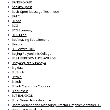
BANGKOKAIR
bankkok post
Basic Sport Massage Technique
BATC
BCAAs
BCG
BCG Economy
BCG โมเดล
Be Amazing Edutainment
Beauty
BEC Award 2018
Beijing Polytechnic College
BEST PERFORMANCE AWARDS
Bhayangkara Surabaya
Big data
BigBotAi
Bitcoin
Bitkub
Bitkub Cryptonity Courses
Block chain
BLT BANGKOK
Blue-Green Infrastructure
Board Member and Managing Director Organic Scientific LLC.
boneblackchintilapia