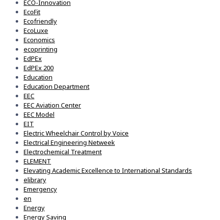
ECO-Innovation
EcoFit
Ecofriendly
EcoLuxe
Economics
ecoprinting
EdPEx
EdPEx 200
Education
Education Department
EEC
EEC Aviation Center
EEC Model
EIT
Electric Wheelchair Control by Voice
Electrical Engineering Netweek
Electrochemical Treatment
ELEMENT
Elevating Academic Excellence to International Standards
elibrary
Emergency
en
Energy
Energy Saving