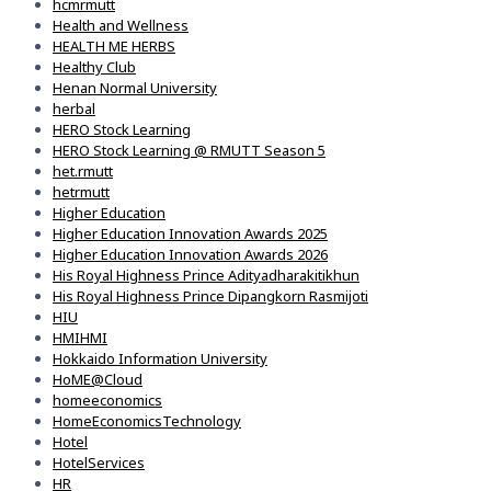
hcmrmutt
Health and Wellness
HEALTH ME HERBS
Healthy Club
Henan Normal University
herbal
HERO Stock Learning
HERO Stock Learning @ RMUTT Season 5
het.rmutt
hetrmutt
Higher Education
Higher Education Innovation Awards 2025
Higher Education Innovation Awards 2026
His Royal Highness Prince Adityadharakitikhun
His Royal Highness Prince Dipangkorn Rasmijoti
HIU
HMIHMI
Hokkaido Information University
HoME@Cloud
homeeconomics
HomeEconomicsTechnology
Hotel
HotelServices
HR