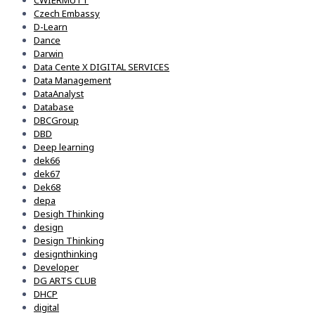
CWIERMUTT
Czech Embassy
D-Learn
Dance
Darwin
Data Cente X DIGITAL SERVICES
Data Management
DataAnalyst
Database
DBCGroup
DBD
Deep learning
dek66
dek67
Dek68
depa
Desigh Thinking
design
Design Thinking
designthinking
Developer
DG ARTS CLUB
DHCP
digital