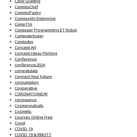
Color Grading
CommisChef
CommisPastry
Community Enterprise
CompTIA
Computer Programming ET Robot
Computertoday
Comtoday
Concept Art
Concept Ideas Pitching
Conference
conference2024
congratulate
Connect Your Future
consumption
Cooperative
CORONATIONDAY
coronavirus
Cosmeceuticals
Cosmetic
Courses Online Free
Covid
COVID-19
COVID-19 & RMUTT