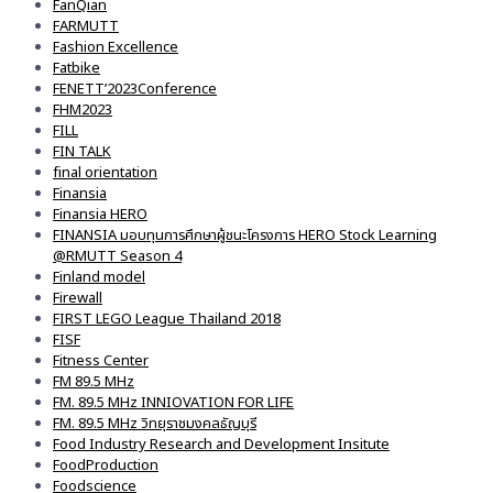
FanQian
FARMUTT
Fashion Excellence
Fatbike
FENETT’2023Conference
FHM2023
FILL
FIN TALK
final orientation
Finansia
Finansia HERO
FINANSIA มอบทุนการศึกษาผู้ชนะโครงการ HERO Stock Learning
@RMUTT Season 4
Finland model
Firewall
FIRST LEGO League Thailand 2018
FISF
Fitness Center
FM 89.5 MHz
FM. 89.5 MHz INNIOVATION FOR LIFE
FM. 89.5 MHz วิทยุราชมงคลธัญบุรี
Food Industry Research and Development Insitute
FoodProduction
Foodscience