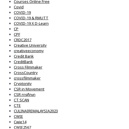
Courses Online Free
Covid
COVID-19
COVID-19 & RMUTT
COVID-19 X D-Learn
CP
CPF
CRDC2017
Creative University
creativeeconomy
Credit Bank
CreditBank
Cross Filmmaker
CrossCountry
crossfilmmaker
Cryptonity
CSR in Movement
CSR การศึกษา
CT SCAN
CTE
CULINAIREMALAYSIA2023
CWIE
Cwie14
CWIE2567