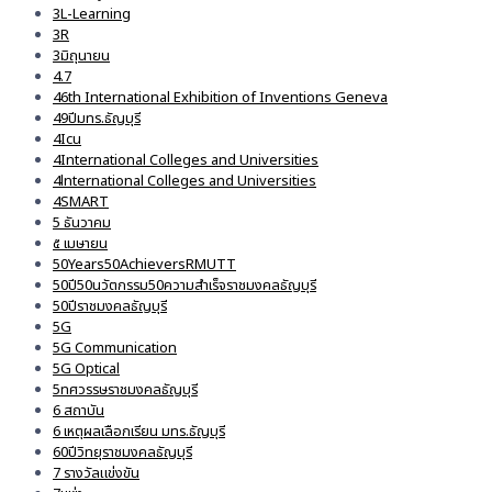
3L-Learning
3R
3มิถุนายน
4.7
46th International Exhibition of Inventions Geneva
49ปีมทร.ธัญบุรี
4Icu
4International Colleges and Universities
4lnternational Colleges and Universities
4SMART
5 ธันวาคม
๕ เมษายน
50Years50AchieversRMUTT
50ปี50นวัตกรรม50ความสำเร็จราชมงคลธัญบุรี
50ปีราชมงคลธัญบุรี
5G
5G Communication
5G Optical
5ทศวรรษราชมงคลธัญบุรี
6 สถาบัน
6 เหตุผลเลือกเรียน มทร.ธัญบุรี
60ปีวิทยุราชมงคลธัญบุรี
7 รางวัลแข่งขัน