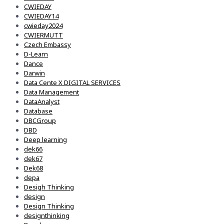
CWIEDAY
CWIEDAY14
cwieday2024
CWIERMUTT
Czech Embassy
D-Learn
Dance
Darwin
Data Cente X DIGITAL SERVICES
Data Management
DataAnalyst
Database
DBCGroup
DBD
Deep learning
dek66
dek67
Dek68
depa
Desigh Thinking
design
Design Thinking
designthinking