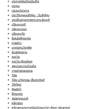
ประกาศนียบัตรบัณฑิต
ประชุม
ประชุมวิชาการ
ประวัติบุคคลสำคัญ : วันสำคัญ
ประเด็นยุทธศาสตร์ มทร.ธัญบุรี
ปริญญาตรี
ปริญญาเอก
ปริญญาโท
ผู้สนใจศึกษาต่อ
ภาพข่าว
มาตรฐานวิชาชีพ
รับสมัครงาน
รางวัล
รางวัล เกียรติยศ
ลงนามความร่วมมือ
วารสารราชมงคล
วิจัย
วิจัย นวัตกรรม สิ่งประดิษฐ์
วีดิทัศน์
ศิษย์เก่า
ศึกษาต่อ
สรรหาคณบดี
หลักสูตร
หลักสูตรประกาศนียบัตรชุดวิชา (Non degree)