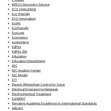
EBSCO Discovery Service
ECO CHALLENGE
Eco-friendly
ECO-Innovation
EcoFit
Ecofriendly
EcoLuxe
Economics
ecoprinting
EdPEx
EdPEx 200
Education
Education Department
EEC
EEC Aviation Center
EEC Model
EIT
Electric Wheelchair Control by Voice
Electrical Engineering Netweek
Electrochemical Treatment
ELEMENT
Elevating Academic Excellence to International Standards
elibrary