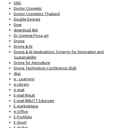
DNS
Doctor Cosmetic
Doctor Cosmetics Thailand
Double Degree
Dow
download ไฟล์
Dr. Sommai Pivsa-art
Drone
Drone & AI
Drone & AI Applications: Synergy for Innovation and
Sustainability
Drone for Agriculture
Drone Technology Conference 2026
dtac
e - Learning
e-Library
e-mail
E-mail Rmutt
E-mail RMUTT Eduroam
E-marketplace
e-Office
E-Portfolio
E-Sport
E-Wallet