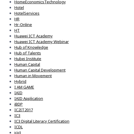
HomeEconomicsTechnology
Hotel
HotelServices
HR
Hr-Online
HT
Huawei ICT Academy
Huawei ICT Academy Webinar
Hub of Knowledge
Hub of Talents
Hubei Institute
Human Capital
Human Capital Development
Human in Movement
Hybrid
I AM GAME
IAID
IAID Application
iBDP
IC2IT2017
IC3
IC3 Digital Literacy Certification
ICDL
icict