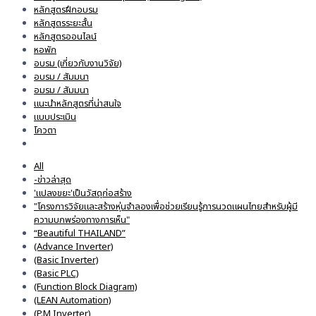
หลักสูตรฝึกอบรม
หลักสูตรระยะสั้น
หลักสูตรออนไลน์
หอพัก
อบรม (เกี่ยวกับงานวิจัย)
อบรม / สัมมนา
อมรม / สัมมนา
แนะนำหลักสูตรที่น่าสนใจ
แบบประเมิน
โควตา
All
-ข่าวล่าสุด
'แปลงขยะ'เป็นวัสดุก่อสร้าง
"โครงการวิจัยและสร้างหุ่นจำลองเพื่อช่วยเรียนรู้การนวดแผนไทยสำหรับผู้มี
ความบกพร่องทางการเห็น"
“Beautiful THAILAND”
(Advance Inverter)
(Basic Inverter)
(Basic PLC)
(Function Block Diagram)
(LEAN Automation)
(P.M Inverter)