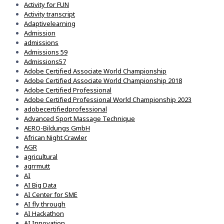
Activity for FUN
Activity transcript
Adaptivelearning
Admission
admissions
Admissions 59
Admissions57
Adobe Certified Associate World Championship
Adobe Certified Associate World Championship 2018
Adobe Certified Professional
Adobe Certified Professional World Championship 2023
adobecertifiedprofessional
Advanced Sport Massage Technique
AERO-Bildungs GmbH
African Night Crawler
AGR
agricultural
agrrmutt
AI
AI Big Data
AI Center for SME
AI fly through
AI Hackathon
AI Innovation