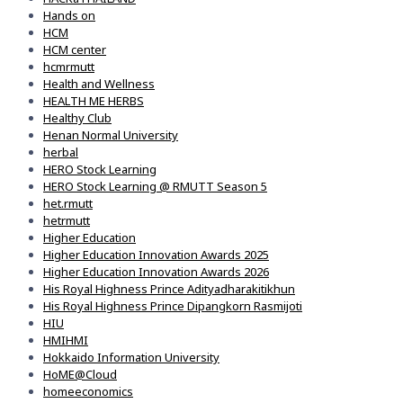
Hands on
HCM
HCM center
hcmrmutt
Health and Wellness
HEALTH ME HERBS
Healthy Club
Henan Normal University
herbal
HERO Stock Learning
HERO Stock Learning @ RMUTT Season 5
het.rmutt
hetrmutt
Higher Education
Higher Education Innovation Awards 2025
Higher Education Innovation Awards 2026
His Royal Highness Prince Adityadharakitikhun
His Royal Highness Prince Dipangkorn Rasmijoti
HIU
HMIHMI
Hokkaido Information University
HoME@Cloud
homeeconomics