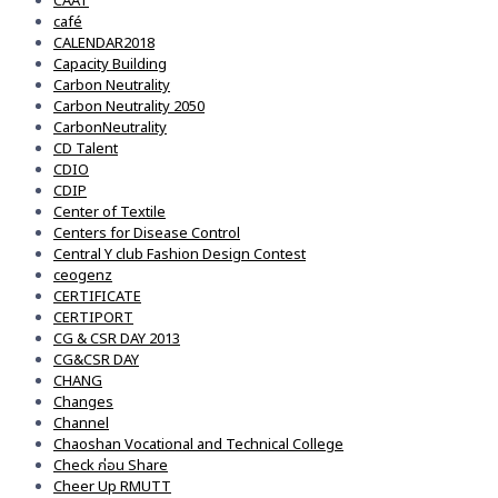
CAAT
café
CALENDAR2018
Capacity Building
Carbon Neutrality
Carbon Neutrality 2050
CarbonNeutrality
CD Talent
CDIO
CDIP
Center of Textile
Centers for Disease Control
Central Y club Fashion Design Contest
ceogenz
CERTIFICATE
CERTIPORT
CG & CSR DAY 2013
CG&CSR DAY
CHANG
Changes
Channel
Chaoshan Vocational and Technical College
Check ก่อน Share
Cheer Up RMUTT