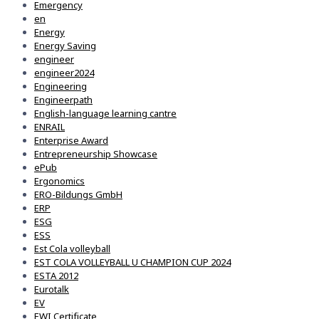
Emergency
en
Energy
Energy Saving
engineer
engineer2024
Engineering
Engineerpath
English-language learning cantre
ENRAIL
Enterprise Award
Entrepreneurship Showcase
ePub
Ergonomics
ERO-Bildungs GmbH
ERP
ESG
ESS
Est Cola volleyball
EST COLA VOLLEYBALL U CHAMPION CUP 2024
ESTA 2012
Eurotalk
EV
EWI Certificate