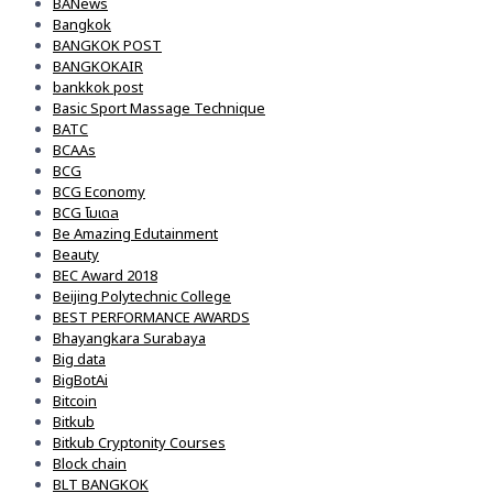
BANews
Bangkok
BANGKOK POST
BANGKOKAIR
bankkok post
Basic Sport Massage Technique
BATC
BCAAs
BCG
BCG Economy
BCG โมเดล
Be Amazing Edutainment
Beauty
BEC Award 2018
Beijing Polytechnic College
BEST PERFORMANCE AWARDS
Bhayangkara Surabaya
Big data
BigBotAi
Bitcoin
Bitkub
Bitkub Cryptonity Courses
Block chain
BLT BANGKOK