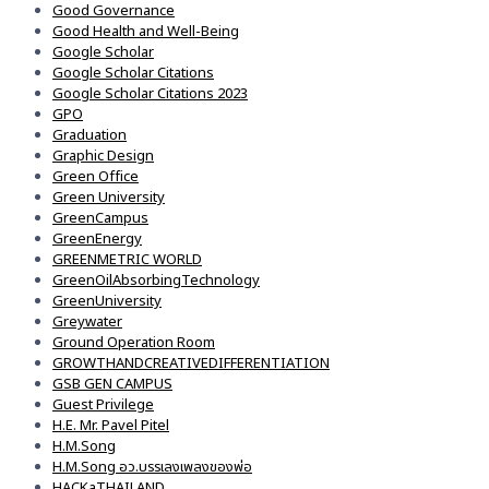
Good Governance
Good Health and Well-Being
Google Scholar
Google Scholar Citations
Google Scholar Citations 2023
GPO
Graduation
Graphic Design
Green Office
Green University
GreenCampus
GreenEnergy
GREENMETRIC WORLD
GreenOilAbsorbingTechnology
GreenUniversity
Greywater
Ground Operation Room
GROWTHANDCREATIVEDIFFERENTIATION
GSB GEN CAMPUS
Guest Privilege
H.E. Mr. Pavel Pitel
H.M.Song
H.M.Song อว.บรรเลงเพลงของพ่อ
HACKaTHAILAND