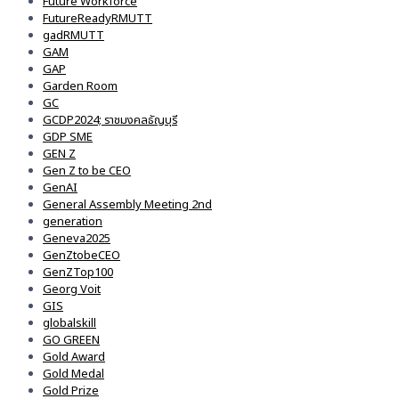
Future Workforce
FutureReadyRMUTT
gadRMUTT
GAM
GAP
Garden Room
GC
GCDP2024; ราชมงคลธัญบุรี
GDP SME
GEN Z
Gen Z to be CEO
GenAI
General Assembly Meeting 2nd
generation
Geneva2025
GenZtobeCEO
GenZTop100
Georg Voit
GIS
globalskill
GO GREEN
Gold Award
Gold Medal
Gold Prize