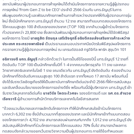
สถาบันพัฒนาผู้ประกอบการการค้ายุคใหม่ได้ดำเนินโครงการกระจายความรู้สู่ผู้ประกอบ
การยุคใหม่ ‘From Gen Z to be CEO’ ประจำปี 2566 ร่วมกับ มทร.ธัญบุรี ในการ
เพิ่มพูนองค์ความรู้ และพัฒนาศักยภาพด้านการค้าระหว่างประเทศให้กับผู้ประกอบการรุ่น
ใหม่ ซึ่งมีนักศึกษาจาก มทร.ธัญบุรี จำนวน 12 ราย สามารถทำแบบทดสอบของโครงการ
ได้คะแนนสูงสุด 100 ลำดับแรกของประเทศ (TOP 100) จากจำนวนผู้เข้าร่วมโครงการ
ทั่วประเทศกว่า 23,800 ราย ซึ่งสถาบันพัฒนาผู้ประกอบการการค้ายุคใหม่ได้จัดพิธีสรุป
ผลโครงการ โดยมี
นายภูสิต รัตนกุล เสรีเริงฤทธิ์ อธิบดีกรมส่งเสริมการค้าระหว่าง
ประเทศ กระทรวงพาณิชย์
เป็นประธานและมอบประกาศนียบัตรในพิธีสรุปผลโครงการ
กระจายความรู้สู่ผู้ประกอบการยุคใหม่ ณ แกรนด์ฮอลล์ ทรูดิจิทัล พาร์ค สุขุมวิท 101
อธิการบดี มทร.ธัญบุรี
กล่าวอีกด้วยว่า ในการปั้นซีอีโอของปีนี้ มทร.ธัญบุรี 12 รายที่
ติดอันดับ TOP 100 เป็นนักศึกษาชั้นปีที่ 1-4 จากคณะบริหารธุรกิจ 11 ราย และคณะ
วิทยาศาสตร์และเทคโนโลยี 1 ราย ขณะเดียวกัน มทร.ธัญบุรี ยังติดอันดับ 4 ของจำนวน
นักศึกษาที่ติดอันดับคะแนนสูงสุด 100 ลำดับแรก จากทั้งหมด 17 สถาบัน พร้อมกันนี้
ยังได้รับรางวัลเชิดชูเกียรติให้เป็นสถาบันการศึกษาดีเด่นประจำปี 2566 ที่ให้การสนับสนุน
และขับเคลื่อนนโยบายของโครงการอย่างดียิ่ง พร้อมกันนี้มีผู้บริหารจาก มทร.ธัญบุรี เข้า
รับรางวัลบุคลากรดีเด่นคือ
นายวิรัช โหตระไวศยะ
รองอธิการบดี และ
รศ.ดร.อำนวย
เรืองวารี
ผู้อำนวยการสำนักวิทยบริการและเทคโนโลยีสารสนเทศ
“ด้วยแนวนโยบายและการผลักดันโครงการฯ ทำให้นักศึกษาสนใจเข้าร่วมโครงการ
มากกว่า 6,302 ราย ซึ่งมีจำนวนมากที่สุดของประเทศ และมีนักศึกษาเข้าทำแบบทดสอบ
ของโครงการกว่า 4,702 ราย สามารถสอบผ่านเกณฑ์มากถึง 1,012 ราย มทร.ธัญบุรี ยัง
สนับสนุนให้นักศึกษาที่ร่วมโครงการและได้คะแนนสอบ 70% ขึ้นไป สามารถนำผลการ
ทดสอบดังกล่าวมาขอยกเว้นรายวิชาความเป็นผู้ประกอบการ ภายใต้ข้อกำหนดและ