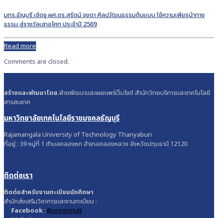
มทร.ธัญบุรี เชิดชู ผศ.ดร.สุรัตน์ จงดา ศิลปวัฒนธรรมต้นแบบ ใช้ความเพียรนำทาง
ธรรม สู่รางวัลเสาอโศก ประจำปี 2569
Read more
Comments are closed.
สร้างและพัฒนาโดย.
ฝ่ายพัฒนาและเผยแพร่เว็บไซต์ สำนักวิทยบริการและเทคโนโลยี
สารสนเทศ
มหาวิทยาลัยเทคโนโลยีราชมงคลธัญบุรี
Rajamangala University of Technology Thanyaburi
ที่อยู่ : 39 หมู่ที่ 1 ตำบลคลองหก อำเภอคลองหลวง จังหวัดปทุมธานี 12120
ติดต่อเรา
ติดต่อสำหรับงานทะเบียนนักศึกษา
สำนักส่งเสริมวิชาการและงานทะเบียน :
Facebook :
@oregrmutt