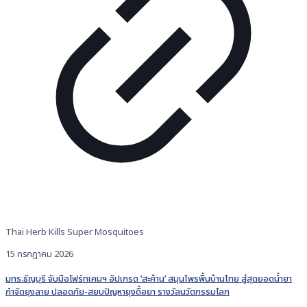
Thai Herb Kills Super Mosquitoes
15 กรกฎาคม 2026
มทร.ธัญบุรี จับมือโฟร์ทเคมฯ อัปเกรด ‘สะค้าน’ สมุนไพรพื้นบ้านไทย สู่สุดยอดน้ำยา
กำจัดยุงลาย ปลอดภัย-สยบปัญหายุงดื้อยา รางวัลนวัตกรรมโลก