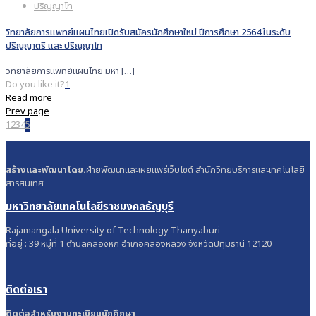
ปริญญาโท
วิทยาลัยการแพทย์แผนไทยเปิดรับสมัครนักศึกษาใหม่ ปีการศึกษา 2564 ในระดับ
ปริญญาตรี และ ปริญญาโท
วิทยาลัยการแพทย์แผนไทย มหา
[…]
Do you like it?
1
Read more
Prev page
1
2
3
4
5
สร้างและพัฒนาโดย.
ฝ่ายพัฒนาและเผยแพร่เว็บไซต์ สำนักวิทยบริการและเทคโนโลยี
สารสนเทศ
มหาวิทยาลัยเทคโนโลยีราชมงคลธัญบุรี
Rajamangala University of Technology Thanyaburi
ที่อยู่ : 39 หมู่ที่ 1 ตำบลคลองหก อำเภอคลองหลวง จังหวัดปทุมธานี 12120
ติดต่อเรา
ติดต่อสำหรับงานทะเบียนนักศึกษา