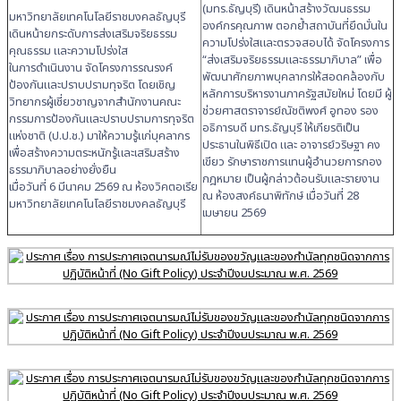
(มทร.ธัญบุรี) เดินหน้าสร้างวัฒนธรรม
มหาวิทยาลัยเทคโนโลยีราชมงคลธัญบุรี
องค์กรคุณภาพ ตอกย้ำสถาบันที่ยึดมั่นใน
เดินหน้ายกระดับการส่งเสริมจริยธรรม
ความโปร่งใสและตรวจสอบได้ จัดโครงการ
คุณธรรม และความโปร่งใส
“ส่งเสริมจริยธรรมและธรรมาภิบาล” เพื่อ
ในการดำเนินงาน จัดโครงการรณรงค์
พัฒนาศักยภาพบุคลากรให้สอดคล้องกับ
ป้องกันและปราบปรามทุจริต โดยเชิญ
หลักการบริหารงานภาครัฐสมัยใหม่ โดยมี ผู้
วิทยากรผู้เชี่ยวชาญจากสำนักงานคณะ
ช่วยศาสตราจารย์ณัชติพงศ์ อูทอง รอง
กรรมการป้องกันและปราบปรามการทุจริต
อธิการบดี มทร.ธัญบุรี ให้เกียรติเป็น
แห่งชาติ (ป.ป.ช.) มาให้ความรู้แก่บุคลากร
ประธานในพิธีเปิด และ อาจารย์วริษฐา คง
เพื่อสร้างความตระหนักรู้และเสริมสร้าง
เขียว รักษาราชการแทนผู้อำนวยการกอง
ธรรมาภิบาลอย่างยั่งยืน
กฎหมาย เป็นผู้กล่าวต้อนรับและรายงาน
เมื่อวันที่ 6 มีนาคม 2569 ณ ห้องวิคตอเรีย
ณ ห้องสงค์ธนาพิทักษ์ เมื่อวันที่ 28
มหาวิทยาลัยเทคโนโลยีราชมงคลธัญบุรี
เมษายน 2569