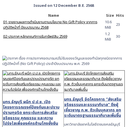
Issued on 12 December B.E. 2568
Name
Size
Hits
01-รายงานผลการดำเนินงานตามนโยบาย No Gift Policy จากการ
10.6
23
ปฏิบัติหน้าที่ ปีงบประมาณ 2568
MiB
1.2
02-ประกาศ หลักเกณฑ์การรับทรัพย์สิน 2569
30
MiB
มทร.ธัญบุรี จัดโครงการ “ส่งเสริม
มทร.ธัญบุรี ผนึก ป.ป.ช. เปิด
จริยธรรมและธรรมาภิบาล”
ดึงผู้
โครงการรณรงค์ป้องกันและปราบ
เชี่ยวชาญ ก.พ. ติวเข้มบุคลากร ยก
ปรามทุจริต
ยกระดับการส่งเสริม
ระดับมาตรฐานธรรมาภิบาลเพิ่มขึ้น
จริยธรรม คุณธรรม และความ
โปร่งใส
เพื่อองค์กรต้านโกงยั่งยืน
มหาวิทยาลัยเทคโนโลยีราชมงคลธัญบุรี