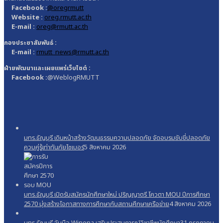
Facebook :
@oregrmutt
Website :
oreg.rmutt.ac.th
E-mail :
oreg@rmutt.ac.th
กองประชาสัมพันธ์ :
E-mail :
rmutt_news@rmutt.ac.th
ฝ่ายพัฒนาและเผยแพร่เว็บไซต์ :
Facebook :
@WeblogRMUTT
มทร.ธัญบุรี เดินหน้าสร้างวัฒนธรรมความปลอดภัย จัดอบรมขับขี่ปลอดภัย
ควบคู่รู้เท่าทันภัยไซเบอร์
5 สิงหาคม 2026
มทร.ธัญบุรี เปิดรับสมัครนักศึกษาใหม่ ปริญญาตรี โควตา MOU ปีการศึกษา
2570 มุ่งสร้างโอกาสทางการศึกษากับสถานศึกษาเครือข่าย
4 สิงหาคม 2026
มทร.ธัญบุรี จับมือ Winona เสริมประสบการณ์วิชาชีพนักศึกษา
31 กรกฎาคม