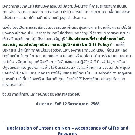
มหาวิทยาลัยเทคโนโลยีราชมงคลธัญบุรี มีความมุ่งมั่นที่จะให้การบริหารราชการเป็นไป
ตามหลักธรรมาภิบาลของการบริหารงาน มุ่งเน้นการปฏิบัติงานด้วยความชื่อสัตย์สุจริต
โปร่งใส ตรวจสอบได้และเกิดประโยชน์สูงสุดต่อประชาชน
ดังนั้น เพื่อเป็นการเสริมสร้างวัฒนธรรมและค่านิยมสุจริตในการทำงานให้มีความโปร่งใส
ของทุกหน่วยงานในมหาวิทยาลัยเทคโนโลยีราชมงคลธัญบุรี จึงขอประกาศเจตนารมณ์
ให้มหาวิทยาลัยเทคโนโลยีราชมงคลธัญบุรี
“เป็นหน่วยงานที่เจ้าหน้าที่ทุกคน ไม่รับ
ของขวัญ ของกำนัลทุกชนิดจากการปฏิบัติหน้าที่ (No Gift Policy)”
โดยให้ผู้
บริหารและเจ้าหน้าที่ทุกคนไม่รับของขวัญและของกำนัลทุกชนิดในขณะ ก่อน และหลัง
ปฏิบัติหน้าที่ ในทุกโอกาสและทุกเทศกาล ป้องกันหรือลดโอกาสในการรับสินบนและการก
ระทำที่อาจมีผลต่อดุลยพินิจหรือการตัดสินใจในการปฏิบัติหน้าที่ ที่จะนำไปสู่การเลือก
ปฏิบัติหรือการปฏิบัติหน้าที่อย่างไม่เป็นธรรมอันจะส่งผลให้เกิดการทุจริตและประพฤติมิ
ชอบทั้งในปัจจุบันและอนาคตรวมทั้งให้ผู้บริหารปฏิบัติตนเป็นแบบอย่างที่ดี ตามกฎหมาย
และระเบียบที่เกี่ยวข้องพร้อมทั้งกำกับดูแลเจ้าหน้าที่ให้ประพฤติตนอย่างถูกต้องและ
เคร่งครัดต่อไป
จึงประกาศให้ทราบและถือปฏิบัติอย่างเคร่งครัดต่อไป
ประกาศ ณ วันที่ 12 ธันวาคม พ.ศ. 2568
Declaration of Intent on Non – Acceptance of Gifts and
Rewards