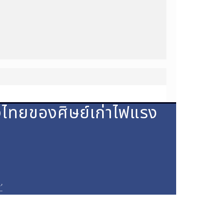
างไทยของศิษย์เก่าไฟแรง
’