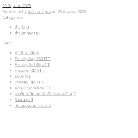
23 มิถุนายน 2025
Published by
ชลธิชา ศรีอุบล
on
23 มิถุนายน 2025
Categories
ข่าวทั่วไป
ข่าวและกิจกรรม
Tags
AI กับการศึกษา
Freshy Boy RMUTT
Freshy Girl RMUTT
การตลาด RMUTT
ธนบดี ใจอู่
นาฏศิลป์ RMUTT
ผู้อัญเชิญตรา RMUTT
มหาวิทยาลัยเทคโนโลยีราชมงคลธัญบุรี
รินรดา มุ่งดี
วัฒนธรรมมหาวิทยาลัย