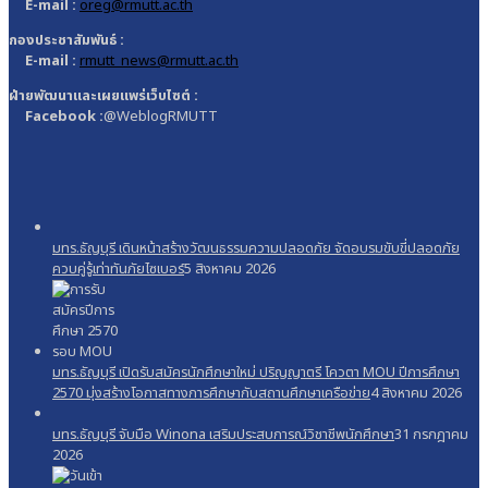
E-mail :
oreg@rmutt.ac.th
กองประชาสัมพันธ์ :
E-mail :
rmutt_news@rmutt.ac.th
ฝ่ายพัฒนาและเผยแพร่เว็บไซต์ :
Facebook :
@WeblogRMUTT
มทร.ธัญบุรี เดินหน้าสร้างวัฒนธรรมความปลอดภัย จัดอบรมขับขี่ปลอดภัย
ควบคู่รู้เท่าทันภัยไซเบอร์
5 สิงหาคม 2026
มทร.ธัญบุรี เปิดรับสมัครนักศึกษาใหม่ ปริญญาตรี โควตา MOU ปีการศึกษา
2570 มุ่งสร้างโอกาสทางการศึกษากับสถานศึกษาเครือข่าย
4 สิงหาคม 2026
มทร.ธัญบุรี จับมือ Winona เสริมประสบการณ์วิชาชีพนักศึกษา
31 กรกฎาคม
2026