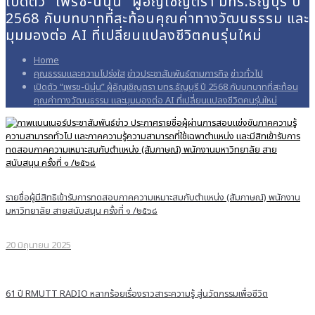
เปิดตัว “เพรช-นินุ่น” ผู้อัญเชิญตรา มทร.ธัญบุรี ปี
2568 กับบทบาทที่สะท้อนคุณค่าทางวัฒนธรรม และ
มุมมองต่อ AI ที่เปลี่ยนแปลงชีวิตคนรุ่นใหม่
Home
คุณธรรมและความโปร่งใส
ข่าวประชาสัมพันธ์ตามภารกิจ
ข่าวทั่วไป
เปิดตัว “เพรช-นินุ่น” ผู้อัญเชิญตรา มทร.ธัญบุรี ปี 2568 กับบทบาทที่สะท้อน
คุณค่าทางวัฒนธรรม และมุมมองต่อ AI ที่เปลี่ยนแปลงชีวิตคนรุ่นใหม่
รายชื่อผู้มีสิทธิเข้ารับการทดสอบภาคความเหมาะสมกับตำแหน่ง (สัมภาษณ์) พนักงาน
มหาวิทยาลัย สายสนับสนุน ครั้งที่ ๑ /๒๕๖๘
20 มิถุนายน 2025
61 ปี RMUTT RADIO หลากร้อยเรื่องราวสาระความรู้ สู่นวัตกรรมเพื่อชีวิต