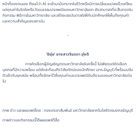
หน้าที่ของตนเอง ถึงแม้ว่า AI จะเข้ามามีบทบาทในชีวิตหรือมีการเปลี่ยนแปลงเร็วแค่ไหน
แต่คุณค่าในจิตใจหรือวัฒนธรรมประเพณีของมหาวิทยาลัยเรา ยังสามารถที่จะสืบทอดใน
กิจกรรม พิธีการในมหาวิทยาลัย และสร้างแรงบันดาลใจให้กับนักศึกษาให้เห็นถึงคุณค่า
และความสำคัญของสถาบัน
‘นินุ่น’ นางสาวรินรดา มุ่งดี
การคัดเลือกผู้อัญเชิญตรามหาวิทยาลัยในครั้งนี้ ไม่เพียงแต่คัดเลือก
บุคคลที่มีความพร้อม แต่ยังสะท้อนถึงวิสัยทัศน์ของนักศึกษา มทร.ธัญบุรี ที่พร้อมปรับ
ตัวเข้ากับยุคสมัย พร้อมทั้งรักษาไว้ซึ่งคุณค่าและประเพณีอันดีงามของมหาวิทยาลัยต่อ
ไป
ภาพ ข่าว และเผยแพร่โดย : กองประชาสัมพันธ์ มหาวิทยาลัยเทคโนโลยีราชมงคลธัญบุรี
ภาพข่าวและกิจกรรมนี้ได้เผยแพร่ที่สื่อ