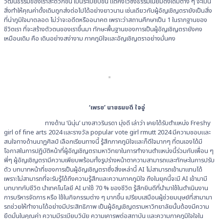
วัฒนธรรมของเราสะดวกขึ้น เป็นระเบียบขึ้น แต่คงไว้ซึ่งธรรมเนียมดั้งเดิมต่าง ๆ จะเป็น
สิ่งทำให้คุณค่าดั้งเดิมถูกส่งต่อไปได้อย่างยาวนาน เช่นเดียวกับผู้อัญเชิญตรายังเป็นสิ่ง
ที่น่าภูมิใจมาตลอด ไม่ว่าจะอดีตหรืออนาคต เพราะว่าสถานศึกษาเป็น 1 ในรากฐานของ
ชีวิตเรา ที่จะสร้างตัวตนของเราขึ้นมา ทักษะพื้นฐานของการเป็นผู้อัญเชิญตรายังคง
เหมือนเดิม คือ เดินอย่างสง่างาม ภาคภูมิใจและอัญเชิญตราอย่างมั่นคง
‘เพรช’ นายธนบดี ใจอู่
ทางด้าน ‘นินุ่น’ นางสาวรินรดา มุ่งดี เล่าว่า เคยได้รับตำแหน่ง Freshy
girl of fine arts 2024 และรางวัล popular vote girl rmutt 2024 มีความชอบและ
สนใจทางด้านนาฏศิลป์ เลือกเรียนทางนี้ รู้สึกภาคภูมิใจและก็ดีใจมากๆ ที่ตนเองได้มี
โอกาสในการปฏิบัติหน้าที่ผู้อัญเชิญตรามหาวิทยาในการทำงานตำแหน่งนี้ร่วมกับเพื่อน ๆ
พี่ๆ ผู้อัญเชิญตรามีความเพียบพร้อมทั้งรูปร่างหน้าตาความสามารถและทักษะในการปรับ
ตัว บทบาทหน้าที่ของการเป็นผู้อัญเชิญตราซึ่งสิ่งเหล่านี้ AI ไม่สามารถเข้ามาแทนได้
เพราะไม่สามารถที่จะรับรู้ได้ถึงความรู้สึกและความภาคภูมิใจ ถึงในยุคนี้จะมี AI เข้ามามี
บทบาทกับชีวิต นำเทคโนโลยี AI มาใช้ 70 % ของชีวิต รู้สึกยินดีที่นำมาใช้ในดำเนินงาน
การบริหารจัดการ หรือ ใช้ในกิจกรรมต่าง ๆ มากขึ้น เปรียบเสมือนผู้ช่วยมนุษย์ที่สามามา
รถช่วยให้ทำงานได้อย่างมีประสิทธิภาพ เป็นผู้อัญเชิญตรามหาวิทยาลัยนั้นต้องมีความ
ยึดมั่นในคุณค่า ความมีระเบียบวินัย ความเคารพต่อสถาบัน และความภาคภูมิใจใจใน