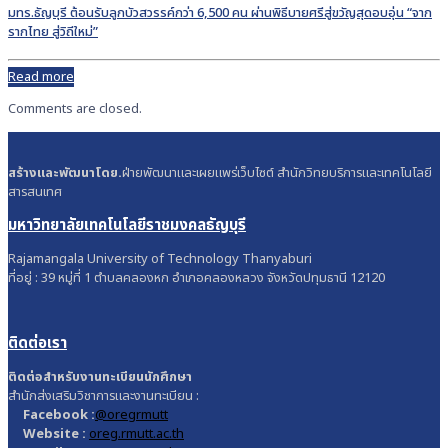
มทร.ธัญบุรี ต้อนรับลูกบัวสวรรค์กว่า 6,500 คน ผ่านพิธีบายศรีสู่ขวัญสุดอบอุ่น “จาก
รากไทย สู่วิถีใหม่”
Read more
Comments are closed.
สร้างและพัฒนาโดย.
ฝ่ายพัฒนาและเผยแพร่เว็บไซต์ สำนักวิทยบริการและเทคโนโลยี
สารสนเทศ
มหาวิทยาลัยเทคโนโลยีราชมงคลธัญบุรี
Rajamangala University of Technology Thanyaburi
ที่อยู่ : 39 หมู่ที่ 1 ตำบลคลองหก อำเภอคลองหลวง จังหวัดปทุมธานี 12120
ติดต่อเรา
ติดต่อสำหรับงานทะเบียนนักศึกษา
สำนักส่งเสริมวิชาการและงานทะเบียน :
Facebook :
@oregrmutt
Website :
oreg.rmutt.ac.th