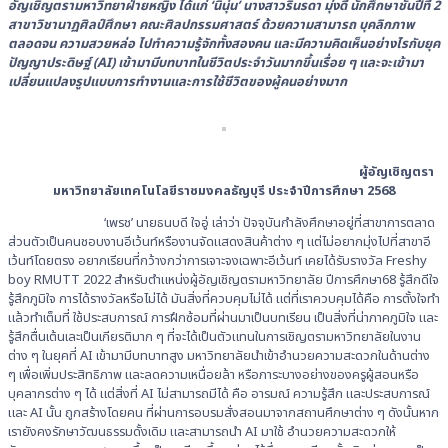
อัญเชิญตรามหาวิทยาฝ่ายหญิง ได้แก่ ‘นินุ่น’ นางสาวรินรดา มุ่งดี นักศึกษาชั้นปีที่ 2
สาขาวิชานาฏศิลป์ศึกษา คณะศิลปกรรมศาสตร์ ด้วยความสามารถ บุคลิกภาพ
ตลอดจน ความสวยหล่อ ไปทำความรู้จักทั้งสองคน และมีความคิดเห็นอย่างไรกับยุค
ปัญญาประดิษฐ์ (AI) เข้ามามีบทบาทในชีวิตประจำวันมากขึ้นเรื่อย ๆ และจะเข้ามา
เปลี่ยนแปลงรูปแบบการทำงานและการใช้ชีวิตของผู้คนอย่างมาก
ผู้อัญเชิญตรา
มหาวิทยาลัยเทคโนโลยีราชมงคลธัญบุรี ประจำปีการศึกษา 2568
‘เพรช’ นายธนบดี ใจอู่ เล่าว่า ปัจจุบันกำลังศึกษาอยู่ที่สาขาการตลาด
ส่วนตัวเป็นคนชอบงานอีเว้นท์หรืองานจัดแสดงสินค้าต่าง ๆ แต่ไม่อยากมุ่งไปที่สาขาอี
เว้นท์โดยตรง อยากเรียนที่กว้างกว่าการเจาะจงเฉพาะอีเว้นท์ เคยได้รับรางวัล Freshy
boy RMUTT 2022 สำหรับตำแหน่งผู้อัญเชิญตรามหาวิทยาลัย ปีการศึกษา68 รู้สึกดีใจ
รู้สึกภูมิใจ การได้รางวัลหรือไม่ได้ มันสิ่งที่ควบคุมไม่ได้ แต่ที่เราควบคุมได้คือ การตั้งใจทำ
แล้วทำเต็มที่ ใช้ประสบการณ์ การฝึกซ้อมที่ผ่านมาเป็นบทเรียน เป็นสิ่งที่น่าภาคภูมิใจ และ
รู้สึกตื่นเต้นเละเป็นเกียรติมาก ๆ ที่จะได้เป็นตัวแทนในการเชิญตรามหาวิทยาลัยในงาน
ต่าง ๆ ในยุคที่ AI เข้ามามีบทบาทสูง มหาวิทยาลัยนำเข้าอำนวยความสะดวกในด้านต่าง
ๆ เพื่อเพิ่มประสิทธิภาพ และลดความเหนื่อยล้า หรือภาระบางอย่างของครูผู้สอนหรือ
บุคลากรต่าง ๆ ได้ แต่สิ่งที่ AI ไม่สามารถมีได้ คือ อารมณ์ ความรู้สึก และประสบการณ์
และ AI นั้น ถูกสร้างโดยคน ที่ผ่านการอบรมสั่งสอนมาจากสถานศึกษาต่าง ๆ ดังนั้นหาก
เรายังคงรักษาวัฒนธรรมดั้งเดิม และสามารถนำ AI มาใช้ อำนวยความสะดวกให้