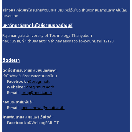
สร้างและพัฒนาโดย.
ฝ่ายพัฒนาและเผยแพร่เว็บไซต์ สำนักวิทยบริการและเทคโนโลยี
สารสนเทศ
มหาวิทยาลัยเทคโนโลยีราชมงคลธัญบุรี
Rajamangala University of Technology Thanyaburi
ที่อยู่ : 39 หมู่ที่ 1 ตำบลคลองหก อำเภอคลองหลวง จังหวัดปทุมธานี 12120
ติดต่อเรา
ติดต่อสำหรับงานทะเบียนนักศึกษา
สำนักส่งเสริมวิชาการและงานทะเบียน :
Facebook :
@oregrmutt
Website :
oreg.rmutt.ac.th
E-mail :
oreg@rmutt.ac.th
กองประชาสัมพันธ์ :
E-mail :
rmutt_news@rmutt.ac.th
ฝ่ายพัฒนาและเผยแพร่เว็บไซต์ :
Facebook :
@WeblogRMUTT