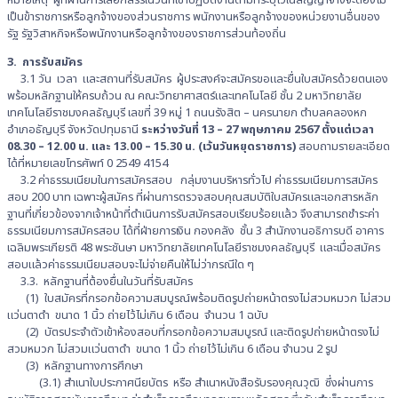
เป็นข้าราชการหรือลูกจ้างของส่วนราชการ พนักงานหรือลูกจ้างของหน่วยงานอื่นของ
รัฐ รัฐวิสาหกิจหรือพนักงานหรือลูกจ้างของราชการส่วนท้องถิ่น
3. การรับสมัคร
3.1 วัน เวลา และสถานที่รับสมัคร ผู้ประสงค์จะสมัครขอและยื่นใบสมัครด้วยตนเอง
พร้อมหลักฐานให้ครบถ้วน ณ คณะวิทยาศาสตร์และเทคโนโลยี ชั้น 2 มหาวิทยาลัย
เทคโนโลยีราชมงคลธัญบุรี เลขที่ 39 หมู่ 1 ถนนรังสิต – นครนายก ตำบลคลองหก
อำเภอธัญบุรี จังหวัดปทุมธานี
ระหว่างวันที่ 13 – 27 พฤษภาคม 2567 ตั้งแต่เวลา
08.30 – 12.00 น. และ 13.00 – 15.30 น. (เว้นวันหยุดราชการ)
สอบถามรายละเอียด
ได้ที่หมายเลขโทรศัพท์ 0 2549 4154
3.2 ค่าธรรมเนียมในการสมัครสอบ กลุ่มงานบริหารทั่วไป ค่าธรรมเนียมการสมัคร
สอบ 200 บาท เฉพาะผู้สมัคร ที่ผ่านการตรวจสอบคุณสมบัติใบสมัครและเอกสารหลัก
ฐานที่เกี่ยวข้องจากเจ้าหน้าที่ดำเนินการรับสมัครสอบเรียบร้อยแล้ว จึงสามารถชำระค่า
ธรรมเนียมการสมัครสอบ ได้ที่ฝ่ายการเงิน กองคลัง ชั้น 3 สำนักงานอธิการบดี อาคาร
เฉลิมพระเกียรติ 48 พระชันษา มหาวิทยาลัยเทคโนโลยีราชมงคลธัญบุรี และเมื่อสมัคร
สอบแล้วค่าธรรมเนียมสอบจะไม่จ่ายคืนให้ไม่ว่ากรณีใด ๆ
3.3. หลักฐานที่ต้องยื่นในวันที่รับสมัคร
(1) ใบสมัครที่กรอกข้อความสมบูรณ์พร้อมติดรูปถ่ายหน้าตรงไม่สวมหมวก ไม่สวม
แว่นตาดำ ขนาด 1 นิ้ว ถ่ายไว้ไม่เกิน 6 เดือน จำนวน 1 ฉบับ
(2) บัตรประจำตัวเข้าห้องสอบที่กรอกข้อความสมบูรณ์ และติดรูปถ่ายหน้าตรงไม่
สวมหมวก ไม่สวมแว่นตาดำ ขนาด 1 นิ้ว ถ่ายไว้ไม่เกิน 6 เดือน จำนวน 2 รูป
(3) หลักฐานทางการศึกษา
(3.1) สำเนาใบประกาศนียบัตร หรือ สำเนาหนังสือรับรองคุณวุฒิ ซึ่งผ่านการ