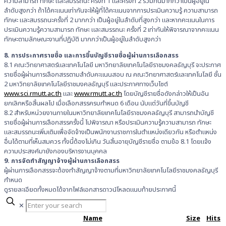
ความสามารถ ทักษะ และสมรรถนะ ครั้งที่ 1 และครั้งที่ 2 รวมกันมากกว่าเป็นผู้อยู่ใน
ลำดับสูงกว่า ถ้าได้คะแนนเท่ากันจะให้ผู้ที่ได้คะแนนจากการประเมินความรู้ ความสามารถ
ทักษะ และสมรรถนะครั้งที่ 2 มากกว่า เป็นผู้อยู่ในลำดับที่สูงกว่า และหากคะแนนในการ
ประเมินความรู้ความสามารถ ทักษะ และสมรรถนะ ครั้งที่ 2 เท่ากันให้พิจารณาจากคะแนน
ทักษะตามลักษณะงานที่ปฏิบัติ มากกว่าเป็นผู้อยู่ในลำดับสูงกว่า
8. การประกาศรายชื่อ และการขึ้นบัญชีรายชื่อผู้ผ่านการเลือกสรร
8.1 คณะวิทยาศาสตร์และเทคโนโลยี มหาวิทยาลัยเทคโนโลยีราชมงคลธัญบุรี จะประกาศ
รายชื่อผู้ผ่านการเลือกสรรตามลำดับคะแนนสอบ ณ คณะวิทยาศาสตร์และเทคโนโลยี ชั้น
2 มหาวิทยาลัยเทคโนโลยีราชมงคลธัญบุรี และประกาศทางเว็บไซต์
www.sci.rmutt.ac.th
และ
www.rmutt.ac.th
โดยบัญชีรายชื่อดังกล่าวให้เป็นอัน
ยกเลิกหรือสิ้นผลไป เมื่อเลือกสรรครบกำหนด 6 เดือน นับแต่วันที่ขึ้นบัญชี
8.2 สำหรับหน่วยงานภายในมหาวิทยาลัยเทคโนโลยีราชมงคลธัญบุรี สามารถนำบัญชี
รายชื่อผู้ผ่านการเลือกสรรครั้งนี้ ไปพิจารณา หรือประเมินความรู้ความสามารถ ทักษะ
และสมรรถนะเพิ่มเติมเพื่อจัดจ้างเป็นพนักงานราชการในตำแหน่งเดียวกัน หรือตำแหน่ง
อื่นได้ตามที่เห็นสมควร ทั้งนี้ต้องไม่เกิน วันสิ้นอายุบัญชีรายชื่อ ตามข้อ 8.1 โดยแจ้ง
ความประสงค์มายังกองบริหารงานบุคคล
9. การจัดทำสัญญาจ้างผู้ผ่านการเลือกสรร
ผู้ผ่านการเลือกสรรจะต้องทำสัญญาจ้างตามที่มหาวิทยาลัยเทคโนโลยีราชมงคลธัญบุรี
กำหนด
ดูรายละเอียดทั้งหมดได้จากไฟล์เอกสารดาวน์โหลดแนบท้ายประกาศนี้
✕
Name
Size
Hits