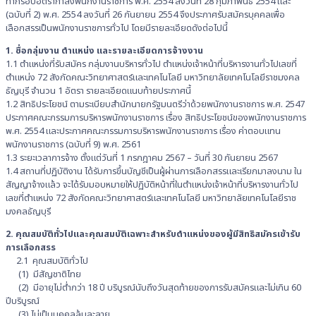
ทำกรอบอัตรากำลังพนักงานราชการ พ.ศ. 2554 ลงวันที่ 28 กุมภาพันธ์ 2554 และ
(ฉบับที่ 2) พ.ศ. 2554 ลงวันที่ 26 กันยายน 2554 จึงประกาศรับสมัครบุคคลเพื่อ
เลือกสรรเป็นพนักงานราชการทั่วไป โดยมีรายละเอียดดังต่อไปนี้
1. ชื่อกลุ่มงาน ตำแหน่ง และรายละเอียดการจ้างงาน
1.1 ตำแหน่งที่รับสมัคร กลุ่มงานบริหารทั่วไป ตำแหน่งเจ้าหน้าที่บริหารงานทั่วไปเลขที่
ตำแหน่ง 72 สังกัดคณะวิทยาศาสตร์และเทคโนโลยี มหาวิทยาลัยเทคโนโลยีราชมงคล
ธัญบุรี จำนวน 1 อัตรา รายละเอียดแนบท้ายประกาศนี้
1.2 สิทธิประโยชน์ ตามระเบียบสำนักนายกรัฐมนตรีว่าด้วยพนักงานราชการ พ.ศ. 2547
ประกาศคณะกรรมการบริหารพนักงานราชการ เรื่อง สิทธิประโยชน์ของพนักงานราชการ
พ.ศ. 2554 และประกาศคณะกรรมการบริหารพนักงานราชการ เรื่อง ค่าตอบแทน
พนักงานราชการ (ฉบับที่ 9) พ.ศ. 2561
1.3 ระยะเวลาการจ้าง ตั้งแต่วันที่ 1 กรกฎาคม 2567 – วันที่ 30 กันยายน 2567
1.4 สถานที่ปฏิบัติงาน ได้รับการขึ้นบัญชีเป็นผู้ผ่านการเลือกสรรและเรียกมาลงนาม ใน
สัญญาจ้างแล้ว จะได้รับมอบหมายให้ปฏิบัติหน้าที่ในตำแหน่งเจ้าหน้าที่บริหารงานทั่วไป
เลขที่ตำแหน่ง 72 สังกัดคณะวิทยาศาสตร์และเทคโนโลยี มหาวิทยาลัยเทคโนโลยีราช
มงคลธัญบุรี
2. คุณสมบัติทั่วไปและคุณสมบัติเฉพาะสำหรับตำแหน่งของผู้มีสิทธิสมัครเข้ารับ
การเลือกสรร
2.1 คุณสมบัติทั่วไป
(1) มีสัญชาติไทย
(2) มีอายุไม่ต่ำกว่า 18 ปี บริบูรณ์นับถึงวันสุดท้ายของการรับสมัครและไม่เกิน 60
ปีบริบูรณ์
(3) ไม่เป็นบุคคลล้มละลาย