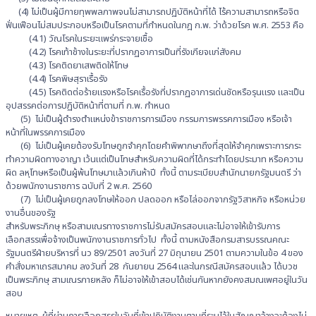
(4) ไม่เป็นผู้มีกายทุพพลภาพจนไม่สามารถปฏิบัติหน้าที่ได้ ไร้ความสามารถหรือจิต
ฟั่นเฟือนไม่สมประกอบหรือเป็นโรคตามที่กำหนดในกฎ ก.พ. ว่าด้วยโรค พ.ศ. 2553 คือ
(4.1) วัณโรคในระยะแพร่กระจายเชื้อ
(4.2) โรคเท้าช้างในระยะที่ปรากฏอาการเป็นที่รังเกียจแก่สังคม
(4.3) โรคติดยาเสพติดให้โทษ
(4.4) โรคพิษสุราเรื้อรัง
(4.5) โรคติดต่อร้ายแรงหรือโรคเรื้อรังที่ปรากฏอาการเด่นชัดหรือรุนแรง และเป็น
อุปสรรคต่อการปฏิบัติหน้าที่ตามที่ ก.พ. กำหนด
(5) ไม่เป็นผู้ดำรงตำแหน่งข้าราชการการเมือง กรรมการพรรคการเมือง หรือเจ้า
หน้าที่ในพรรคการเมือง
(6) ไม่เป็นผู้เคยต้องรับโทษถูกจำคุกโดยคำพิพากษาถึงที่สุดให้จำคุกเพราะการกระ
ทำความผิดทางอาญา เว้นแต่เป็นโทษสำหรับความผิดที่ได้กระทำโดยประมาท หรือความ
ผิด ลหุโทษหรือเป็นผู้พ้นโทษมาแล้วเกินห้าปี ทั้งนี้ ตามระเบียบสำนักนายกรัฐมนตรี ว่า
ด้วยพนักงานราชการ ฉบับที่ 2 พ.ศ. 2560
(7) ไม่เป็นผู้เคยถูกลงโทษให้ออก ปลดออก หรือไล่ออกจากรัฐวิสาหกิจ หรือหน่วย
งานอื่นของรัฐ
สำหรับพระภิกษุ หรือสามเณรทางราชการไม่รับสมัครสอบและไม่อาจให้เข้ารับการ
เลือกสรรเพื่อจ้างเป็นพนักงานราชการทั่วไป ทั้งนี้ ตามหนังสือกรมสารบรรณคณะ
รัฐมนตรีฝ่ายบริหารที่ นว 89/2501 ลงวันที่ 27 มิถุนายน 2501 ตามความในข้อ 4 ของ
คำสั่งมหาเถรสมาคม ลงวันที่ 28 กันยายน 2564 และในกรณีสมัครสอบแล้ว ได้บวช
เป็นพระภิกษุ สามเณรภายหลัง ก็ไม่อาจให้เข้าสอบได้เช่นกันหากยังคงสมณเพศอยู่ในวัน
สอบ
หมายเหตุ ผู้ที่ผ่านการเลือกสรรในวันที่เข้าปฏิบัติงานตามที่ระบุไว้ในสัญญาจ้างจะต้องไม่