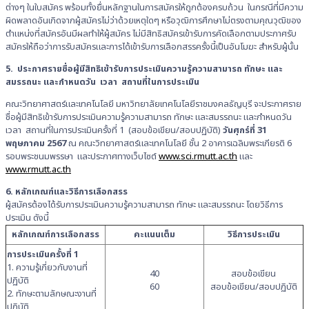
ต่างๆ ในใบสมัคร พร้อมทั้งยื่นหลักฐานในการสมัครให้ถูกต้องครบถ้วน ในกรณีที่มีความ
ผิดพลาดอันเกิดจากผู้สมัครไม่ว่าด้วยเหตุใดๆ หรือวุฒิการศึกษาไม่ตรงตามคุณวุฒิของ
ตำแหน่งที่สมัครอันมีผลทำให้ผู้สมัคร ไม่มีสิทธิสมัครเข้ารับการคัดเลือกตามประกาศรับ
สมัครให้ถือว่าการรับสมัครและการได้เข้ารับการเลือกสรรครั้งนี้เป็นอันโมฆะ สำหรับผู้นั้น
5. ประกาศรายชื่อผู้มีสิทธิเข้ารับการประเมินความรู้ความสามารถ ทักษะ และ
สมรรถนะ และกำหนดวัน เวลา สถานที่ในการประเมิน
คณะวิทยาศาสตร์และเทคโนโลยี มหาวิทยาลัยเทคโนโลยีราชมงคลธัญบุรี จะประกาศราย
ชื่อผู้มีสิทธิเข้ารับการประเมินความรู้ความสามารถ ทักษะ และสมรรถนะ และกำหนดวัน
เวลา สถานที่ในการประเมินครั้งที่ 1 (สอบข้อเขียน/สอบปฏิบัติ)
วันศุกร์ที่ 31
พฤษภาคม 2567
ณ คณะวิทยาศาสตร์และเทคโนโลยี ชั้น 2 อาคารเฉลิมพระเกียรติ 6
รอบพระชนมพรรษา และประกาศทางเว็บไซต์
www.sci.rmutt.ac.th
และ
www.rmutt.ac.th
6. หลักเกณฑ์และวิธีการเลือกสรร
ผู้สมัครต้องได้รับการประเมินความรู้ความสามารถ ทักษะ และสมรรถนะ โดยวิธีการ
ประเมิน ดังนี้
หลักเกณฑ์การเลือกสรร
คะแนนเต็ม
วิธีการประเมิน
การประเมินครั้งที่ 1
1. ความรู้เกี่ยวกับงานที่
40
สอบข้อเขียน
ปฏิบัติ
60
สอบข้อเขียน/สอบปฏิบัติ
2. ทักษะตามลักษณะงานที่
ปฏิบัติ