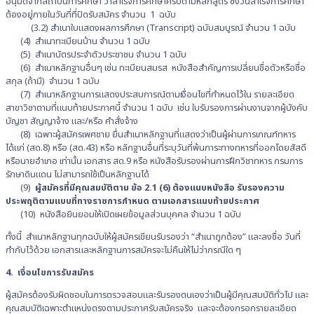
อนุมัติจากสถาบันการศึกษา ว่าสำเร็จการศึกษาครบตามหลักสูตร ซึ่งวันสำเร็จการศึกษา
ต้องอยู่ภายในวันที่ที่ปิดรับสมัคร จำนวน 1 ฉบับ
(3.2) สำเนาใบแสดงผลการศึกษา (Transcript) ฉบับสมบูรณ์ จำนวน 1 ฉบับ
(4) สำเนาทะเบียนบ้าน จำนวน 1 ฉบับ
(5) สำเนาบัตรประจำตัวประชาชน จำนวน 1 ฉบับ
(6) สำเนาหลักฐานอื่นๆ เช่น ทะเบียนสมรส หนังสือสำคัญการเปลี่ยนชื่อตัวหรือชื่อ
สกุล (ถ้ามี) จำนวน 1 ฉบับ
(7) สำเนาหลักฐานการแสดงประสบการณ์ตามเงื่อนไขที่กำหนดไว้ใน รายละเอียด
สาขาวิชาตามที่แนบท้ายประกาศนี้ จำนวน 1 ฉบับ เช่น ใบรับรองการผ่านงานจากผู้บังคับ
บัญชา สัญญาจ้าง และ/หรือ คำสั่งจ้าง
(8) เฉพาะผู้สมัครเพศชาย ยื่นสำเนาหลักฐานที่แสดงว่าเป็นผู้ผ่านการเกณฑ์ทหาร
ได้แก่ (สด.8) หรือ (สด.43) หรือ หลักฐานอื่นที่ระบุวันที่พ้นภาระทางทหารที่ออกโดยสัสดี
หรือนายอำเภอ เท่านั้น เอกสาร สด.9 หรือ หนังสือรับรองผ่านการฝึกวิชาทหาร กรมการ
รักษาดินแดน ไม่สามารถใช้เป็นหลักฐานได้
(9)
ผู้สมัครที่มีคุณสมบัติตาม ข้อ 2.1 (6) ต้องแนบหนังสือ รับรองความ
ประพฤติตามแบบที่ทางราชการกำหนด ตามเอกสารแนบท้ายประกาศ
(10) หนังสือยินยอมให้เปิดเผยข้อมูลส่วนบุคคล จำนวน 1 ฉบับ
ทั้งนี้ สำเนาหลักฐานทุกฉบับให้ผู้สมัครเขียนรับรองว่า “สำเนาถูกต้อง” และลงชื่อ วันที่
กำกับไว้ด้วย เอกสารและหลักฐานการสมัครจะไม่คืนให้ไม่ว่ากรณีใด ๆ
4. เงื่อนไขการรับสมัคร
ผู้สมัครต้องรับผิดชอบในการตรวจสอบและรับรองตนเองว่าเป็นผู้มีคุณสมบัติทั่วไป และ
คุณสมบัติเฉพาะตำแหน่งตรงตามประกาศรับสมัครจริง และจะต้องกรอกรายละเอียด