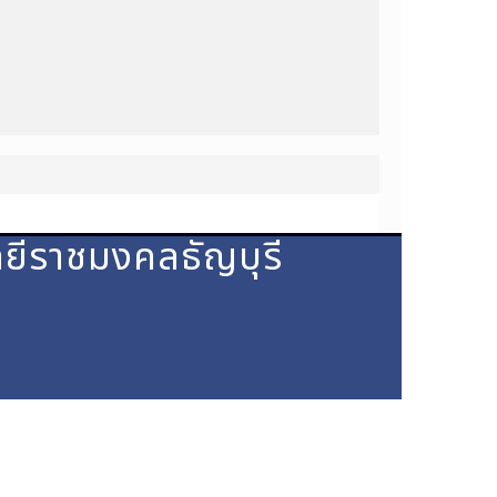
ลยีราชมงคลธัญบุรี