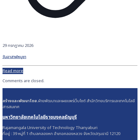
29 กรกฎาคม 2026
วันอาสาฬหบูชา
Read more
Comments are closed.
สร้างและพัฒนาโดย.
ฝ่ายพัฒนาและเผยแพร่เว็บไซต์ สำนักวิทยบริการและเทคโนโลยี
สารสนเทศ
มหาวิทยาลัยเทคโนโลยีราชมงคลธัญบุรี
Rajamangala University of Technology Thanyaburi
ที่อยู่ : 39 หมู่ที่ 1 ตำบลคลองหก อำเภอคลองหลวง จังหวัดปทุมธานี 12120