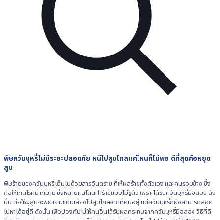
พิษควันบุหรี่ไม่มีระยะปลอดภัย หนีไปสูบไกลแค่ไหนก็ไม่พอ ดีที่สุดคือหยุด
สูบ
พิษร้ายของควันบุหรี่ เต็มไปด้วยสารอันตราย ที่ให้ผลร้ายทั้งตัวเอง และคนรอบข้าง ซึ่ง
ก่อให้เกิดโรคมากมาย ซึ่งหลายคนโดนทำร้ายแบบไม่รู้ตัว เพราะได้รับควันบุหรี่มือสอง ดัง
นั้น ต่อให้ผู้สูบจะพยายามเดินเลี่ยงไปสูบไกลจากที่คนอยู่ แต่ควันบุหรี่ก็ยังสามารถลอย
ไปหาได้อยู่ดี ดังนั้น เพื่อป้องกันไม่ให้คนอื่นได้รับผลกระทบจากควันบุหรี่มือสอง วิธีที่ดี