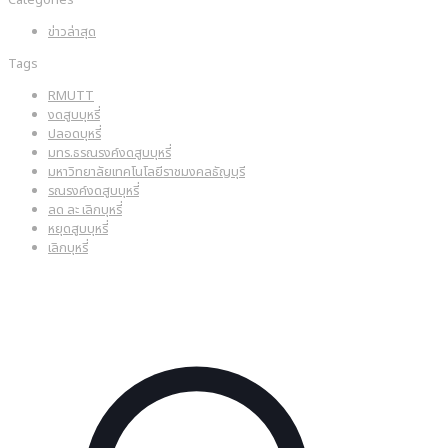
ข่าวล่าสุด
Tags
RMUTT
งดสูบบุหรี่
ปลอดบุหรี่
มทร.ธรณรงค์งดสูบบุหรี่
มหาวิทยาลัยเทคโนโลยีราชมงคลธัญบุรี
รณรงค์งดสูบบุหรี่
ลด ละ เลิกบุหรี่
หยุดสูบบุหรี่
เลิกบุหรี่