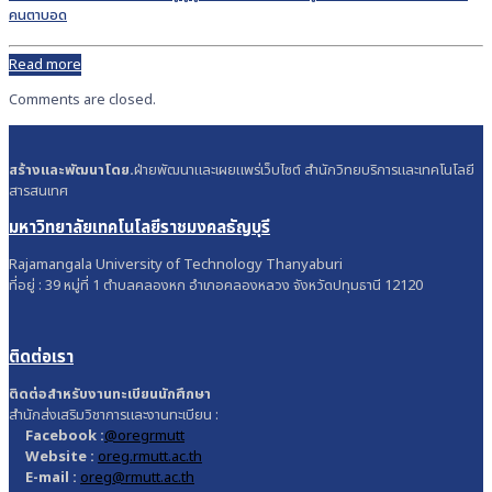
คนตาบอด
Read more
Comments are closed.
สร้างและพัฒนาโดย.
ฝ่ายพัฒนาและเผยแพร่เว็บไซต์ สำนักวิทยบริการและเทคโนโลยี
สารสนเทศ
มหาวิทยาลัยเทคโนโลยีราชมงคลธัญบุรี
Rajamangala University of Technology Thanyaburi
ที่อยู่ : 39 หมู่ที่ 1 ตำบลคลองหก อำเภอคลองหลวง จังหวัดปทุมธานี 12120
ติดต่อเรา
ติดต่อสำหรับงานทะเบียนนักศึกษา
สำนักส่งเสริมวิชาการและงานทะเบียน :
Facebook :
@oregrmutt
Website :
oreg.rmutt.ac.th
E-mail :
oreg@rmutt.ac.th