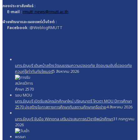
กองประชาสัมพันธ์ :
E-mail :
rmutt_news@rmutt.ac.th
ฝ่ายพัฒนาและเผยแพร่เว็บไซต์ :
Facebook :
@WeblogRMUTT
มทร.ธัญบุรี เดินหน้าสร้างวัฒนธรรมความปลอดภัย จัดอบรมขับขี่ปลอดภัย
ควบคู่รู้เท่าทันภัยไซเบอร์
5 สิงหาคม 2026
มทร.ธัญบุรี เปิดรับสมัครนักศึกษาใหม่ ปริญญาตรี โควตา MOU ปีการศึกษา
2570 มุ่งสร้างโอกาสทางการศึกษากับสถานศึกษาเครือข่าย
4 สิงหาคม 2026
มทร.ธัญบุรี จับมือ Winona เสริมประสบการณ์วิชาชีพนักศึกษา
31 กรกฎาคม
2026