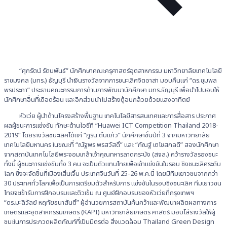
“ศุภรัตน์ รัตนพันธ์” นักศึกษาคณะครุศาสตร์อุตสาหกรรม มหาวิทยาลัยเทคโนโลยี
ราชมงคล (มทร.) ธัญบุรี นำเงินรางวัลจากการชนะเลิศจิตอาสา มอบคืนแก่ “ดร.ชุมพล
พรประภา” ประธานคณะกรรมการด้านการพัฒนานักศึกษา มทร.ธัญบุรี เพื่อนำไปมอบให้
นักศึกษาอื่นที่เดือดร้อน และอีกส่วนนำไปสร้างตู้อบกล้วยด้วยแสงอาทิตย์
หัวเว่ย ผู้นำด้านโครงสร้างพื้นฐาน เทคโนโลยีสารสนเทศและการสื่อสาร ประกาศ
ผลผู้ชนะการแข่งขัน ทักษะด้านไอซีที “Huawei ICT Competition Thailand 2018-
2019” โดยรางวัลชนะเลิศได้แก่ “ภูริน ติ๊บแก้ว” นักศึกษาชั้นปีที่ 3 จากมหาวิทยาลัย
เทคโนโลยีมหานคร ในขณะที่ “ณัฐพร พรสวัสดิ์” และ “กัณฐ์ เตโชสกลดี” สองนักศึกษา
จากสถาบันเทคโนโลยีพระจอมเกล้าเจ้าคุณทหารลาดกระบัง (สจล.) คว้ารางวัลรองชนะ
ทั้งนี้ ผู้ชนะการแข่งขันทั้ง 3 คน จะเป็นตัวแทนไทยเพื่อเข้าแข่งขันในรอบ ชิงชนะเลิศระดับ
โลก ซึ่งจะจัดขึ้นที่เมืองเสิ่นเจิ้น ประเทศจีนวันที่ 25-26 พ.ค.นี้ โดยมีทีมเยาวชนจากกว่า
30 ประเทศทั่วโลกเพื่อเป็นการเตรียมตัวสำหรับการ แข่งขันในรอบชิงชนะเลิศ ทีมเยาวชน
ไทยจะเข้ารับการฝึกอบรมและติวเข้ม ณ ศูนย์ฝึกอบรมของหัวเว่ยที่กรุงเทพฯ
“ดร.มะลิวัลย์ หฤทัยธนาสันติ์” ผู้อำนวยการสถาบันค้นคว้าและพัฒนาผลิตผลทางการ
เกษตรและอุตสาหกรรมเกษตร (KAPI) มหาวิทยาลัยเกษตร ศาสตร์ มอบโล่รางวัลให้ผู้
ชนะในการประกวดผลิตภัณฑ์ที่เป็นมิตรต่อ สิ่งแวดล้อม Thailand Green Design