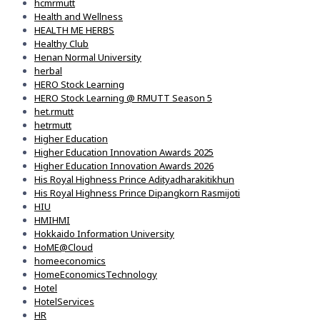
hcmrmutt
Health and Wellness
HEALTH ME HERBS
Healthy Club
Henan Normal University
herbal
HERO Stock Learning
HERO Stock Learning @ RMUTT Season 5
het.rmutt
hetrmutt
Higher Education
Higher Education Innovation Awards 2025
Higher Education Innovation Awards 2026
His Royal Highness Prince Adityadharakitikhun
His Royal Highness Prince Dipangkorn Rasmijoti
HIU
HMIHMI
Hokkaido Information University
HoME@Cloud
homeeconomics
HomeEconomicsTechnology
Hotel
HotelServices
HR