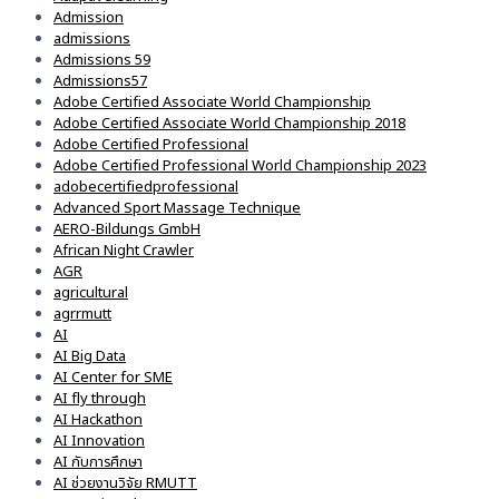
Admission
admissions
Admissions 59
Admissions57
Adobe Certified Associate World Championship
Adobe Certified Associate World Championship 2018
Adobe Certified Professional
Adobe Certified Professional World Championship 2023
adobecertifiedprofessional
Advanced Sport Massage Technique
AERO-Bildungs GmbH
African Night Crawler
AGR
agricultural
agrrmutt
AI
AI Big Data
AI Center for SME
AI fly through
AI Hackathon
AI Innovation
AI กับการศึกษา
AI ช่วยงานวิจัย RMUTT