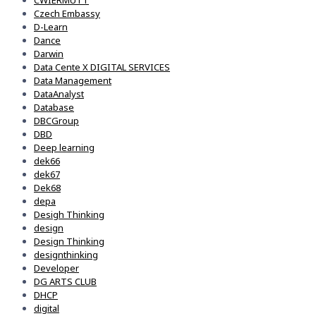
CWIERMUTT
Czech Embassy
D-Learn
Dance
Darwin
Data Cente X DIGITAL SERVICES
Data Management
DataAnalyst
Database
DBCGroup
DBD
Deep learning
dek66
dek67
Dek68
depa
Desigh Thinking
design
Design Thinking
designthinking
Developer
DG ARTS CLUB
DHCP
digital