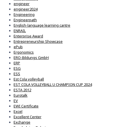
engineer
engineer2024
Engineering
Engineerpath
English-language learning cantre
ENRAIL
Enterprise Award
Entrepreneurship Showcase
ePub
Ergonomics
ERO-Bildungs GmbH
ERP
ESG
ESS
Est Cola volleyball
EST COLA VOLLEYBALL U CHAMPION CUP 2024
ESTA 2012
Eurotalk
EV
EWI Certificate
Excel
Excellent Center
Exchange