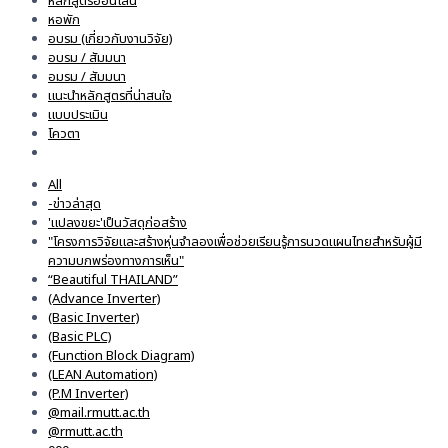
หลักสูตรออนไลน์
หอพัก
อบรม (เกี่ยวกับงานวิจัย)
อบรม / สัมมนา
อมรม / สัมมนา
แนะนำหลักสูตรที่น่าสนใจ
แบบประเมิน
โควตา
All
-ข่าวล่าสุด
'แปลงขยะ'เป็นวัสดุก่อสร้าง
"โครงการวิจัยและสร้างหุ่นจำลองเพื่อช่วยเรียนรู้การนวดแผนไทยสำหรับผู้มี
ความบกพร่องทางการเห็น"
“Beautiful THAILAND”
(Advance Inverter)
(Basic Inverter)
(Basic PLC)
(Function Block Diagram)
(LEAN Automation)
(P.M Inverter)
@mail.rmutt.ac.th
@rmutt.ac.th