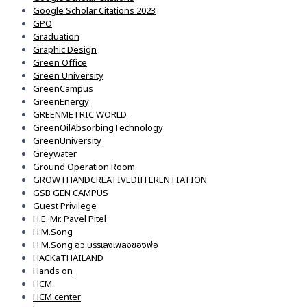
Google Scholar Citations 2023
GPO
Graduation
Graphic Design
Green Office
Green University
GreenCampus
GreenEnergy
GREENMETRIC WORLD
GreenOilAbsorbingTechnology
GreenUniversity
Greywater
Ground Operation Room
GROWTHANDCREATIVEDIFFERENTIATION
GSB GEN CAMPUS
Guest Privilege
H.E. Mr. Pavel Pitel
H.M.Song
H.M.Song อว.บรรเลงเพลงของพ่อ
HACKaTHAILAND
Hands on
HCM
HCM center