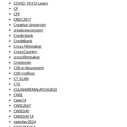
COVID-19 X D-Learn
CP
CPF
CRDC2017
Creative University
creativeeconomy
Credit Bank
CreditBank
Cross Filmmaker
CrossCountry
crossfilmmaker
Cryptonity
CSR in Movement
CSR การศึกษา
CT SCAN
CTE
CULINAIREMALAYSIA2023
CWIE
Cwie14
CWIE2567
CWIEDAY
CWIEDAY14
cwieday2024