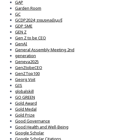
GAP
Garden Room
GC
GCDP2024; ราชมงคลธัญบุรี
GDP SME
GEN Z
Gen Z to be CEO
GenAI
General Assembly Meeting 2nd
generation
Geneva2025
GenZtobeCEO
GenZTop100
Georg Voit
GIS
globalskill
GO GREEN
Gold Award
Gold Medal
Gold Prize
Good Governance
Good Health and Well-Being
Google Scholar
Google Scholar Citations