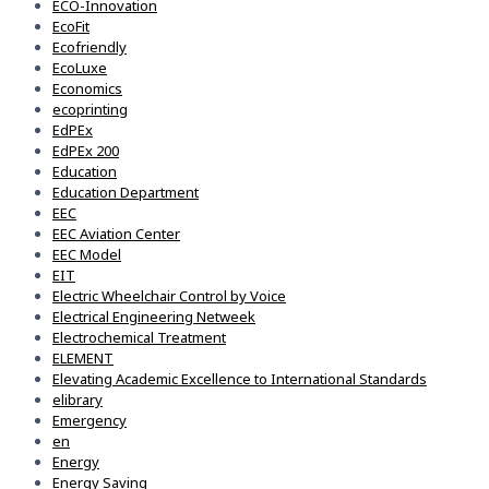
ECO-Innovation
EcoFit
Ecofriendly
EcoLuxe
Economics
ecoprinting
EdPEx
EdPEx 200
Education
Education Department
EEC
EEC Aviation Center
EEC Model
EIT
Electric Wheelchair Control by Voice
Electrical Engineering Netweek
Electrochemical Treatment
ELEMENT
Elevating Academic Excellence to International Standards
elibrary
Emergency
en
Energy
Energy Saving