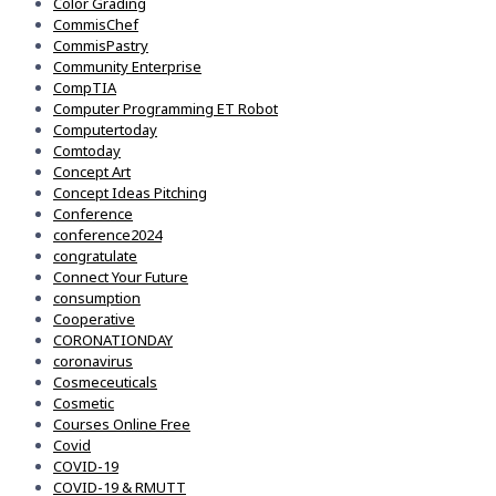
Color Grading
CommisChef
CommisPastry
Community Enterprise
CompTIA
Computer Programming ET Robot
Computertoday
Comtoday
Concept Art
Concept Ideas Pitching
Conference
conference2024
congratulate
Connect Your Future
consumption
Cooperative
CORONATIONDAY
coronavirus
Cosmeceuticals
Cosmetic
Courses Online Free
Covid
COVID-19
COVID-19 & RMUTT