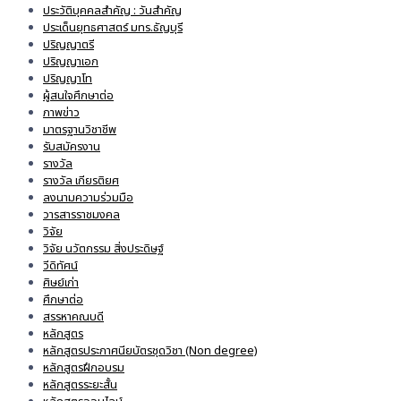
ประวัติบุคคลสำคัญ : วันสำคัญ
ประเด็นยุทธศาสตร์ มทร.ธัญบุรี
ปริญญาตรี
ปริญญาเอก
ปริญญาโท
ผู้สนใจศึกษาต่อ
ภาพข่าว
มาตรฐานวิชาชีพ
รับสมัครงาน
รางวัล
รางวัล เกียรติยศ
ลงนามความร่วมมือ
วารสารราชมงคล
วิจัย
วิจัย นวัตกรรม สิ่งประดิษฐ์
วีดิทัศน์
ศิษย์เก่า
ศึกษาต่อ
สรรหาคณบดี
หลักสูตร
หลักสูตรประกาศนียบัตรชุดวิชา (Non degree)
หลักสูตรฝึกอบรม
หลักสูตรระยะสั้น