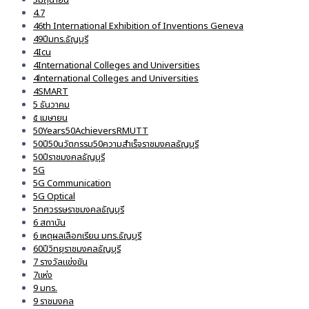
4.7
46th International Exhibition of Inventions Geneva
49ปีมทร.ธัญบุรี
4Icu
4International Colleges and Universities
4lnternational Colleges and Universities
4SMART
5 ธันวาคม
๕ เมษายน
50Years50AchieversRMUTT
50ปี50นวัตกรรม50ความสำเร็จราชมงคลธัญบุรี
50ปีราชมงคลธัญบุรี
5G
5G Communication
5G Optical
5ทศวรรษราชมงคลธัญบุรี
6 สถาบัน
6 เหตุผลเลือกเรียน มทร.ธัญบุรี
60ปีวิทยุราชมงคลธัญบุรี
7 รางวัลแข่งขัน
7แห่ง
9 มทร.
9 ราชมงคล