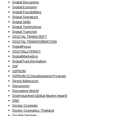
Digital Disruption
Digital Economy
Digital Possibilities
Digital Signature
Digital Skills
Digital Technology
Digital Trancript
DIGITAL TRANSCRIPT
DIGITAL TRANSFORMATION
DigitalFocus
DIGITALLITERACY
DigitalMarketing
DigitalTransformation
DIP
DIPROM
DIPROM SI Development Program
Direct Admission
Discussion
Disruptive World
Distinguished Global Alumni Award
DNS
Doctor Cosmetic
Doctor Cosmetics Thailand
Double Degree