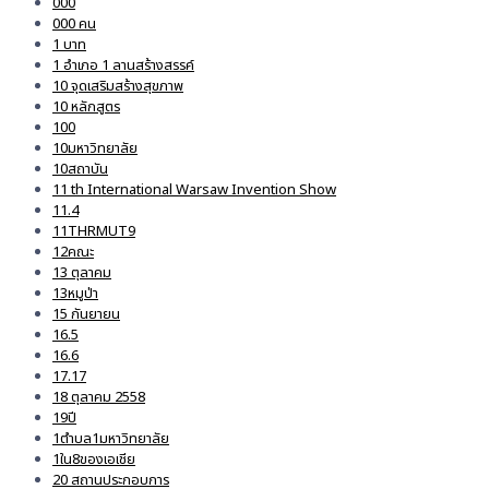
000
000 คน
1 บาท
1 อำเภอ 1 ลานสร้างสรรค์
10 จุดเสริมสร้างสุขภาพ
10 หลักสูตร
100
10มหาวิทยาลัย
10สถาบัน
11 th International Warsaw Invention Show
11.4
11THRMUT9
12คณะ
13 ตุลาคม
13หมูป่า
15 กันยายน
16.5
16.6
17.17
18 ตุลาคม 2558
19ปี
1ตำบล1มหาวิทยาลัย
1ใน8ของเอเชีย
20 สถานประกอบการ