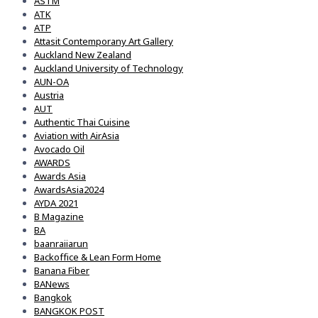
ASTM
ATK
ATP
Attasit Contemporany Art Gallery
Auckland New Zealand
Auckland University of Technology
AUN-OA
Austria
AUT
Authentic Thai Cuisine
Aviation with AirAsia
Avocado Oil
AWARDS
Awards Asia
AwardsAsia2024
AYDA 2021
B Magazine
BA
baanraiiarun
Backoffice & Lean Form Home
Banana Fiber
BANews
Bangkok
BANGKOK POST