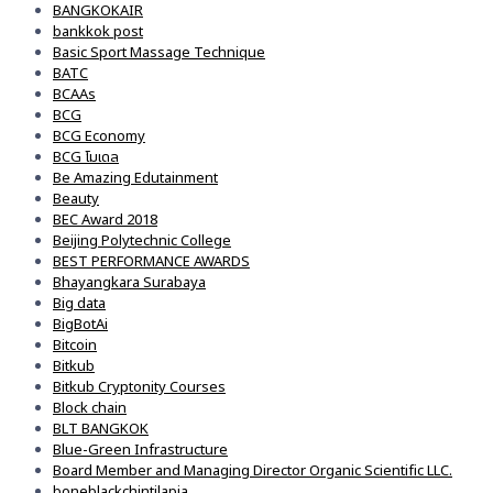
BANGKOKAIR
bankkok post
Basic Sport Massage Technique
BATC
BCAAs
BCG
BCG Economy
BCG โมเดล
Be Amazing Edutainment
Beauty
BEC Award 2018
Beijing Polytechnic College
BEST PERFORMANCE AWARDS
Bhayangkara Surabaya
Big data
BigBotAi
Bitcoin
Bitkub
Bitkub Cryptonity Courses
Block chain
BLT BANGKOK
Blue-Green Infrastructure
Board Member and Managing Director Organic Scientific LLC.
boneblackchintilapia