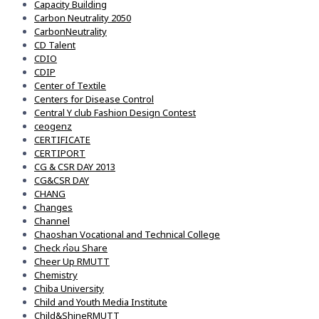
Capacity Building
Carbon Neutrality 2050
CarbonNeutrality
CD Talent
CDIO
CDIP
Center of Textile
Centers for Disease Control
Central Y club Fashion Design Contest
ceogenz
CERTIFICATE
CERTIPORT
CG & CSR DAY 2013
CG&CSR DAY
CHANG
Changes
Channel
Chaoshan Vocational and Technical College
Check ก่อน Share
Cheer Up RMUTT
Chemistry
Chiba University
Child and Youth Media Institute
Child&ShineRMUTT