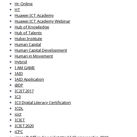
Hr-Online
HT
Huawei ICT Academy
Huawei ICT Academy Webinar
Hub of Knowledge
Hub of Talents
Hubei Institute
Human Capital
Human Capital Development
Human in Movement
Hybrid
I AM GAME
IAID
IAID Application
iBDP
IC2IT2017
IC3
IC3 Digital Literacy Certification
ICDL
icict
ICIET
ICIET2020
iCPC