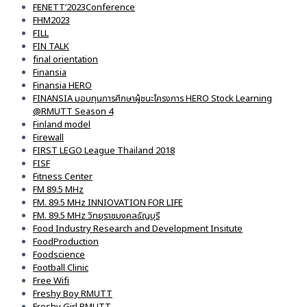
FENETT’2023Conference
FHM2023
FILL
FIN TALK
final orientation
Finansia
Finansia HERO
FINANSIA มอบทุนการศึกษาผู้ชนะโครงการ HERO Stock Learning
@RMUTT Season 4
Finland model
Firewall
FIRST LEGO League Thailand 2018
FISF
Fitness Center
FM 89.5 MHz
FM. 89.5 MHz INNIOVATION FOR LIFE
FM. 89.5 MHz วิทยุราชมงคลธัญบุรี
Food Industry Research and Development Insitute
FoodProduction
Foodscience
Football Clinic
Free Wifi
Freshy Boy RMUTT
Freshy Girl RMUTT