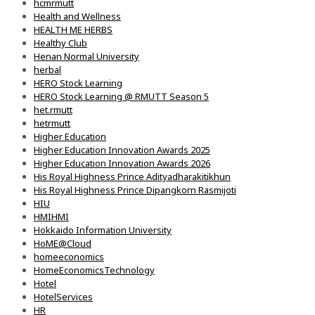
hcmrmutt
Health and Wellness
HEALTH ME HERBS
Healthy Club
Henan Normal University
herbal
HERO Stock Learning
HERO Stock Learning @ RMUTT Season 5
het.rmutt
hetrmutt
Higher Education
Higher Education Innovation Awards 2025
Higher Education Innovation Awards 2026
His Royal Highness Prince Adityadharakitikhun
His Royal Highness Prince Dipangkorn Rasmijoti
HIU
HMIHMI
Hokkaido Information University
HoME@Cloud
homeeconomics
HomeEconomicsTechnology
Hotel
HotelServices
HR