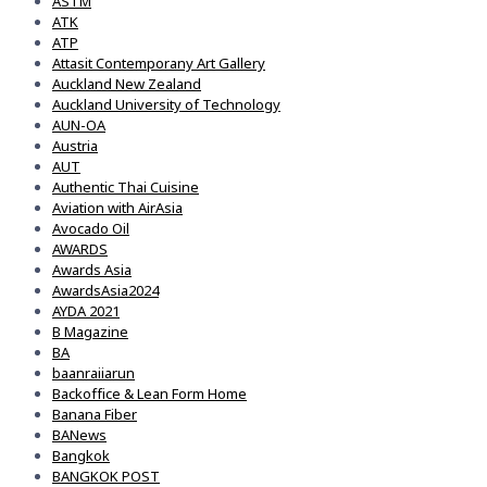
ASTM
ATK
ATP
Attasit Contemporany Art Gallery
Auckland New Zealand
Auckland University of Technology
AUN-OA
Austria
AUT
Authentic Thai Cuisine
Aviation with AirAsia
Avocado Oil
AWARDS
Awards Asia
AwardsAsia2024
AYDA 2021
B Magazine
BA
baanraiiarun
Backoffice & Lean Form Home
Banana Fiber
BANews
Bangkok
BANGKOK POST