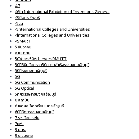
4.7
46th International Exhibition of Inventions Geneva
49ปีมทร.ธัญบุรี
4Icu
4International Colleges and Universities
4lnternational Colleges and Universities
4SMART
5 ธันวาคม
๕ เมษายน
50Years50AchieversRMUTT
50ปี50นวัตกรรม50ความสำเร็จราชมงคลธัญบุรี
50ปีราชมงคลธัญบุรี
5G
5G Communication
5G Optical
5ทศวรรษราชมงคลธัญบุรี
6 สถาบัน
6 เหตุผลเลือกเรียน มทร.ธัญบุรี
60ปีวิทยุราชมงคลธัญบุรี
7 รางวัลแข่งขัน
7แห่ง
9 มทร.
9 ราชมงคล