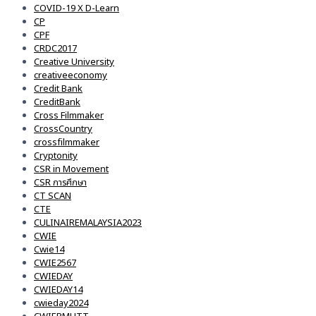
COVID-19 X D-Learn
CP
CPF
CRDC2017
Creative University
creativeeconomy
Credit Bank
CreditBank
Cross Filmmaker
CrossCountry
crossfilmmaker
Cryptonity
CSR in Movement
CSR การศึกษา
CT SCAN
CTE
CULINAIREMALAYSIA2023
CWIE
Cwie14
CWIE2567
CWIEDAY
CWIEDAY14
cwieday2024