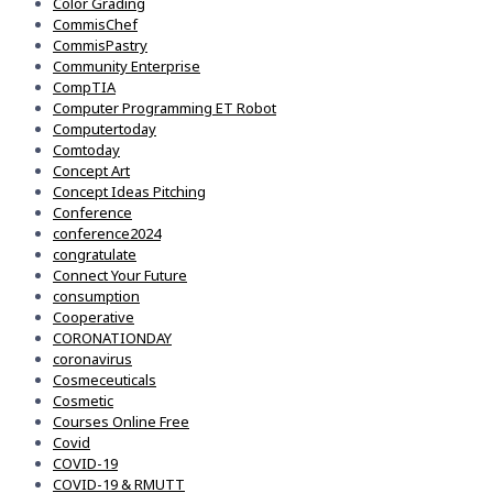
Color Grading
CommisChef
CommisPastry
Community Enterprise
CompTIA
Computer Programming ET Robot
Computertoday
Comtoday
Concept Art
Concept Ideas Pitching
Conference
conference2024
congratulate
Connect Your Future
consumption
Cooperative
CORONATIONDAY
coronavirus
Cosmeceuticals
Cosmetic
Courses Online Free
Covid
COVID-19
COVID-19 & RMUTT