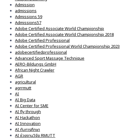
Admission
admissions
Admissions 59
Admissions57
Adobe Certified Associate World Championship
Adobe Certified Associate World Championship 2018
Adobe Certified Professional
Adobe Certified Professional World Championship 2023
adobecertifiedprofessional
Advanced Sport Massage Technique
AERO-Bildungs GmbH
African Night Crawler
AGR
agricultural
agrrmutt
AI
AI Big Data
AI Center for SME
AI fly through
AI Hackathon
AI Innovation
AI กับการศึกษา
AI ช่วยงานวิจัย RMUTT