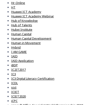
Hr-Online
HT
Huawei ICT Academy
Huawei ICT Academy Webinar
Hub of Knowledge
Hub of Talents
Hubei Institute
Human Capital
Human Capital Development
Human in Movement
Hybrid
I AM GAME
IAID
IAID Application
iBDP
IC2IT2017
IC3
IC3 Digital Literacy Certification
ICDL
icict
ICIET
ICIET2020
iCPC