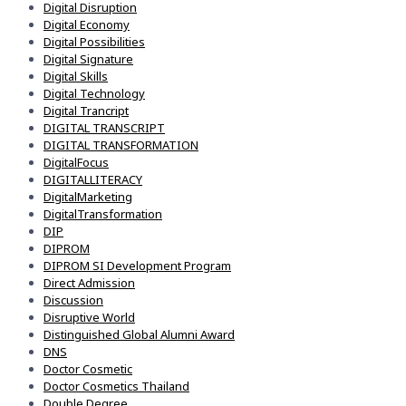
Digital Disruption
Digital Economy
Digital Possibilities
Digital Signature
Digital Skills
Digital Technology
Digital Trancript
DIGITAL TRANSCRIPT
DIGITAL TRANSFORMATION
DigitalFocus
DIGITALLITERACY
DigitalMarketing
DigitalTransformation
DIP
DIPROM
DIPROM SI Development Program
Direct Admission
Discussion
Disruptive World
Distinguished Global Alumni Award
DNS
Doctor Cosmetic
Doctor Cosmetics Thailand
Double Degree