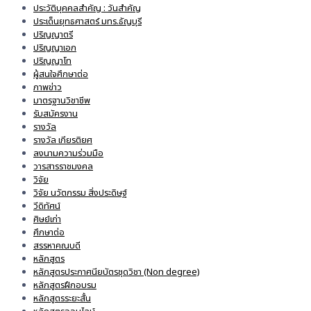
ประวัติบุคคลสำคัญ : วันสำคัญ
ประเด็นยุทธศาสตร์ มทร.ธัญบุรี
ปริญญาตรี
ปริญญาเอก
ปริญญาโท
ผู้สนใจศึกษาต่อ
ภาพข่าว
มาตรฐานวิชาชีพ
รับสมัครงาน
รางวัล
รางวัล เกียรติยศ
ลงนามความร่วมมือ
วารสารราชมงคล
วิจัย
วิจัย นวัตกรรม สิ่งประดิษฐ์
วีดิทัศน์
ศิษย์เก่า
ศึกษาต่อ
สรรหาคณบดี
หลักสูตร
หลักสูตรประกาศนียบัตรชุดวิชา (Non degree)
หลักสูตรฝึกอบรม
หลักสูตรระยะสั้น