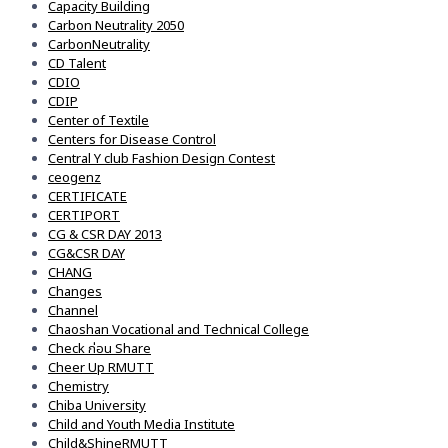
Capacity Building
Carbon Neutrality 2050
CarbonNeutrality
CD Talent
CDIO
CDIP
Center of Textile
Centers for Disease Control
Central Y club Fashion Design Contest
ceogenz
CERTIFICATE
CERTIPORT
CG & CSR DAY 2013
CG&CSR DAY
CHANG
Changes
Channel
Chaoshan Vocational and Technical College
Check ก่อน Share
Cheer Up RMUTT
Chemistry
Chiba University
Child and Youth Media Institute
Child&ShineRMUTT