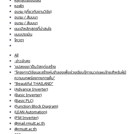
หลักสูตรออนไลน์
หอพัก
อบรม (เกี่ยวกับงานวิจัย)
อบรม / สัมมนา
อมรม / สัมมนา
แนะนำหลักสูตรที่น่าสนใจ
แบบประเมิน
โควตา
All
-ข่าวล่าสุด
'แปลงขยะ'เป็นวัสดุก่อสร้าง
"โครงการวิจัยและสร้างหุ่นจำลองเพื่อช่วยเรียนรู้การนวดแผนไทยสำหรับผู้มี
ความบกพร่องทางการเห็น"
“Beautiful THAILAND”
(Advance Inverter)
(Basic Inverter)
(Basic PLC)
(Function Block Diagram)
(LEAN Automation)
(P.M Inverter)
@mail.rmutt.ac.th
@rmutt.ac.th