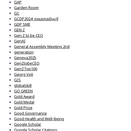
GAP
Garden Room
GC
GCDP2024; ราชมงคลธัญบุรี
GDP SME
GEN Z
Gen Z to be CEO
GenAI
General Assembly Meeting 2nd
generation
Geneva2025
GenZtobeCEO
GenZTop100
Georg Voit
GIS
globalskill
GO GREEN
Gold Award
Gold Medal
Gold Prize
Good Governance
Good Health and Well-Being
Google Scholar
Google Scholar Citations