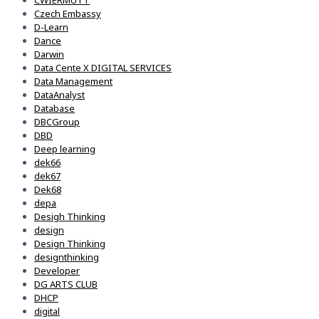
CWIERMUTT
Czech Embassy
D-Learn
Dance
Darwin
Data Cente X DIGITAL SERVICES
Data Management
DataAnalyst
Database
DBCGroup
DBD
Deep learning
dek66
dek67
Dek68
depa
Desigh Thinking
design
Design Thinking
designthinking
Developer
DG ARTS CLUB
DHCP
digital