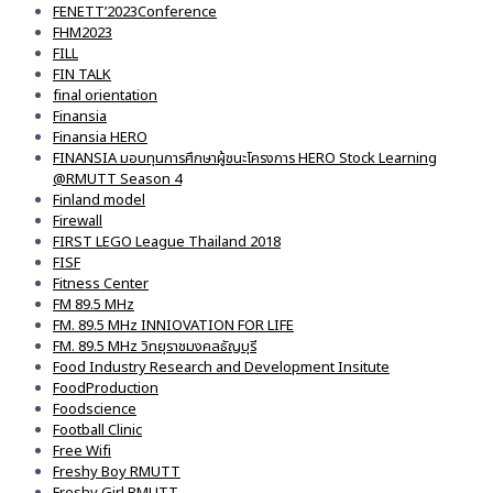
FENETT’2023Conference
FHM2023
FILL
FIN TALK
final orientation
Finansia
Finansia HERO
FINANSIA มอบทุนการศึกษาผู้ชนะโครงการ HERO Stock Learning
@RMUTT Season 4
Finland model
Firewall
FIRST LEGO League Thailand 2018
FISF
Fitness Center
FM 89.5 MHz
FM. 89.5 MHz INNIOVATION FOR LIFE
FM. 89.5 MHz วิทยุราชมงคลธัญบุรี
Food Industry Research and Development Insitute
FoodProduction
Foodscience
Football Clinic
Free Wifi
Freshy Boy RMUTT
Freshy Girl RMUTT