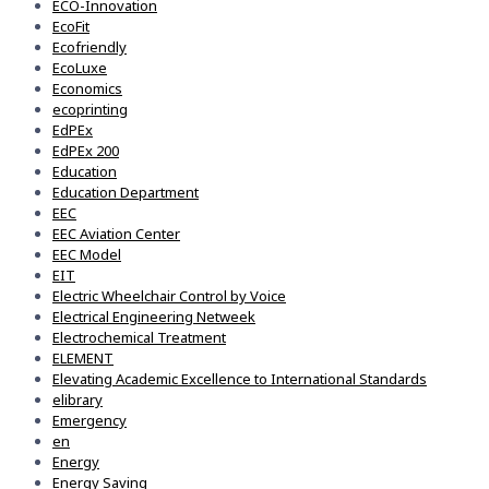
ECO-Innovation
EcoFit
Ecofriendly
EcoLuxe
Economics
ecoprinting
EdPEx
EdPEx 200
Education
Education Department
EEC
EEC Aviation Center
EEC Model
EIT
Electric Wheelchair Control by Voice
Electrical Engineering Netweek
Electrochemical Treatment
ELEMENT
Elevating Academic Excellence to International Standards
elibrary
Emergency
en
Energy
Energy Saving