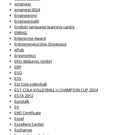
engineer
engineer2024
Engineering
Engineerpath
English-language learning cantre
ENRAIL
Enterprise Award
Entrepreneurship Showcase
ePub
Ergonomics
ERO-Bildungs GmbH
ERP
ESG
ESS
Est Cola volleyball
EST COLA VOLLEYBALL U CHAMPION CUP 2024
ESTA 2012
Eurotalk
EV
EWI Certificate
Excel
Excellent Center
Exchange