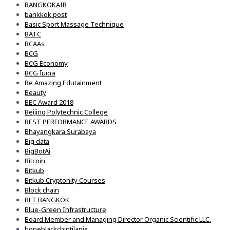
BANGKOKAIR
bankkok post
Basic Sport Massage Technique
BATC
BCAAs
BCG
BCG Economy
BCG โมเดล
Be Amazing Edutainment
Beauty
BEC Award 2018
Beijing Polytechnic College
BEST PERFORMANCE AWARDS
Bhayangkara Surabaya
Big data
BigBotAi
Bitcoin
Bitkub
Bitkub Cryptonity Courses
Block chain
BLT BANGKOK
Blue-Green Infrastructure
Board Member and Managing Director Organic Scientific LLC.
boneblackchintilapia