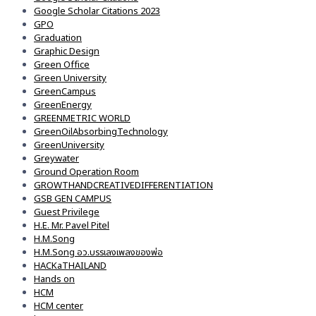
Google Scholar Citations 2023
GPO
Graduation
Graphic Design
Green Office
Green University
GreenCampus
GreenEnergy
GREENMETRIC WORLD
GreenOilAbsorbingTechnology
GreenUniversity
Greywater
Ground Operation Room
GROWTHANDCREATIVEDIFFERENTIATION
GSB GEN CAMPUS
Guest Privilege
H.E. Mr. Pavel Pitel
H.M.Song
H.M.Song อว.บรรเลงเพลงของพ่อ
HACKaTHAILAND
Hands on
HCM
HCM center