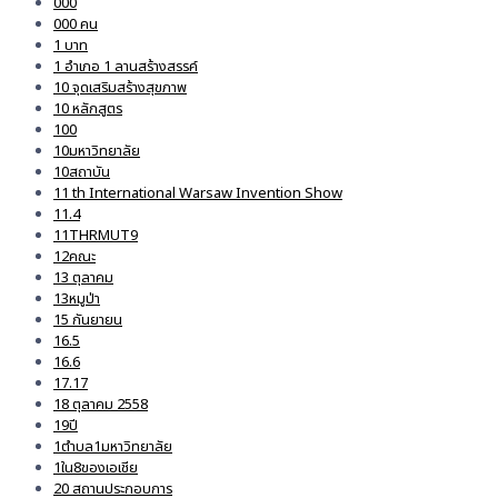
000
000 คน
1 บาท
1 อำเภอ 1 ลานสร้างสรรค์
10 จุดเสริมสร้างสุขภาพ
10 หลักสูตร
100
10มหาวิทยาลัย
10สถาบัน
11 th International Warsaw Invention Show
11.4
11THRMUT9
12คณะ
13 ตุลาคม
13หมูป่า
15 กันยายน
16.5
16.6
17.17
18 ตุลาคม 2558
19ปี
1ตำบล1มหาวิทยาลัย
1ใน8ของเอเชีย
20 สถานประกอบการ