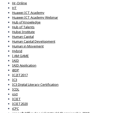
Hr-Online
HT
Huawei ICT Academy
Huawei ICT Academy Webinar
Hub of Knowledge
Hub of Talents
Hubei Institute
Human Capital
Human Capital Development
Human in Movement
Hybrid
I AM GAME
IAID
IAID Application
iBDP
IC2IT2017
IC3
IC3 Digital Literacy Certification
ICDL
icict
ICIET
ICIET2020
iCPC