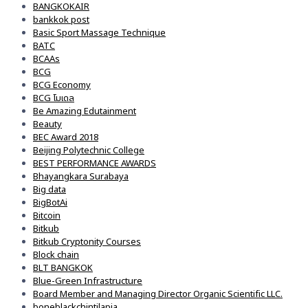
BANGKOKAIR
bankkok post
Basic Sport Massage Technique
BATC
BCAAs
BCG
BCG Economy
BCG โมเดล
Be Amazing Edutainment
Beauty
BEC Award 2018
Beijing Polytechnic College
BEST PERFORMANCE AWARDS
Bhayangkara Surabaya
Big data
BigBotAi
Bitcoin
Bitkub
Bitkub Cryptonity Courses
Block chain
BLT BANGKOK
Blue-Green Infrastructure
Board Member and Managing Director Organic Scientific LLC.
boneblackchintilapia