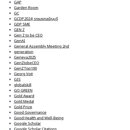
GAP
Garden Room
GC
GCDP2024; ราชมงคลธัญบุรี
GDP SME
GEN Z
Gen Z to be CEO
GenAI
General Assembly Meeting 2nd
generation
Geneva2025
GenZtobeCEO
GenZTop100
Georg Voit
GIS
globalskill
GO GREEN
Gold Award
Gold Medal
Gold Prize
Good Governance
Good Health and Well-Being
Google Scholar
Google Scholar Citations