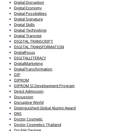
Digital Disruption
Digital Economy
Digital Possibilities
Digital Signature
Digital Skills
Digital Technology
Digital Trancript
DIGITAL TRANSCRIPT
DIGITAL TRANSFORMATION
DigitalFocus
DIGITALLITERACY
DigitalMarketing
DigitalTransformation
DIP
DIPROM
DIPROM SI Development Program
Direct Admission
Discussion
Disruptive World
Distinguished Global Alumni Award
DNS
Doctor Cosmetic
Doctor Cosmetics Thailand
Double Degree