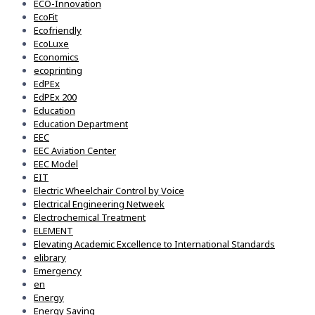
ECO-Innovation
EcoFit
Ecofriendly
EcoLuxe
Economics
ecoprinting
EdPEx
EdPEx 200
Education
Education Department
EEC
EEC Aviation Center
EEC Model
EIT
Electric Wheelchair Control by Voice
Electrical Engineering Netweek
Electrochemical Treatment
ELEMENT
Elevating Academic Excellence to International Standards
elibrary
Emergency
en
Energy
Energy Saving