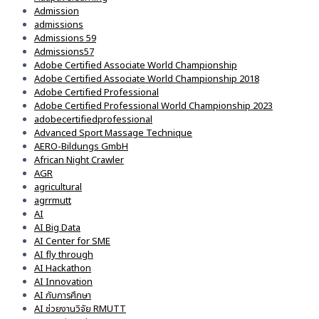
Admission
admissions
Admissions 59
Admissions57
Adobe Certified Associate World Championship
Adobe Certified Associate World Championship 2018
Adobe Certified Professional
Adobe Certified Professional World Championship 2023
adobecertifiedprofessional
Advanced Sport Massage Technique
AERO-Bildungs GmbH
African Night Crawler
AGR
agricultural
agrrmutt
AI
AI Big Data
AI Center for SME
AI fly through
AI Hackathon
AI Innovation
AI กับการศึกษา
AI ช่วยงานวิจัย RMUTT