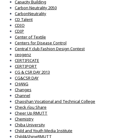
Capacity Building
Carbon Neutrality 2050
CarbonNeutrality
CD Talent
CDIO
CDIP
Center of Textile
Centers for Disease Control
Central Y club Fashion Design Contest
ceogenz
CERTIFICATE
CERTIPORT
CG & CSR DAY 2013
CG&CSR DAY
CHANG
Changes
Channel
Chaoshan Vocational and Technical College
Check ก่อน Share
Cheer Up RMUTT
Chemistry
Chiba University
Child and Youth Media Institute
Child&ShineRMUTT