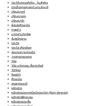
ประวัติบุคคลสำคัญ : วันสำคัญ
ประเด็นยุทธศาสตร์ มทร.ธัญบุรี
ปริญญาตรี
ปริญญาเอก
ปริญญาโท
ผู้สนใจศึกษาต่อ
ภาพข่าว
มาตรฐานวิชาชีพ
รับสมัครงาน
รางวัล
รางวัล เกียรติยศ
ลงนามความร่วมมือ
วารสารราชมงคล
วิจัย
วิจัย นวัตกรรม สิ่งประดิษฐ์
วีดิทัศน์
ศิษย์เก่า
ศึกษาต่อ
สรรหาคณบดี
หลักสูตร
หลักสูตรประกาศนียบัตรชุดวิชา (Non degree)
หลักสูตรฝึกอบรม
หลักสูตรระยะสั้น