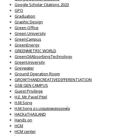
Google Scholar Citations 2023
GPO
Graduation
Graphic Design
Green Office
Green University
GreenCampus
GreenEnergy
GREENMETRIC WORLD
GreenOilAbsorbingTechnology
GreenUniversity
Greywater
Ground Operation Room
GROWTHANDCREATIVEDIFFERENTIATION
GSB GEN CAMPUS
Guest Privilege
H.E. Mr. Pavel Pitel
H.M.Song
H.M.Song อว.บรรเลงเพลงของพ่อ
HACKaTHAILAND
Hands on
HCM
HCM center