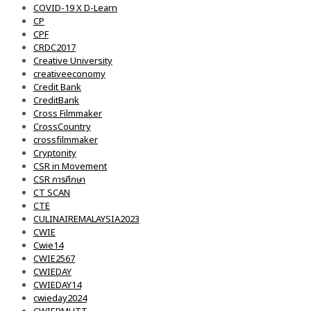
COVID-19 X D-Learn
CP
CPF
CRDC2017
Creative University
creativeeconomy
Credit Bank
CreditBank
Cross Filmmaker
CrossCountry
crossfilmmaker
Cryptonity
CSR in Movement
CSR การศึกษา
CT SCAN
CTE
CULINAIREMALAYSIA2023
CWIE
Cwie14
CWIE2567
CWIEDAY
CWIEDAY14
cwieday2024