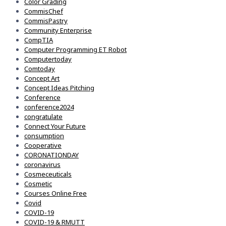
Color Grading
CommisChef
CommisPastry
Community Enterprise
CompTIA
Computer Programming ET Robot
Computertoday
Comtoday
Concept Art
Concept Ideas Pitching
Conference
conference2024
congratulate
Connect Your Future
consumption
Cooperative
CORONATIONDAY
coronavirus
Cosmeceuticals
Cosmetic
Courses Online Free
Covid
COVID-19
COVID-19 & RMUTT