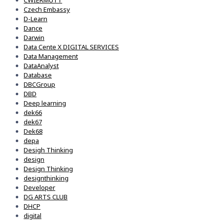
CWIERMUTT
Czech Embassy
D-Learn
Dance
Darwin
Data Cente X DIGITAL SERVICES
Data Management
DataAnalyst
Database
DBCGroup
DBD
Deep learning
dek66
dek67
Dek68
depa
Desigh Thinking
design
Design Thinking
designthinking
Developer
DG ARTS CLUB
DHCP
digital