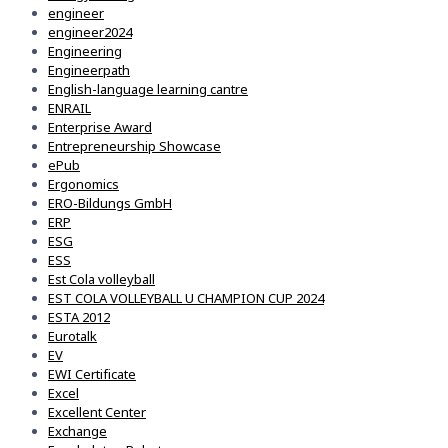
engineer
engineer2024
Engineering
Engineerpath
English-language learning cantre
ENRAIL
Enterprise Award
Entrepreneurship Showcase
ePub
Ergonomics
ERO-Bildungs GmbH
ERP
ESG
ESS
Est Cola volleyball
EST COLA VOLLEYBALL U CHAMPION CUP 2024
ESTA 2012
Eurotalk
EV
EWI Certificate
Excel
Excellent Center
Exchange