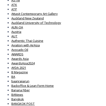
ASTM
ATK
ATP
Attasit Contemporany Art Gallery
Auckland New Zealand
Auckland University of Technology
AUN-OA
Austria
AUT
Authentic Thai Cuisine
Aviation with AirAsia
Avocado Oil
AWARDS
Awards Asia
AwardsAsia2024
AYDA 2021
B Magazine
BA
baanraiiarun
Backoffice & Lean Form Home
Banana Fiber
BANews
Bangkok
BANGKOK POST