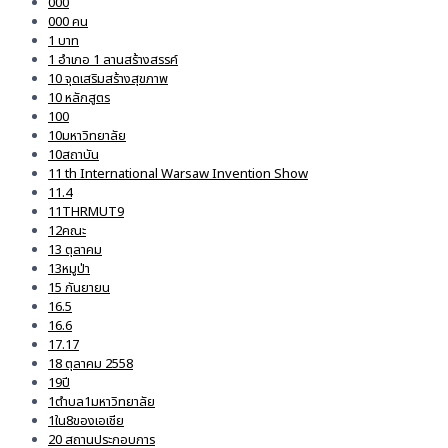
000
000 คน
1 บาท
1 อำเภอ 1 ลานสร้างสรรค์
10 จุดเสริมสร้างสุขภาพ
10 หลักสูตร
100
10มหาวิทยาลัย
10สถาบัน
11 th International Warsaw Invention Show
11.4
11THRMUT9
12คณะ
13 ตุลาคม
13หมูป่า
15 กันยายน
16.5
16.6
17.17
18 ตุลาคม 2558
19ปี
1ตำบล1มหาวิทยาลัย
1ใน8ของเอเชีย
20 สถานประกอบการ