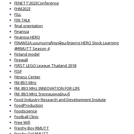
FENETT’2023Conference
FHM2023
FILL
FIN TALK
final orientation
Finansia
Finansia HERO
FINANSIA มอบทุนการศึกษาผู้ชนะโครงการ HERO Stock Learning
@RMUTT Season 4
Finland model
Firewall
FIRST LEGO League Thailand 2018
FISF
Fitness Center
FM 89.5 MHz
FM. 89.5 MHz INNIOVATION FOR LIFE
FM. 89.5 MHz วิทยุราชมงคลธัญบุรี
Food Industry Research and Development Insitute
FoodProduction
Foodscience
Football Clinic
Free Wifi
Freshy Boy RMUTT
Freshy Girl RMUTT