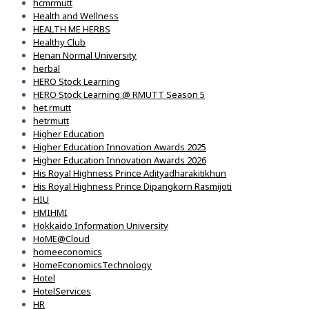
hcmrmutt
Health and Wellness
HEALTH ME HERBS
Healthy Club
Henan Normal University
herbal
HERO Stock Learning
HERO Stock Learning @ RMUTT Season 5
het.rmutt
hetrmutt
Higher Education
Higher Education Innovation Awards 2025
Higher Education Innovation Awards 2026
His Royal Highness Prince Adityadharakitikhun
His Royal Highness Prince Dipangkorn Rasmijoti
HIU
HMIHMI
Hokkaido Information University
HoME@Cloud
homeeconomics
HomeEconomicsTechnology
Hotel
HotelServices
HR