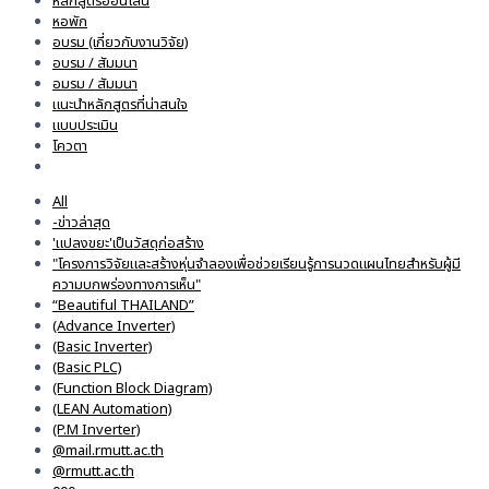
หลักสูตรออนไลน์
หอพัก
อบรม (เกี่ยวกับงานวิจัย)
อบรม / สัมมนา
อมรม / สัมมนา
แนะนำหลักสูตรที่น่าสนใจ
แบบประเมิน
โควตา
All
-ข่าวล่าสุด
'แปลงขยะ'เป็นวัสดุก่อสร้าง
"โครงการวิจัยและสร้างหุ่นจำลองเพื่อช่วยเรียนรู้การนวดแผนไทยสำหรับผู้มี
ความบกพร่องทางการเห็น"
“Beautiful THAILAND”
(Advance Inverter)
(Basic Inverter)
(Basic PLC)
(Function Block Diagram)
(LEAN Automation)
(P.M Inverter)
@mail.rmutt.ac.th
@rmutt.ac.th