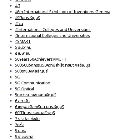
4.7
46th International Exhibition of Inventions Geneva
49ปีมทร.ธัญบุรี
4Icu
4International Colleges and Universities
4lnternational Colleges and Universities
4SMART
5 ธันวาคม
๕ เมษายน
50Years50AchieversRMUTT
50ปี50นวัตกรรม50ความสำเร็จราชมงคลธัญบุรี
50ปีราชมงคลธัญบุรี
5G
5G Communication
5G Optical
5ทศวรรษราชมงคลธัญบุรี
6 สถาบัน
6 เหตุผลเลือกเรียน มทร.ธัญบุรี
60ปีวิทยุราชมงคลธัญบุรี
7 รางวัลแข่งขัน
7แห่ง
9 มทร.
9 ราชมงคล