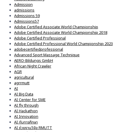
Admission
admissions
Admissions 59
Admissions57
Adobe Certified Associate World Championship
Adobe Certified Associate World Championship 2018
Adobe Certified Professional
Adobe Certified Professional World Championship 2023
adobecertifiedprofessional
Advanced Sport Massage Technique
AERO-Bildungs GmbH
African Night Crawler
AGR
agricultural
agrrmutt
AI
AI Big Data
AI Center for SME
AI fly through
AI Hackathon
AI Innovation
AI กับการศึกษา
AI ช่วยงานวิจัย RMUTT