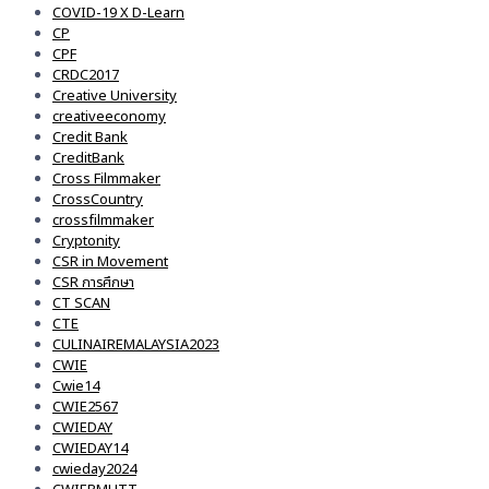
COVID-19 X D-Learn
CP
CPF
CRDC2017
Creative University
creativeeconomy
Credit Bank
CreditBank
Cross Filmmaker
CrossCountry
crossfilmmaker
Cryptonity
CSR in Movement
CSR การศึกษา
CT SCAN
CTE
CULINAIREMALAYSIA2023
CWIE
Cwie14
CWIE2567
CWIEDAY
CWIEDAY14
cwieday2024