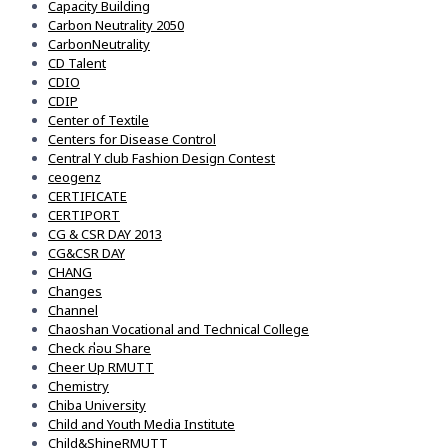
Capacity Building
Carbon Neutrality 2050
CarbonNeutrality
CD Talent
CDIO
CDIP
Center of Textile
Centers for Disease Control
Central Y club Fashion Design Contest
ceogenz
CERTIFICATE
CERTIPORT
CG & CSR DAY 2013
CG&CSR DAY
CHANG
Changes
Channel
Chaoshan Vocational and Technical College
Check ก่อน Share
Cheer Up RMUTT
Chemistry
Chiba University
Child and Youth Media Institute
Child&ShineRMUTT