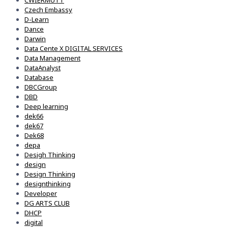
CWIERMUTT
Czech Embassy
D-Learn
Dance
Darwin
Data Cente X DIGITAL SERVICES
Data Management
DataAnalyst
Database
DBCGroup
DBD
Deep learning
dek66
dek67
Dek68
depa
Desigh Thinking
design
Design Thinking
designthinking
Developer
DG ARTS CLUB
DHCP
digital