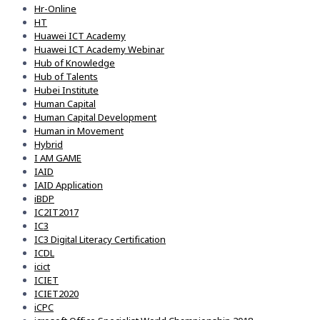
Hr-Online
HT
Huawei ICT Academy
Huawei ICT Academy Webinar
Hub of Knowledge
Hub of Talents
Hubei Institute
Human Capital
Human Capital Development
Human in Movement
Hybrid
I AM GAME
IAID
IAID Application
iBDP
IC2IT2017
IC3
IC3 Digital Literacy Certification
ICDL
icict
ICIET
ICIET2020
iCPC