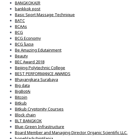
BANGKOKAIR
bankkok post
Basic Sport Massage Technique
BATC
BCAAs
BCG
BCG Economy
BCG โมเดล
Be Amazing Edutainment
Beauty
BEC Award 2018
Beijing Polytechnic College
BEST PERFORMANCE AWARDS
Bhayangkara Surabaya
Big data
BigBotAi
Bitcoin
Bitkub
Bitkub Cryptonity Courses
Block chain
BLT BANGKOK
Blue-Green Infrastructure
Board Member and Managing Director Organic Scientific LLC.
boneblackchintilapia