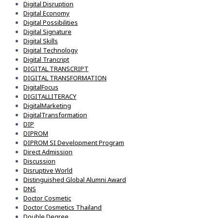
Digital Disruption
Digital Economy
Digital Possibilities
Digital Signature
Digital Skills
Digital Technology
Digital Trancript
DIGITAL TRANSCRIPT
DIGITAL TRANSFORMATION
DigitalFocus
DIGITALLITERACY
DigitalMarketing
DigitalTransformation
DIP
DIPROM
DIPROM SI Development Program
Direct Admission
Discussion
Disruptive World
Distinguished Global Alumni Award
DNS
Doctor Cosmetic
Doctor Cosmetics Thailand
Double Degree