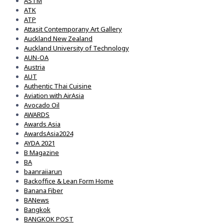
ASTM
ATK
ATP
Attasit Contemporany Art Gallery
Auckland New Zealand
Auckland University of Technology
AUN-OA
Austria
AUT
Authentic Thai Cuisine
Aviation with AirAsia
Avocado Oil
AWARDS
Awards Asia
AwardsAsia2024
AYDA 2021
B Magazine
BA
baanraiiarun
Backoffice & Lean Form Home
Banana Fiber
BANews
Bangkok
BANGKOK POST