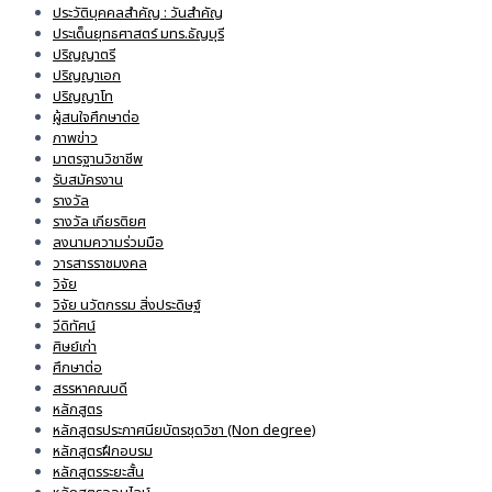
ประวัติบุคคลสำคัญ : วันสำคัญ
ประเด็นยุทธศาสตร์ มทร.ธัญบุรี
ปริญญาตรี
ปริญญาเอก
ปริญญาโท
ผู้สนใจศึกษาต่อ
ภาพข่าว
มาตรฐานวิชาชีพ
รับสมัครงาน
รางวัล
รางวัล เกียรติยศ
ลงนามความร่วมมือ
วารสารราชมงคล
วิจัย
วิจัย นวัตกรรม สิ่งประดิษฐ์
วีดิทัศน์
ศิษย์เก่า
ศึกษาต่อ
สรรหาคณบดี
หลักสูตร
หลักสูตรประกาศนียบัตรชุดวิชา (Non degree)
หลักสูตรฝึกอบรม
หลักสูตรระยะสั้น