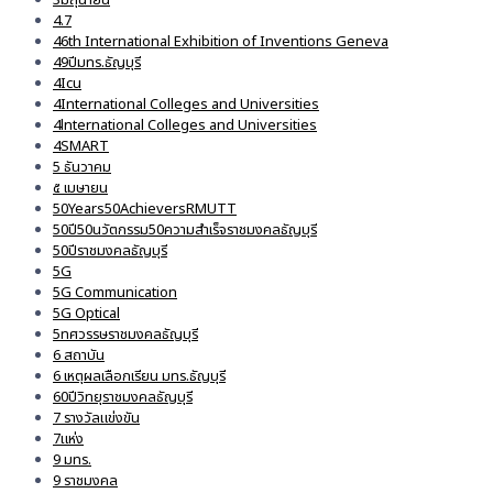
4.7
46th International Exhibition of Inventions Geneva
49ปีมทร.ธัญบุรี
4Icu
4International Colleges and Universities
4lnternational Colleges and Universities
4SMART
5 ธันวาคม
๕ เมษายน
50Years50AchieversRMUTT
50ปี50นวัตกรรม50ความสำเร็จราชมงคลธัญบุรี
50ปีราชมงคลธัญบุรี
5G
5G Communication
5G Optical
5ทศวรรษราชมงคลธัญบุรี
6 สถาบัน
6 เหตุผลเลือกเรียน มทร.ธัญบุรี
60ปีวิทยุราชมงคลธัญบุรี
7 รางวัลแข่งขัน
7แห่ง
9 มทร.
9 ราชมงคล