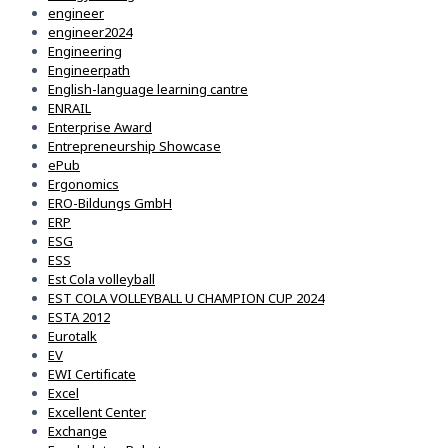
engineer
engineer2024
Engineering
Engineerpath
English-language learning cantre
ENRAIL
Enterprise Award
Entrepreneurship Showcase
ePub
Ergonomics
ERO-Bildungs GmbH
ERP
ESG
ESS
Est Cola volleyball
EST COLA VOLLEYBALL U CHAMPION CUP 2024
ESTA 2012
Eurotalk
EV
EWI Certificate
Excel
Excellent Center
Exchange