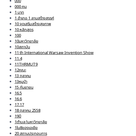
000
000 คน
1 บาท
1 อำเภอ 1 ลานสร้างสรรค์
10 จุดเสริมสร้างสุขภาพ
10 หลักสูตร
100
10มหาวิทยาลัย
10สถาบัน
11 th International Warsaw Invention Show
11.4
11THRMUT9
12คณะ
13 ตุลาคม
13หมูป่า
15 กันยายน
16.5
16.6
17.17
18 ตุลาคม 2558
19ปี
1ตำบล1มหาวิทยาลัย
1ใน8ของเอเชีย
20 สถานประกอบการ