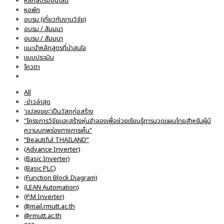
หลักสูตรออนไลน์
หอพัก
อบรม (เกี่ยวกับงานวิจัย)
อบรม / สัมมนา
อมรม / สัมมนา
แนะนำหลักสูตรที่น่าสนใจ
แบบประเมิน
โควตา
All
-ข่าวล่าสุด
'แปลงขยะ'เป็นวัสดุก่อสร้าง
"โครงการวิจัยและสร้างหุ่นจำลองเพื่อช่วยเรียนรู้การนวดแผนไทยสำหรับผู้มี
ความบกพร่องทางการเห็น"
“Beautiful THAILAND”
(Advance Inverter)
(Basic Inverter)
(Basic PLC)
(Function Block Diagram)
(LEAN Automation)
(P.M Inverter)
@mail.rmutt.ac.th
@rmutt.ac.th