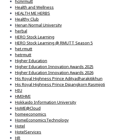
hcmrmutt
Health and Wellness
HEALTH ME HERBS
Healthy Club
Henan Normal University
herbal
HERO Stock Learning
HERO Stock Learning @ RMUTT Season 5
het.rmutt
hetrmutt
Higher Education
Higher Education Innovation Awards 2025
Higher Education Innovation Awards 2026
His Royal Highness Prince Adityadharakitikhun
His Royal Highness Prince Dipangkorn Rasmijoti
HIU
HMIHMI
Hokkaido Information University
HoME@Cloud
homeeconomics
HomeEconomicsTechnology
Hotel
HotelServices
HR