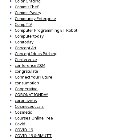
Color Grading
CommisChef
CommisPastry
Community Enterprise
CompTIA
Computer Programming ET Robot
Computertoday
Comtoday
Concept Art
Concept Ideas Pitching
Conference
conference2024
congratulate
Connect Your Future
consumption
Cooperative
CORONATIONDAY
coronavirus
Cosmeceuticals
Cosmetic
Courses Online Free
Covid
COVID-19
COVID-19 & RMUTT