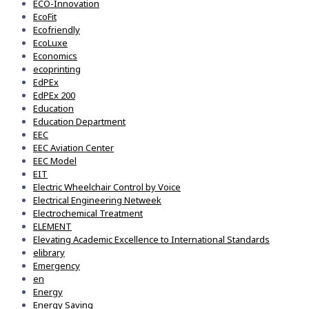
ECO-Innovation
EcoFit
Ecofriendly
EcoLuxe
Economics
ecoprinting
EdPEx
EdPEx 200
Education
Education Department
EEC
EEC Aviation Center
EEC Model
EIT
Electric Wheelchair Control by Voice
Electrical Engineering Netweek
Electrochemical Treatment
ELEMENT
Elevating Academic Excellence to International Standards
elibrary
Emergency
en
Energy
Energy Saving