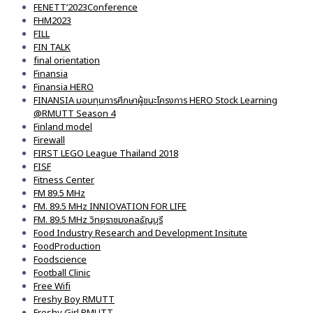
FENETT’2023Conference
FHM2023
FILL
FIN TALK
final orientation
Finansia
Finansia HERO
FINANSIA มอบทุนการศึกษาผู้ชนะโครงการ HERO Stock Learning
@RMUTT Season 4
Finland model
Firewall
FIRST LEGO League Thailand 2018
FISF
Fitness Center
FM 89.5 MHz
FM. 89.5 MHz INNIOVATION FOR LIFE
FM. 89.5 MHz วิทยุราชมงคลธัญบุรี
Food Industry Research and Development Insitute
FoodProduction
Foodscience
Football Clinic
Free Wifi
Freshy Boy RMUTT
Freshy Girl RMUTT