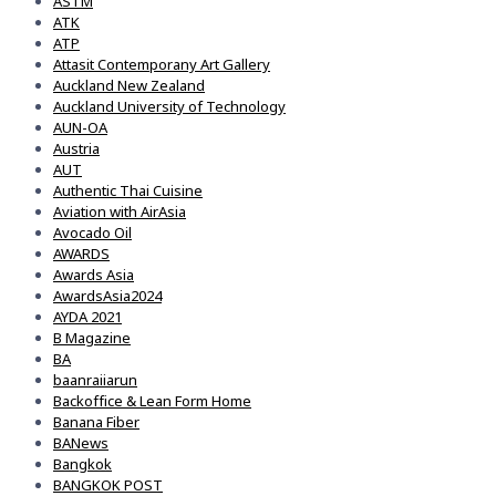
ASTM
ATK
ATP
Attasit Contemporany Art Gallery
Auckland New Zealand
Auckland University of Technology
AUN-OA
Austria
AUT
Authentic Thai Cuisine
Aviation with AirAsia
Avocado Oil
AWARDS
Awards Asia
AwardsAsia2024
AYDA 2021
B Magazine
BA
baanraiiarun
Backoffice & Lean Form Home
Banana Fiber
BANews
Bangkok
BANGKOK POST