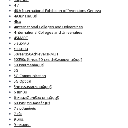
4.7
46th International Exhibition of Inventions Geneva
49ปีมทร.ธัญบุรี
4Icu
4International Colleges and Universities
4lnternational Colleges and Universities
4SMART
5 ธันวาคม
๕ เมษายน
50Years50AchieversRMUTT
50ปี50นวัตกรรม50ความสำเร็จราชมงคลธัญบุรี
50ปีราชมงคลธัญบุรี
5G
5G Communication
5G Optical
5ทศวรรษราชมงคลธัญบุรี
6 สถาบัน
6 เหตุผลเลือกเรียน มทร.ธัญบุรี
60ปีวิทยุราชมงคลธัญบุรี
7 รางวัลแข่งขัน
7แห่ง
9 มทร.
9 ราชมงคล