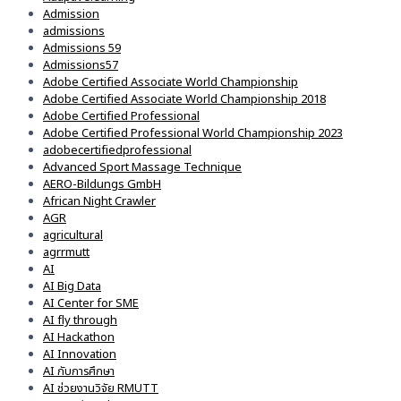
Admission
admissions
Admissions 59
Admissions57
Adobe Certified Associate World Championship
Adobe Certified Associate World Championship 2018
Adobe Certified Professional
Adobe Certified Professional World Championship 2023
adobecertifiedprofessional
Advanced Sport Massage Technique
AERO-Bildungs GmbH
African Night Crawler
AGR
agricultural
agrrmutt
AI
AI Big Data
AI Center for SME
AI fly through
AI Hackathon
AI Innovation
AI กับการศึกษา
AI ช่วยงานวิจัย RMUTT