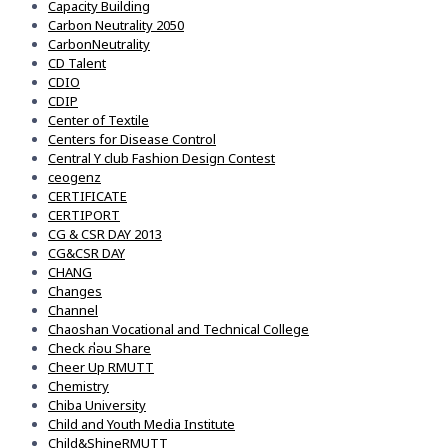
Capacity Building
Carbon Neutrality 2050
CarbonNeutrality
CD Talent
CDIO
CDIP
Center of Textile
Centers for Disease Control
Central Y club Fashion Design Contest
ceogenz
CERTIFICATE
CERTIPORT
CG & CSR DAY 2013
CG&CSR DAY
CHANG
Changes
Channel
Chaoshan Vocational and Technical College
Check ก่อน Share
Cheer Up RMUTT
Chemistry
Chiba University
Child and Youth Media Institute
Child&ShineRMUTT