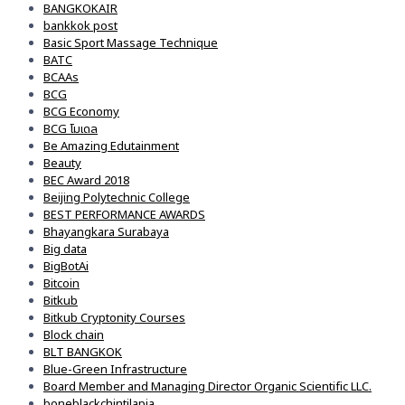
BANGKOKAIR
bankkok post
Basic Sport Massage Technique
BATC
BCAAs
BCG
BCG Economy
BCG โมเดล
Be Amazing Edutainment
Beauty
BEC Award 2018
Beijing Polytechnic College
BEST PERFORMANCE AWARDS
Bhayangkara Surabaya
Big data
BigBotAi
Bitcoin
Bitkub
Bitkub Cryptonity Courses
Block chain
BLT BANGKOK
Blue-Green Infrastructure
Board Member and Managing Director Organic Scientific LLC.
boneblackchintilapia