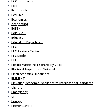
ECO-Innovation
EcoFit
Ecofriendly
EcoLuxe
Economics
ecoprinting
EdPEx
EdPEx 200
Education
Education Department
EEC
EEC Aviation Center
EEC Model
EIT
Electric Wheelchair Control by Voice
Electrical Engineering Netweek
Electrochemical Treatment
ELEMENT
Elevating Academic Excellence to International Standards
elibrary
Emergency
en
Energy
Energy Saving