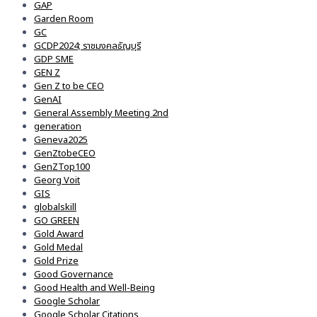
GAP
Garden Room
GC
GCDP2024; ราชมงคลธัญบุรี
GDP SME
GEN Z
Gen Z to be CEO
GenAI
General Assembly Meeting 2nd
generation
Geneva2025
GenZtobeCEO
GenZTop100
Georg Voit
GIS
globalskill
GO GREEN
Gold Award
Gold Medal
Gold Prize
Good Governance
Good Health and Well-Being
Google Scholar
Google Scholar Citations