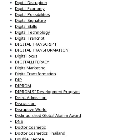
Digital Disruption
Digital Economy
Digital Possibilities
Digital Signature
Digital Skills
Digital Technology
Digital Trancript
DIGITAL TRANSCRIPT
DIGITAL TRANSFORMATION
DigitalFocus
DIGITALLITERACY
DigitalMarketing
DigitalTransformation
DIP
DIPROM
DIPROM SI Development Program
Direct Admission
Discussion
Disruptive World
Distinguished Global Alumni Award
DNS
Doctor Cosmetic
Doctor Cosmetics Thailand
Double Degree