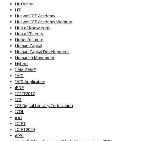
Hr-Online
HT
Huawei ICT Academy
Huawei ICT Academy Webinar
Hub of Knowledge
Hub of Talents
Hubei Institute
Human Capital
Human Capital Development
Human in Movement
Hybrid
I AM GAME
IAID
IAID Application
iBDP
IC2IT2017
IC3
IC3 Digital Literacy Certification
ICDL
icict
ICIET
ICIET2020
iCPC