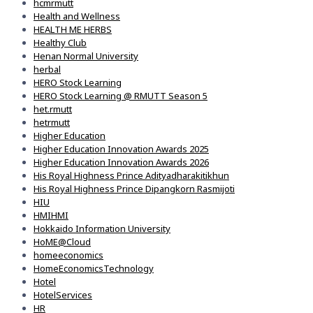
hcmrmutt
Health and Wellness
HEALTH ME HERBS
Healthy Club
Henan Normal University
herbal
HERO Stock Learning
HERO Stock Learning @ RMUTT Season 5
het.rmutt
hetrmutt
Higher Education
Higher Education Innovation Awards 2025
Higher Education Innovation Awards 2026
His Royal Highness Prince Adityadharakitikhun
His Royal Highness Prince Dipangkorn Rasmijoti
HIU
HMIHMI
Hokkaido Information University
HoME@Cloud
homeeconomics
HomeEconomicsTechnology
Hotel
HotelServices
HR