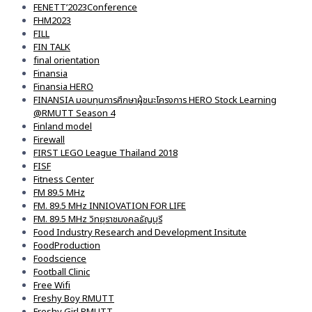
FENETT’2023Conference
FHM2023
FILL
FIN TALK
final orientation
Finansia
Finansia HERO
FINANSIA มอบทุนการศึกษาผู้ชนะโครงการ HERO Stock Learning
@RMUTT Season 4
Finland model
Firewall
FIRST LEGO League Thailand 2018
FISF
Fitness Center
FM 89.5 MHz
FM. 89.5 MHz INNIOVATION FOR LIFE
FM. 89.5 MHz วิทยุราชมงคลธัญบุรี
Food Industry Research and Development Insitute
FoodProduction
Foodscience
Football Clinic
Free Wifi
Freshy Boy RMUTT
Freshy Girl RMUTT