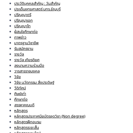
ประวัติบุคคลสำคัญ : วันสำคัญ
ประเด็นยุทธศาสตร์ มทร.ธัญบุรี
ปริญญาตรี
ปริญญาเอก
ปริญญาโท
ผู้สนใจศึกษาต่อ
ภาพข่าว
มาตรฐานวิชาชีพ
รับสมัครงาน
รางวัล
รางวัล เกียรติยศ
ลงนามความร่วมมือ
วารสารราชมงคล
วิจัย
วิจัย นวัตกรรม สิ่งประดิษฐ์
วีดิทัศน์
ศิษย์เก่า
ศึกษาต่อ
สรรหาคณบดี
หลักสูตร
หลักสูตรประกาศนียบัตรชุดวิชา (Non degree)
หลักสูตรฝึกอบรม
หลักสูตรระยะสั้น