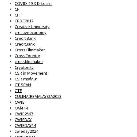
COVID-19 X D-Learn
CP
CPF
CRDC2017
Creative University
creativeeconomy
Credit Bank
CreditBank
Cross Filmmaker
CrossCountry
crossfilmmaker
Cryptonity
CSR in Movement
CSR การศึกษา
CT SCAN
CTE
CULINAIREMALAYSIA2023
CWIE
Cwie14
CWIE2567
CWIEDAY
CWIEDAY14
cwieday2024