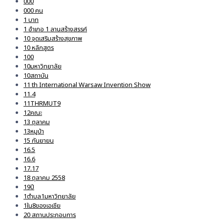
000
000 คน
1 บาท
1 อำเภอ 1 ลานสร้างสรรค์
10 จุดเสริมสร้างสุขภาพ
10 หลักสูตร
100
10มหาวิทยาลัย
10สถาบัน
11 th International Warsaw Invention Show
11.4
11THRMUT9
12คณะ
13 ตุลาคม
13หมูป่า
15 กันยายน
16.5
16.6
17.17
18 ตุลาคม 2558
19ปี
1ตำบล1มหาวิทยาลัย
1ใน8ของเอเชีย
20 สถานประกอบการ