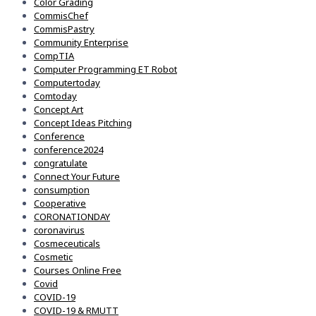
Color Grading
CommisChef
CommisPastry
Community Enterprise
CompTIA
Computer Programming ET Robot
Computertoday
Comtoday
Concept Art
Concept Ideas Pitching
Conference
conference2024
congratulate
Connect Your Future
consumption
Cooperative
CORONATIONDAY
coronavirus
Cosmeceuticals
Cosmetic
Courses Online Free
Covid
COVID-19
COVID-19 & RMUTT