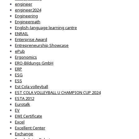
engineer
engineer2024
Engineering
Engineerpath
English-language learning cantre
ENRAIL
Enterprise Award
Entrepreneurship Showcase
ePub
Ergonomics
ERO-Bildungs GmbH
ERP
ESG
ESS
Est Cola volleyball
EST COLA VOLLEYBALL U CHAMPION CUP 2024
ESTA 2012
Eurotalk
EV
EWI Certificate
Excel
Excellent Center
Exchange