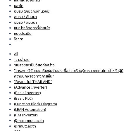
หลักสูตรออนไลน์
หอพัก
อบรม (เกี่ยวกับงานวิจัย)
อบรม / สัมมนา
อมรม / สัมมนา
แนะนำหลักสูตรที่น่าสนใจ
แบบประเมิน
โควตา
All
-ข่าวล่าสุด
'แปลงขยะ'เป็นวัสดุก่อสร้าง
"โครงการวิจัยและสร้างหุ่นจำลองเพื่อช่วยเรียนรู้การนวดแผนไทยสำหรับผู้มี
ความบกพร่องทางการเห็น"
“Beautiful THAILAND”
(Advance Inverter)
(Basic Inverter)
(Basic PLC)
(Function Block Diagram)
(LEAN Automation)
(P.M Inverter)
@mail.rmutt.ac.th
@rmutt.ac.th