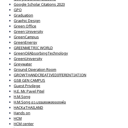
Google Scholar Citations 2023
GPO
Graduation
Graphic Design
Green Office
Green University
GreenCampus
GreenEnergy
GREENMETRIC WORLD
GreenOilAbsorbingTechnology
GreenUniversity
Greywater
Ground Operation Room
GROWTHANDCREATIVEDIFFERENTIATION
GSB GEN CAMPUS
Guest Privilege
H.E. Mr. Pavel Pitel
H.M.Song
H.M.Song อว.บรรเลงเพลงของพ่อ
HACKaTHAILAND
Hands on
HCM
HCM center