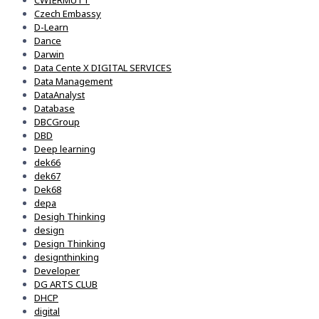
CWIERMUTT
Czech Embassy
D-Learn
Dance
Darwin
Data Cente X DIGITAL SERVICES
Data Management
DataAnalyst
Database
DBCGroup
DBD
Deep learning
dek66
dek67
Dek68
depa
Desigh Thinking
design
Design Thinking
designthinking
Developer
DG ARTS CLUB
DHCP
digital