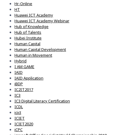
Hr-Online
HT
Huawei ICT Academy
Huawei ICT Academy Webinar
Hub of Knowledge
Hub of Talents
Hubei Institute
Human Capital
Human Capital Development
Human in Movement
Hybrid
I AM GAME
IAID
IAID Application
iBDP
IC2IT2017
IC3
IC3 Digital Literacy Certification
ICDL
icict
ICIET
ICIET2020
iCPC