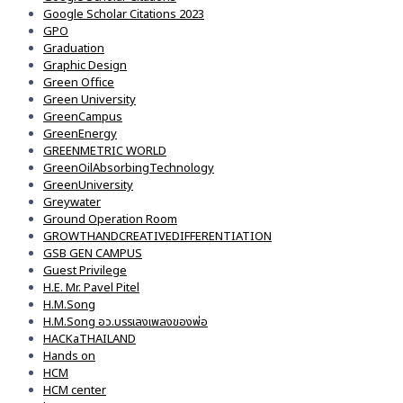
Google Scholar Citations 2023
GPO
Graduation
Graphic Design
Green Office
Green University
GreenCampus
GreenEnergy
GREENMETRIC WORLD
GreenOilAbsorbingTechnology
GreenUniversity
Greywater
Ground Operation Room
GROWTHANDCREATIVEDIFFERENTIATION
GSB GEN CAMPUS
Guest Privilege
H.E. Mr. Pavel Pitel
H.M.Song
H.M.Song อว.บรรเลงเพลงของพ่อ
HACKaTHAILAND
Hands on
HCM
HCM center