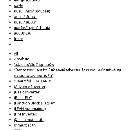
หลักสูตรออนไลน์
หอพัก
อบรม (เกี่ยวกับงานวิจัย)
อบรม / สัมมนา
อมรม / สัมมนา
แนะนำหลักสูตรที่น่าสนใจ
แบบประเมิน
โควตา
All
-ข่าวล่าสุด
'แปลงขยะ'เป็นวัสดุก่อสร้าง
"โครงการวิจัยและสร้างหุ่นจำลองเพื่อช่วยเรียนรู้การนวดแผนไทยสำหรับผู้มี
ความบกพร่องทางการเห็น"
“Beautiful THAILAND”
(Advance Inverter)
(Basic Inverter)
(Basic PLC)
(Function Block Diagram)
(LEAN Automation)
(P.M Inverter)
@mail.rmutt.ac.th
@rmutt.ac.th