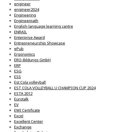
engineer
engineer2024
Engineering
Engineerpath
English-language learning cantre
ENRAIL
Enterprise Award
Entrepreneurship Showcase
ePub
Ergonomics
ERO-Bildungs GmbH
ERP
ESG
ESS
Est Cola volleyball
EST COLA VOLLEYBALL U CHAMPION CUP 2024
ESTA 2012
Eurotalk
EV
EWI Certificate
Excel
Excellent Center
Exchange