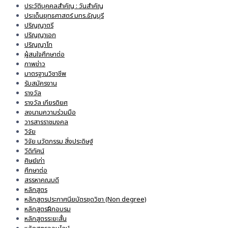
ประวัติบุคคลสำคัญ : วันสำคัญ
ประเด็นยุทธศาสตร์ มทร.ธัญบุรี
ปริญญาตรี
ปริญญาเอก
ปริญญาโท
ผู้สนใจศึกษาต่อ
ภาพข่าว
มาตรฐานวิชาชีพ
รับสมัครงาน
รางวัล
รางวัล เกียรติยศ
ลงนามความร่วมมือ
วารสารราชมงคล
วิจัย
วิจัย นวัตกรรม สิ่งประดิษฐ์
วีดิทัศน์
ศิษย์เก่า
ศึกษาต่อ
สรรหาคณบดี
หลักสูตร
หลักสูตรประกาศนียบัตรชุดวิชา (Non degree)
หลักสูตรฝึกอบรม
หลักสูตรระยะสั้น