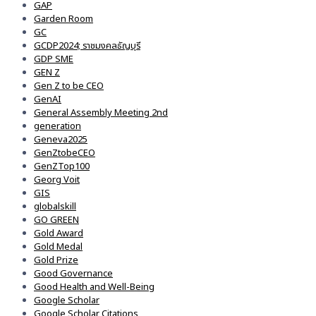
GAP
Garden Room
GC
GCDP2024; ราชมงคลธัญบุรี
GDP SME
GEN Z
Gen Z to be CEO
GenAI
General Assembly Meeting 2nd
generation
Geneva2025
GenZtobeCEO
GenZTop100
Georg Voit
GIS
globalskill
GO GREEN
Gold Award
Gold Medal
Gold Prize
Good Governance
Good Health and Well-Being
Google Scholar
Google Scholar Citations