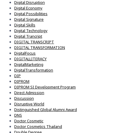
Digital Disruption
Digital Economy
Digital Possibilities
Digital Signature
Digital Skills
Digital Technology
Digital Trancript
DIGITAL TRANSCRIPT
DIGITAL TRANSFORMATION
DigitalFocus
DIGITALLITERACY
DigitalMarketing
DigitalTransformation
DIP
DIPROM
DIPROM SI Development Program
Direct Admission
Discussion
Disruptive World
Distinguished Global Alumni Award
DNS
Doctor Cosmetic
Doctor Cosmetics Thailand
Double Degree