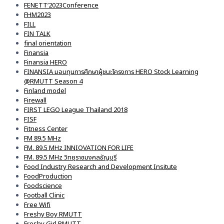
FENETT’2023Conference
FHM2023
FILL
FIN TALK
final orientation
Finansia
Finansia HERO
FINANSIA มอบทุนการศึกษาผู้ชนะโครงการ HERO Stock Learning
@RMUTT Season 4
Finland model
Firewall
FIRST LEGO League Thailand 2018
FISF
Fitness Center
FM 89.5 MHz
FM. 89.5 MHz INNIOVATION FOR LIFE
FM. 89.5 MHz วิทยุราชมงคลธัญบุรี
Food Industry Research and Development Insitute
FoodProduction
Foodscience
Football Clinic
Free Wifi
Freshy Boy RMUTT
Freshy Girl RMUTT