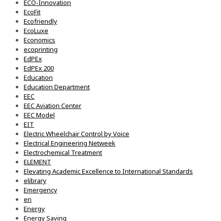
ECO-Innovation
EcoFit
Ecofriendly
EcoLuxe
Economics
ecoprinting
EdPEx
EdPEx 200
Education
Education Department
EEC
EEC Aviation Center
EEC Model
EIT
Electric Wheelchair Control by Voice
Electrical Engineering Netweek
Electrochemical Treatment
ELEMENT
Elevating Academic Excellence to International Standards
elibrary
Emergency
en
Energy
Energy Saving