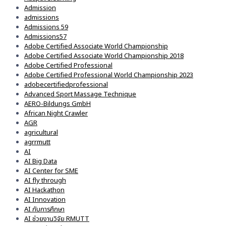
Admission
admissions
Admissions 59
Admissions57
Adobe Certified Associate World Championship
Adobe Certified Associate World Championship 2018
Adobe Certified Professional
Adobe Certified Professional World Championship 2023
adobecertifiedprofessional
Advanced Sport Massage Technique
AERO-Bildungs GmbH
African Night Crawler
AGR
agricultural
agrrmutt
AI
AI Big Data
AI Center for SME
AI fly through
AI Hackathon
AI Innovation
AI กับการศึกษา
AI ช่วยงานวิจัย RMUTT