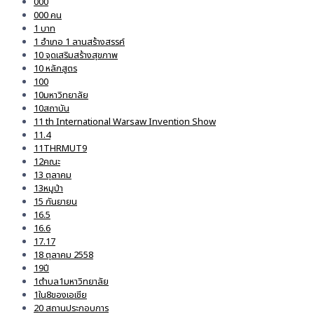
000
000 คน
1 บาท
1 อำเภอ 1 ลานสร้างสรรค์
10 จุดเสริมสร้างสุขภาพ
10 หลักสูตร
100
10มหาวิทยาลัย
10สถาบัน
11 th International Warsaw Invention Show
11.4
11THRMUT9
12คณะ
13 ตุลาคม
13หมูป่า
15 กันยายน
16.5
16.6
17.17
18 ตุลาคม 2558
19ปี
1ตำบล1มหาวิทยาลัย
1ใน8ของเอเชีย
20 สถานประกอบการ