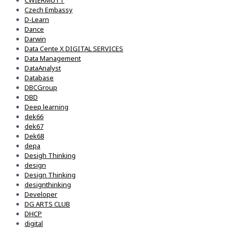
CWIERMUTT
Czech Embassy
D-Learn
Dance
Darwin
Data Cente X DIGITAL SERVICES
Data Management
DataAnalyst
Database
DBCGroup
DBD
Deep learning
dek66
dek67
Dek68
depa
Desigh Thinking
design
Design Thinking
designthinking
Developer
DG ARTS CLUB
DHCP
digital