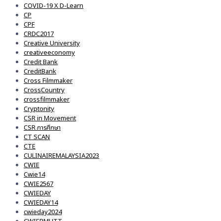
COVID-19 X D-Learn
CP
CPF
CRDC2017
Creative University
creativeeconomy
Credit Bank
CreditBank
Cross Filmmaker
CrossCountry
crossfilmmaker
Cryptonity
CSR in Movement
CSR การศึกษา
CT SCAN
CTE
CULINAIREMALAYSIA2023
CWIE
Cwie14
CWIE2567
CWIEDAY
CWIEDAY14
cwieday2024