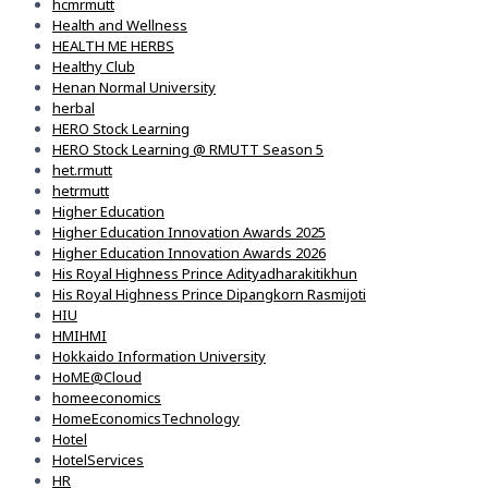
hcmrmutt
Health and Wellness
HEALTH ME HERBS
Healthy Club
Henan Normal University
herbal
HERO Stock Learning
HERO Stock Learning @ RMUTT Season 5
het.rmutt
hetrmutt
Higher Education
Higher Education Innovation Awards 2025
Higher Education Innovation Awards 2026
His Royal Highness Prince Adityadharakitikhun
His Royal Highness Prince Dipangkorn Rasmijoti
HIU
HMIHMI
Hokkaido Information University
HoME@Cloud
homeeconomics
HomeEconomicsTechnology
Hotel
HotelServices
HR