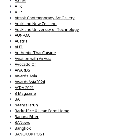
ASTM
ATK
ATP
Attasit Contemporany Art Gallery
Auckland New Zealand
Auckland University of Technology
AUN-OA
Austria
AUT
Authentic Thai Cuisine
Aviation with AirAsia
Avocado Oil
AWARDS
Awards Asia
AwardsAsia2024
AYDA 2021
B Magazine
BA
baanraiiarun
Backoffice & Lean Form Home
Banana Fiber
BANews
Bangkok
BANGKOK POST