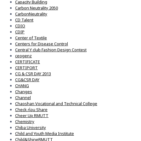
Capacity Building
Carbon Neutrality 2050
CarbonNeutrality
CD Talent
CDIO
CDIP
Center of Textile
Centers for Disease Control
Central Y club Fashion Design Contest
ceogenz
CERTIFICATE
CERTIPORT
CG & CSR DAY 2013
CG&CSR DAY
CHANG
Changes
Channel
Chaoshan Vocational and Technical College
Check ก่อน Share
Cheer Up RMUTT
Chemistry
Chiba University
Child and Youth Media Institute
Child&ShineRMUTT