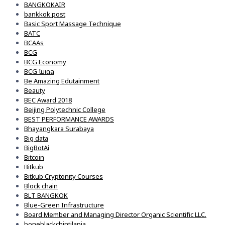
BANGKOKAIR
bankkok post
Basic Sport Massage Technique
BATC
BCAAs
BCG
BCG Economy
BCG โมเดล
Be Amazing Edutainment
Beauty
BEC Award 2018
Beijing Polytechnic College
BEST PERFORMANCE AWARDS
Bhayangkara Surabaya
Big data
BigBotAi
Bitcoin
Bitkub
Bitkub Cryptonity Courses
Block chain
BLT BANGKOK
Blue-Green Infrastructure
Board Member and Managing Director Organic Scientific LLC.
boneblackchintilapia