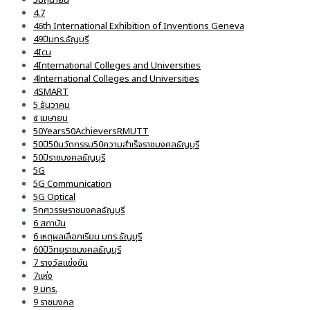
4.7
46th International Exhibition of Inventions Geneva
49ปีมทร.ธัญบุรี
4Icu
4International Colleges and Universities
4lnternational Colleges and Universities
4SMART
5 ธันวาคม
๕ เมษายน
50Years50AchieversRMUTT
50ปี50นวัตกรรม50ความสำเร็จราชมงคลธัญบุรี
50ปีราชมงคลธัญบุรี
5G
5G Communication
5G Optical
5ทศวรรษราชมงคลธัญบุรี
6 สถาบัน
6 เหตุผลเลือกเรียน มทร.ธัญบุรี
60ปีวิทยุราชมงคลธัญบุรี
7 รางวัลแข่งขัน
7แห่ง
9 มทร.
9 ราชมงคล