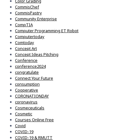
Color Grading
CommisChef
CommisPastry
Community Enterprise
CompTIA
Computer Programming ET Robot
Computertoday
Comtoday
Concept Art
Concept Ideas Pitching
Conference
conference2024
congratulate
Connect Your Future
consumption
Cooperative
CORONATIONDAY
coronavirus
Cosmeceuticals
Cosmetic
Courses Online Free
Covid
COVID-19
COVID-19 & RMUTT