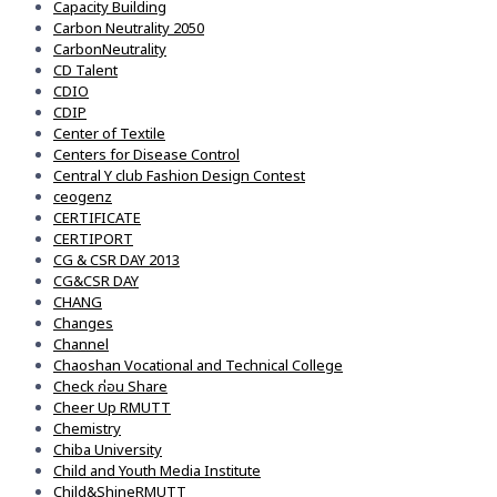
Capacity Building
Carbon Neutrality 2050
CarbonNeutrality
CD Talent
CDIO
CDIP
Center of Textile
Centers for Disease Control
Central Y club Fashion Design Contest
ceogenz
CERTIFICATE
CERTIPORT
CG & CSR DAY 2013
CG&CSR DAY
CHANG
Changes
Channel
Chaoshan Vocational and Technical College
Check ก่อน Share
Cheer Up RMUTT
Chemistry
Chiba University
Child and Youth Media Institute
Child&ShineRMUTT