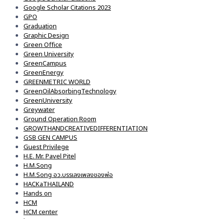
Google Scholar Citations 2023
GPO
Graduation
Graphic Design
Green Office
Green University
GreenCampus
GreenEnergy
GREENMETRIC WORLD
GreenOilAbsorbingTechnology
GreenUniversity
Greywater
Ground Operation Room
GROWTHANDCREATIVEDIFFERENTIATION
GSB GEN CAMPUS
Guest Privilege
H.E. Mr. Pavel Pitel
H.M.Song
H.M.Song อว.บรรเลงเพลงของพ่อ
HACKaTHAILAND
Hands on
HCM
HCM center