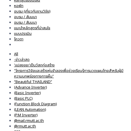
หลักสูตรออนไลน์
หอพัก
อบรม (เกี่ยวกับงานวิจัย)
อบรม / สัมมนา
อมรม / สัมมนา
แนะนำหลักสูตรที่น่าสนใจ
แบบประเมิน
โควตา
All
-ข่าวล่าสุด
'แปลงขยะ'เป็นวัสดุก่อสร้าง
"โครงการวิจัยและสร้างหุ่นจำลองเพื่อช่วยเรียนรู้การนวดแผนไทยสำหรับผู้มี
ความบกพร่องทางการเห็น"
“Beautiful THAILAND”
(Advance Inverter)
(Basic Inverter)
(Basic PLC)
(Function Block Diagram)
(LEAN Automation)
(P.M Inverter)
@mail.rmutt.ac.th
@rmutt.ac.th