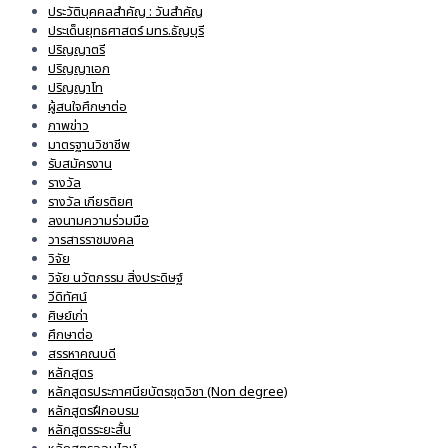
ประวัติบุคคลสำคัญ : วันสำคัญ
ประเด็นยุทธศาสตร์ มทร.ธัญบุรี
ปริญญาตรี
ปริญญาเอก
ปริญญาโท
ผู้สนใจศึกษาต่อ
ภาพข่าว
มาตรฐานวิชาชีพ
รับสมัครงาน
รางวัล
รางวัล เกียรติยศ
ลงนามความร่วมมือ
วารสารราชมงคล
วิจัย
วิจัย นวัตกรรม สิ่งประดิษฐ์
วีดิทัศน์
ศิษย์เก่า
ศึกษาต่อ
สรรหาคณบดี
หลักสูตร
หลักสูตรประกาศนียบัตรชุดวิชา (Non degree)
หลักสูตรฝึกอบรม
หลักสูตรระยะสั้น