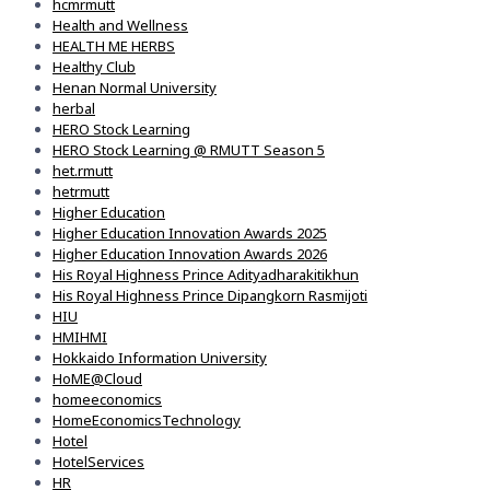
hcmrmutt
Health and Wellness
HEALTH ME HERBS
Healthy Club
Henan Normal University
herbal
HERO Stock Learning
HERO Stock Learning @ RMUTT Season 5
het.rmutt
hetrmutt
Higher Education
Higher Education Innovation Awards 2025
Higher Education Innovation Awards 2026
His Royal Highness Prince Adityadharakitikhun
His Royal Highness Prince Dipangkorn Rasmijoti
HIU
HMIHMI
Hokkaido Information University
HoME@Cloud
homeeconomics
HomeEconomicsTechnology
Hotel
HotelServices
HR