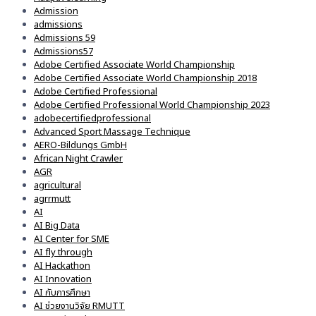
Admission
admissions
Admissions 59
Admissions57
Adobe Certified Associate World Championship
Adobe Certified Associate World Championship 2018
Adobe Certified Professional
Adobe Certified Professional World Championship 2023
adobecertifiedprofessional
Advanced Sport Massage Technique
AERO-Bildungs GmbH
African Night Crawler
AGR
agricultural
agrrmutt
AI
AI Big Data
AI Center for SME
AI fly through
AI Hackathon
AI Innovation
AI กับการศึกษา
AI ช่วยงานวิจัย RMUTT