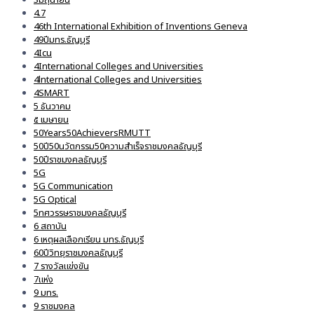
4.7
46th International Exhibition of Inventions Geneva
49ปีมทร.ธัญบุรี
4Icu
4International Colleges and Universities
4lnternational Colleges and Universities
4SMART
5 ธันวาคม
๕ เมษายน
50Years50AchieversRMUTT
50ปี50นวัตกรรม50ความสำเร็จราชมงคลธัญบุรี
50ปีราชมงคลธัญบุรี
5G
5G Communication
5G Optical
5ทศวรรษราชมงคลธัญบุรี
6 สถาบัน
6 เหตุผลเลือกเรียน มทร.ธัญบุรี
60ปีวิทยุราชมงคลธัญบุรี
7 รางวัลแข่งขัน
7แห่ง
9 มทร.
9 ราชมงคล