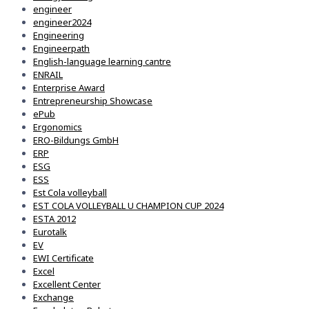
engineer
engineer2024
Engineering
Engineerpath
English-language learning cantre
ENRAIL
Enterprise Award
Entrepreneurship Showcase
ePub
Ergonomics
ERO-Bildungs GmbH
ERP
ESG
ESS
Est Cola volleyball
EST COLA VOLLEYBALL U CHAMPION CUP 2024
ESTA 2012
Eurotalk
EV
EWI Certificate
Excel
Excellent Center
Exchange