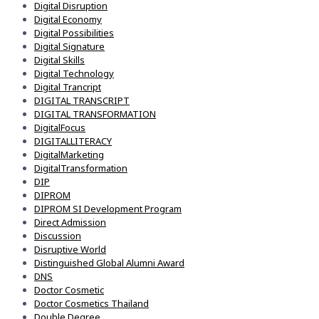
Digital Disruption
Digital Economy
Digital Possibilities
Digital Signature
Digital Skills
Digital Technology
Digital Trancript
DIGITAL TRANSCRIPT
DIGITAL TRANSFORMATION
DigitalFocus
DIGITALLITERACY
DigitalMarketing
DigitalTransformation
DIP
DIPROM
DIPROM SI Development Program
Direct Admission
Discussion
Disruptive World
Distinguished Global Alumni Award
DNS
Doctor Cosmetic
Doctor Cosmetics Thailand
Double Degree