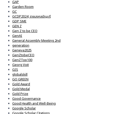
GAP
Garden Room
GC
GCDP2024; ราชมงคลธัญบุรี
GDP SME
GEN Z
Gen Z to be CEO
GenAI
General Assembly Meeting 2nd
generation
Geneva2025
GenZtobeCEO
GenZTop100
Georg Voit
GIS
globalskill
GO GREEN
Gold Award
Gold Medal
Gold Prize
Good Governance
Good Health and Well-Being
Google Scholar
Google Scholar Citations