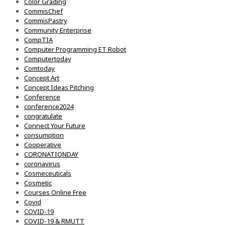
Color Grading
CommisChef
CommisPastry
Community Enterprise
CompTIA
Computer Programming ET Robot
Computertoday
Comtoday
Concept Art
Concept Ideas Pitching
Conference
conference2024
congratulate
Connect Your Future
consumption
Cooperative
CORONATIONDAY
coronavirus
Cosmeceuticals
Cosmetic
Courses Online Free
Covid
COVID-19
COVID-19 & RMUTT