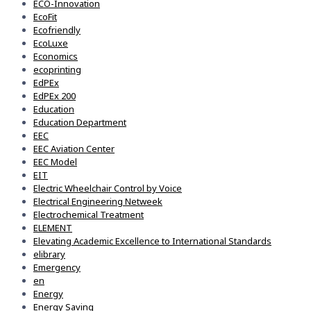
ECO-Innovation
EcoFit
Ecofriendly
EcoLuxe
Economics
ecoprinting
EdPEx
EdPEx 200
Education
Education Department
EEC
EEC Aviation Center
EEC Model
EIT
Electric Wheelchair Control by Voice
Electrical Engineering Netweek
Electrochemical Treatment
ELEMENT
Elevating Academic Excellence to International Standards
elibrary
Emergency
en
Energy
Energy Saving