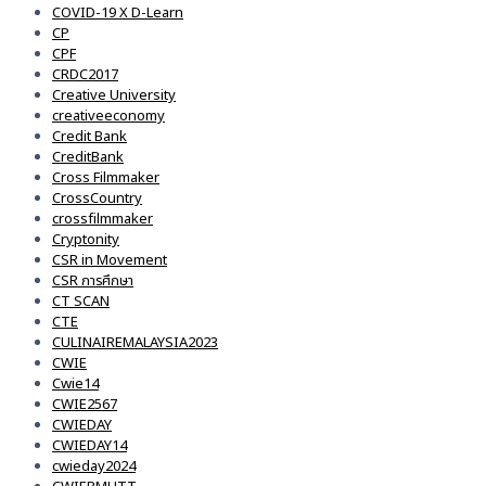
COVID-19 X D-Learn
CP
CPF
CRDC2017
Creative University
creativeeconomy
Credit Bank
CreditBank
Cross Filmmaker
CrossCountry
crossfilmmaker
Cryptonity
CSR in Movement
CSR การศึกษา
CT SCAN
CTE
CULINAIREMALAYSIA2023
CWIE
Cwie14
CWIE2567
CWIEDAY
CWIEDAY14
cwieday2024