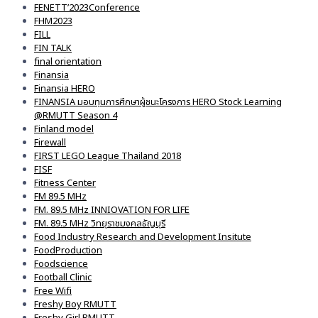
FENETT’2023Conference
FHM2023
FILL
FIN TALK
final orientation
Finansia
Finansia HERO
FINANSIA มอบทุนการศึกษาผู้ชนะโครงการ HERO Stock Learning
@RMUTT Season 4
Finland model
Firewall
FIRST LEGO League Thailand 2018
FISF
Fitness Center
FM 89.5 MHz
FM. 89.5 MHz INNIOVATION FOR LIFE
FM. 89.5 MHz วิทยุราชมงคลธัญบุรี
Food Industry Research and Development Insitute
FoodProduction
Foodscience
Football Clinic
Free Wifi
Freshy Boy RMUTT
Freshy Girl RMUTT