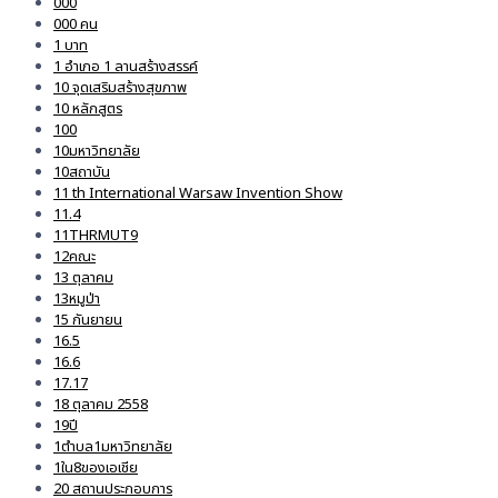
000
000 คน
1 บาท
1 อำเภอ 1 ลานสร้างสรรค์
10 จุดเสริมสร้างสุขภาพ
10 หลักสูตร
100
10มหาวิทยาลัย
10สถาบัน
11 th International Warsaw Invention Show
11.4
11THRMUT9
12คณะ
13 ตุลาคม
13หมูป่า
15 กันยายน
16.5
16.6
17.17
18 ตุลาคม 2558
19ปี
1ตำบล1มหาวิทยาลัย
1ใน8ของเอเชีย
20 สถานประกอบการ