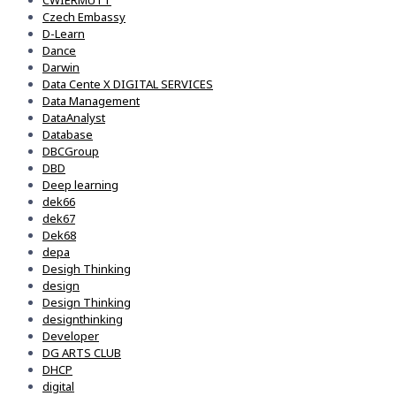
CWIERMUTT
Czech Embassy
D-Learn
Dance
Darwin
Data Cente X DIGITAL SERVICES
Data Management
DataAnalyst
Database
DBCGroup
DBD
Deep learning
dek66
dek67
Dek68
depa
Desigh Thinking
design
Design Thinking
designthinking
Developer
DG ARTS CLUB
DHCP
digital