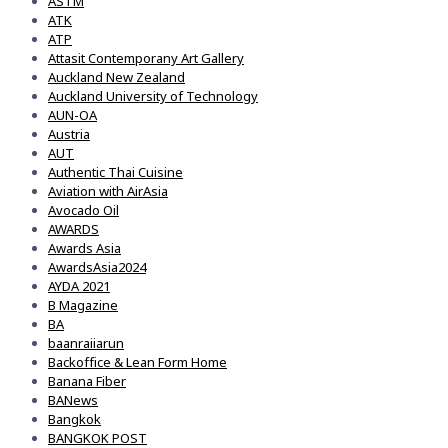
ASTM
ATK
ATP
Attasit Contemporany Art Gallery
Auckland New Zealand
Auckland University of Technology
AUN-OA
Austria
AUT
Authentic Thai Cuisine
Aviation with AirAsia
Avocado Oil
AWARDS
Awards Asia
AwardsAsia2024
AYDA 2021
B Magazine
BA
baanraiiarun
Backoffice & Lean Form Home
Banana Fiber
BANews
Bangkok
BANGKOK POST