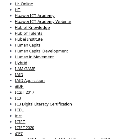
Hr-Online
HT
Huawei ICT Academy
Huawei ICT Academy Webinar
Hub of Knowledge
Hub of Talents
Hubei Institute
Human Capital
Human Capital Development
Human in Movement
Hybrid
I AM GAME
IAID
IAID Application
iBDP
IC2IT2017
IC3
IC3 Digital Literacy Certification
ICDL
icict
ICIET
ICIET2020
iCPC