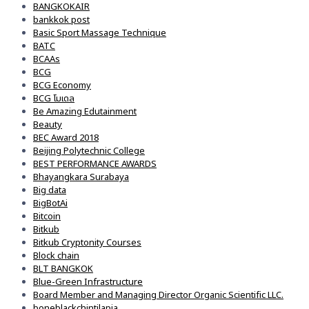
BANGKOKAIR
bankkok post
Basic Sport Massage Technique
BATC
BCAAs
BCG
BCG Economy
BCG โมเดล
Be Amazing Edutainment
Beauty
BEC Award 2018
Beijing Polytechnic College
BEST PERFORMANCE AWARDS
Bhayangkara Surabaya
Big data
BigBotAi
Bitcoin
Bitkub
Bitkub Cryptonity Courses
Block chain
BLT BANGKOK
Blue-Green Infrastructure
Board Member and Managing Director Organic Scientific LLC.
boneblackchintilapia