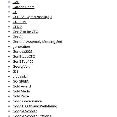
GAP
Garden Room
GC
GCDP2024; ราชมงคลธัญบุรี
GDP SME
GEN Z
Gen Z to be CEO
GenAI
General Assembly Meeting 2nd
generation
Geneva2025
GenZtobeCEO
GenZTop100
Georg Voit
GIS
globalskill
GO GREEN
Gold Award
Gold Medal
Gold Prize
Good Governance
Good Health and Well-Being
Google Scholar
Google Scholar Citations