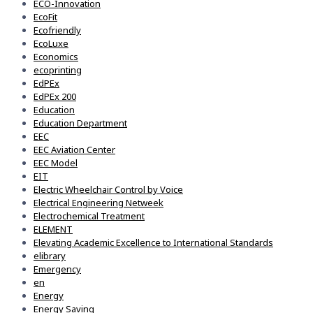
ECO-Innovation
EcoFit
Ecofriendly
EcoLuxe
Economics
ecoprinting
EdPEx
EdPEx 200
Education
Education Department
EEC
EEC Aviation Center
EEC Model
EIT
Electric Wheelchair Control by Voice
Electrical Engineering Netweek
Electrochemical Treatment
ELEMENT
Elevating Academic Excellence to International Standards
elibrary
Emergency
en
Energy
Energy Saving