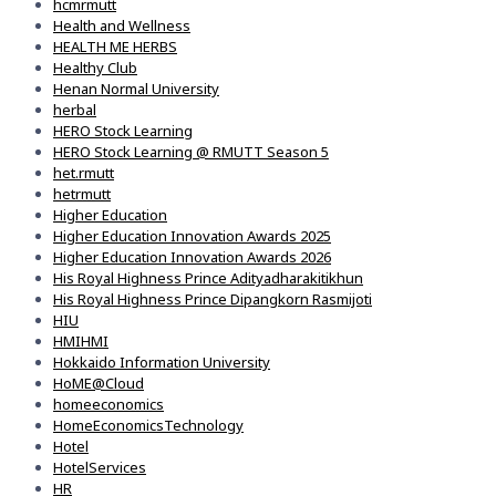
hcmrmutt
Health and Wellness
HEALTH ME HERBS
Healthy Club
Henan Normal University
herbal
HERO Stock Learning
HERO Stock Learning @ RMUTT Season 5
het.rmutt
hetrmutt
Higher Education
Higher Education Innovation Awards 2025
Higher Education Innovation Awards 2026
His Royal Highness Prince Adityadharakitikhun
His Royal Highness Prince Dipangkorn Rasmijoti
HIU
HMIHMI
Hokkaido Information University
HoME@Cloud
homeeconomics
HomeEconomicsTechnology
Hotel
HotelServices
HR