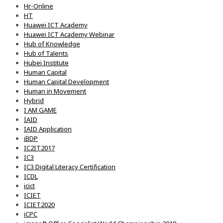
Hr-Online
HT
Huawei ICT Academy
Huawei ICT Academy Webinar
Hub of Knowledge
Hub of Talents
Hubei Institute
Human Capital
Human Capital Development
Human in Movement
Hybrid
I AM GAME
IAID
IAID Application
iBDP
IC2IT2017
IC3
IC3 Digital Literacy Certification
ICDL
icict
ICIET
ICIET2020
iCPC