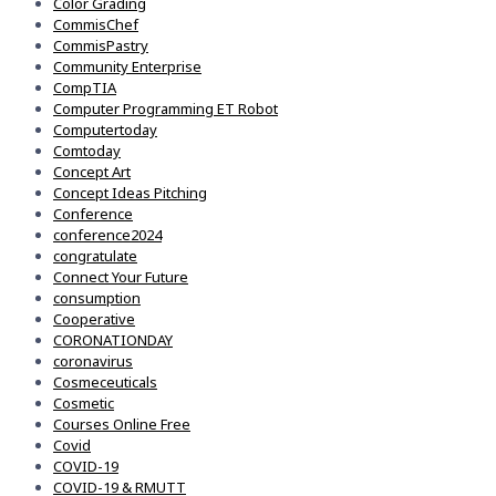
Color Grading
CommisChef
CommisPastry
Community Enterprise
CompTIA
Computer Programming ET Robot
Computertoday
Comtoday
Concept Art
Concept Ideas Pitching
Conference
conference2024
congratulate
Connect Your Future
consumption
Cooperative
CORONATIONDAY
coronavirus
Cosmeceuticals
Cosmetic
Courses Online Free
Covid
COVID-19
COVID-19 & RMUTT