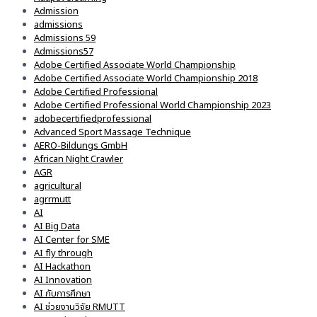
Admission
admissions
Admissions 59
Admissions57
Adobe Certified Associate World Championship
Adobe Certified Associate World Championship 2018
Adobe Certified Professional
Adobe Certified Professional World Championship 2023
adobecertifiedprofessional
Advanced Sport Massage Technique
AERO-Bildungs GmbH
African Night Crawler
AGR
agricultural
agrrmutt
AI
AI Big Data
AI Center for SME
AI fly through
AI Hackathon
AI Innovation
AI กับการศึกษา
AI ช่วยงานวิจัย RMUTT