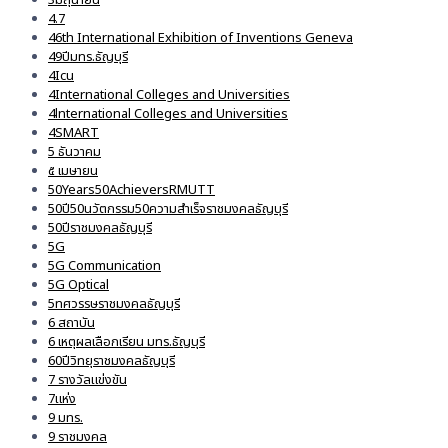
4.7
46th International Exhibition of Inventions Geneva
49ปีมทร.ธัญบุรี
4Icu
4International Colleges and Universities
4lnternational Colleges and Universities
4SMART
5 ธันวาคม
๕ เมษายน
50Years50AchieversRMUTT
50ปี50นวัตกรรม50ความสำเร็จราชมงคลธัญบุรี
50ปีราชมงคลธัญบุรี
5G
5G Communication
5G Optical
5ทศวรรษราชมงคลธัญบุรี
6 สถาบัน
6 เหตุผลเลือกเรียน มทร.ธัญบุรี
60ปีวิทยุราชมงคลธัญบุรี
7 รางวัลแข่งขัน
7แห่ง
9 มทร.
9 ราชมงคล