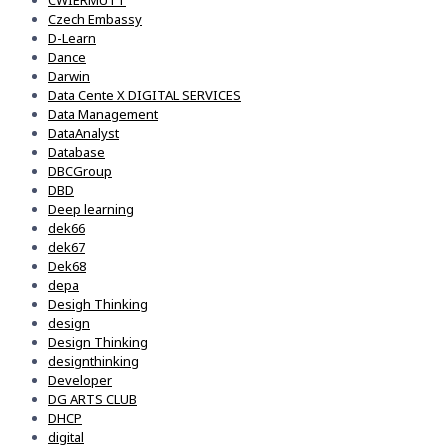
CWIERMUTT
Czech Embassy
D-Learn
Dance
Darwin
Data Cente X DIGITAL SERVICES
Data Management
DataAnalyst
Database
DBCGroup
DBD
Deep learning
dek66
dek67
Dek68
depa
Desigh Thinking
design
Design Thinking
designthinking
Developer
DG ARTS CLUB
DHCP
digital