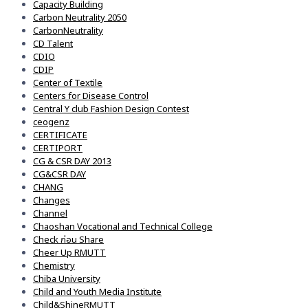
Capacity Building
Carbon Neutrality 2050
CarbonNeutrality
CD Talent
CDIO
CDIP
Center of Textile
Centers for Disease Control
Central Y club Fashion Design Contest
ceogenz
CERTIFICATE
CERTIPORT
CG & CSR DAY 2013
CG&CSR DAY
CHANG
Changes
Channel
Chaoshan Vocational and Technical College
Check ก่อน Share
Cheer Up RMUTT
Chemistry
Chiba University
Child and Youth Media Institute
Child&ShineRMUTT