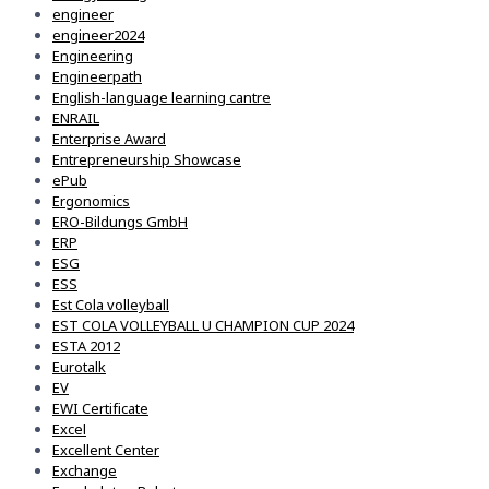
engineer
engineer2024
Engineering
Engineerpath
English-language learning cantre
ENRAIL
Enterprise Award
Entrepreneurship Showcase
ePub
Ergonomics
ERO-Bildungs GmbH
ERP
ESG
ESS
Est Cola volleyball
EST COLA VOLLEYBALL U CHAMPION CUP 2024
ESTA 2012
Eurotalk
EV
EWI Certificate
Excel
Excellent Center
Exchange