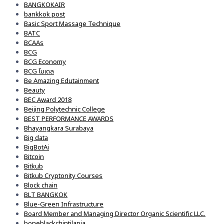
BANGKOKAIR
bankkok post
Basic Sport Massage Technique
BATC
BCAAs
BCG
BCG Economy
BCG โมเดล
Be Amazing Edutainment
Beauty
BEC Award 2018
Beijing Polytechnic College
BEST PERFORMANCE AWARDS
Bhayangkara Surabaya
Big data
BigBotAi
Bitcoin
Bitkub
Bitkub Cryptonity Courses
Block chain
BLT BANGKOK
Blue-Green Infrastructure
Board Member and Managing Director Organic Scientific LLC.
boneblackchintilapia