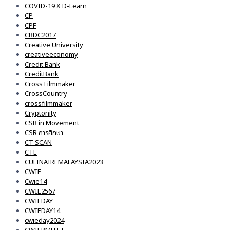
COVID-19 X D-Learn
CP
CPF
CRDC2017
Creative University
creativeeconomy
Credit Bank
CreditBank
Cross Filmmaker
CrossCountry
crossfilmmaker
Cryptonity
CSR in Movement
CSR การศึกษา
CT SCAN
CTE
CULINAIREMALAYSIA2023
CWIE
Cwie14
CWIE2567
CWIEDAY
CWIEDAY14
cwieday2024