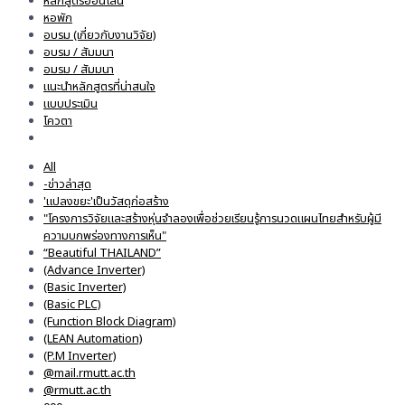
หลักสูตรออนไลน์
หอพัก
อบรม (เกี่ยวกับงานวิจัย)
อบรม / สัมมนา
อมรม / สัมมนา
แนะนำหลักสูตรที่น่าสนใจ
แบบประเมิน
โควตา
All
-ข่าวล่าสุด
'แปลงขยะ'เป็นวัสดุก่อสร้าง
"โครงการวิจัยและสร้างหุ่นจำลองเพื่อช่วยเรียนรู้การนวดแผนไทยสำหรับผู้มี
ความบกพร่องทางการเห็น"
“Beautiful THAILAND”
(Advance Inverter)
(Basic Inverter)
(Basic PLC)
(Function Block Diagram)
(LEAN Automation)
(P.M Inverter)
@mail.rmutt.ac.th
@rmutt.ac.th