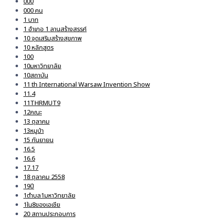
000
000 คน
1 บาท
1 อำเภอ 1 ลานสร้างสรรค์
10 จุดเสริมสร้างสุขภาพ
10 หลักสูตร
100
10มหาวิทยาลัย
10สถาบัน
11 th International Warsaw Invention Show
11.4
11THRMUT9
12คณะ
13 ตุลาคม
13หมูป่า
15 กันยายน
16.5
16.6
17.17
18 ตุลาคม 2558
19ปี
1ตำบล1มหาวิทยาลัย
1ใน8ของเอเชีย
20 สถานประกอบการ