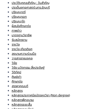
ประวัติบุคคลสำคัญ : วันสำคัญ
ประเด็นยุทธศาสตร์ มทร.ธัญบุรี
ปริญญาตรี
ปริญญาเอก
ปริญญาโท
ผู้สนใจศึกษาต่อ
ภาพข่าว
มาตรฐานวิชาชีพ
รับสมัครงาน
รางวัล
รางวัล เกียรติยศ
ลงนามความร่วมมือ
วารสารราชมงคล
วิจัย
วิจัย นวัตกรรม สิ่งประดิษฐ์
วีดิทัศน์
ศิษย์เก่า
ศึกษาต่อ
สรรหาคณบดี
หลักสูตร
หลักสูตรประกาศนียบัตรชุดวิชา (Non degree)
หลักสูตรฝึกอบรม
หลักสูตรระยะสั้น