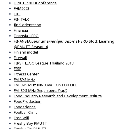
FENETT’2023Conference
FHM2023
FILL
FIN TALK
final orientation
Finansia
Finansia HERO
FINANSIA มอบทุนการศึกษาผู้ชนะโครงการ HERO Stock Learning
@RMUTT Season 4
Finland model
Firewall
FIRST LEGO League Thailand 2018
FISF
Fitness Center
FM 89.5 MHz
FM. 89.5 MHz INNIOVATION FOR LIFE
FM. 89.5 MHz วิทยุราชมงคลธัญบุรี
Food Industry Research and Development Insitute
FoodProduction
Foodscience
Football Clinic
Free Wifi
Freshy Boy RMUTT
Freshy Girl RMUTT