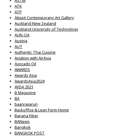
ASTM
ATK
ATP
Attasit Contemporany Art Gallery
Auckland New Zealand
Auckland University of Technology
AUN-OA
Austria
AUT
Authentic Thai Cuisine
Aviation with AirAsia
Avocado Oil
AWARDS
Awards Asia
AwardsAsia2024
AYDA 2021
B Magazine
BA
baanraiiarun
Backoffice & Lean Form Home
Banana Fiber
BANews
Bangkok
BANGKOK POST