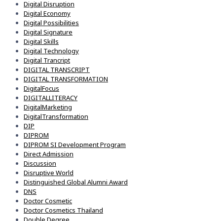
Digital Disruption
Digital Economy
Digital Possibilities
Digital Signature
Digital Skills
Digital Technology
Digital Trancript
DIGITAL TRANSCRIPT
DIGITAL TRANSFORMATION
DigitalFocus
DIGITALLITERACY
DigitalMarketing
DigitalTransformation
DIP
DIPROM
DIPROM SI Development Program
Direct Admission
Discussion
Disruptive World
Distinguished Global Alumni Award
DNS
Doctor Cosmetic
Doctor Cosmetics Thailand
Double Degree