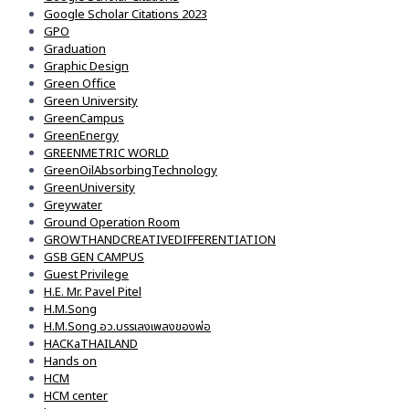
Google Scholar Citations 2023
GPO
Graduation
Graphic Design
Green Office
Green University
GreenCampus
GreenEnergy
GREENMETRIC WORLD
GreenOilAbsorbingTechnology
GreenUniversity
Greywater
Ground Operation Room
GROWTHANDCREATIVEDIFFERENTIATION
GSB GEN CAMPUS
Guest Privilege
H.E. Mr. Pavel Pitel
H.M.Song
H.M.Song อว.บรรเลงเพลงของพ่อ
HACKaTHAILAND
Hands on
HCM
HCM center