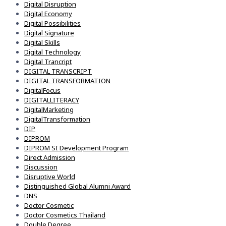
Digital Disruption
Digital Economy
Digital Possibilities
Digital Signature
Digital Skills
Digital Technology
Digital Trancript
DIGITAL TRANSCRIPT
DIGITAL TRANSFORMATION
DigitalFocus
DIGITALLITERACY
DigitalMarketing
DigitalTransformation
DIP
DIPROM
DIPROM SI Development Program
Direct Admission
Discussion
Disruptive World
Distinguished Global Alumni Award
DNS
Doctor Cosmetic
Doctor Cosmetics Thailand
Double Degree