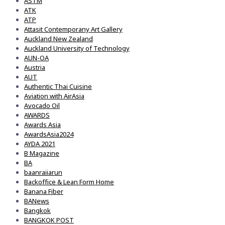
ASTM
ATK
ATP
Attasit Contemporany Art Gallery
Auckland New Zealand
Auckland University of Technology
AUN-OA
Austria
AUT
Authentic Thai Cuisine
Aviation with AirAsia
Avocado Oil
AWARDS
Awards Asia
AwardsAsia2024
AYDA 2021
B Magazine
BA
baanraiiarun
Backoffice & Lean Form Home
Banana Fiber
BANews
Bangkok
BANGKOK POST