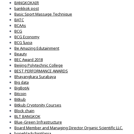
BANGKOKAIR
bankkok post
Basic Sport Massage Technique
BATC
BCAAs
BCG
BCG Economy
BCG โมเดล
Be Amazing Edutainment
Beauty
BEC Award 2018
Beijing Polytechnic College
BEST PERFORMANCE AWARDS
Bhayangkara Surabaya
Big data
BigBotAi
Bitcoin
Bitkub
Bitkub Cryptonity Courses
Block chain
BLT BANGKOK
Blue-Green Infrastructure
Board Member and Managing Director Organic Scientific LLC.
boneblackchintilapia