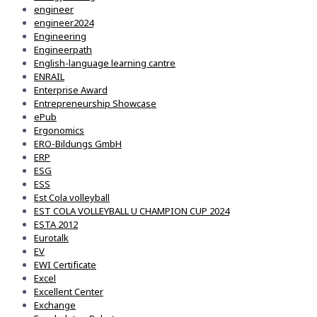
engineer
engineer2024
Engineering
Engineerpath
English-language learning cantre
ENRAIL
Enterprise Award
Entrepreneurship Showcase
ePub
Ergonomics
ERO-Bildungs GmbH
ERP
ESG
ESS
Est Cola volleyball
EST COLA VOLLEYBALL U CHAMPION CUP 2024
ESTA 2012
Eurotalk
EV
EWI Certificate
Excel
Excellent Center
Exchange