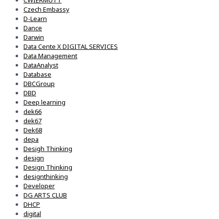
CWIERMUTT
Czech Embassy
D-Learn
Dance
Darwin
Data Cente X DIGITAL SERVICES
Data Management
DataAnalyst
Database
DBCGroup
DBD
Deep learning
dek66
dek67
Dek68
depa
Desigh Thinking
design
Design Thinking
designthinking
Developer
DG ARTS CLUB
DHCP
digital