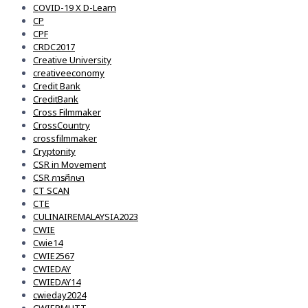
COVID-19 X D-Learn
CP
CPF
CRDC2017
Creative University
creativeeconomy
Credit Bank
CreditBank
Cross Filmmaker
CrossCountry
crossfilmmaker
Cryptonity
CSR in Movement
CSR การศึกษา
CT SCAN
CTE
CULINAIREMALAYSIA2023
CWIE
Cwie14
CWIE2567
CWIEDAY
CWIEDAY14
cwieday2024