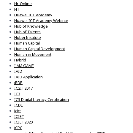
Hr-Online
HT
Huawei ICT Academy
Huawei ICT Academy Webinar
Hub of Knowledge
Hub of Talents
Hubei Institute
Human Capital
Human Capital Development
Human in Movement
Hybrid
I AM GAME
IAID
IAID Application
iBDP
IC2IT2017
IC3
IC3 Digital Literacy Certification
ICDL
icict
ICIET
ICIET2020
iCPC