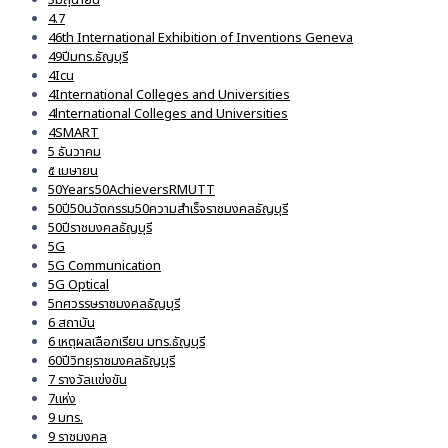
4.7
46th International Exhibition of Inventions Geneva
49ปีมทร.ธัญบุรี
4Icu
4International Colleges and Universities
4lnternational Colleges and Universities
4SMART
5 ธันวาคม
๕ เมษายน
50Years50AchieversRMUTT
50ปี50นวัตกรรม50ความสำเร็จราชมงคลธัญบุรี
50ปีราชมงคลธัญบุรี
5G
5G Communication
5G Optical
5ทศวรรษราชมงคลธัญบุรี
6 สถาบัน
6 เหตุผลเลือกเรียน มทร.ธัญบุรี
60ปีวิทยุราชมงคลธัญบุรี
7 รางวัลแข่งขัน
7แห่ง
9 มทร.
9 ราชมงคล