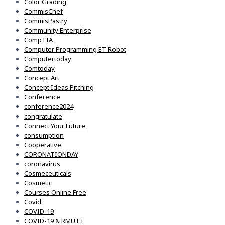
Color Grading
CommisChef
CommisPastry
Community Enterprise
CompTIA
Computer Programming ET Robot
Computertoday
Comtoday
Concept Art
Concept Ideas Pitching
Conference
conference2024
congratulate
Connect Your Future
consumption
Cooperative
CORONATIONDAY
coronavirus
Cosmeceuticals
Cosmetic
Courses Online Free
Covid
COVID-19
COVID-19 & RMUTT