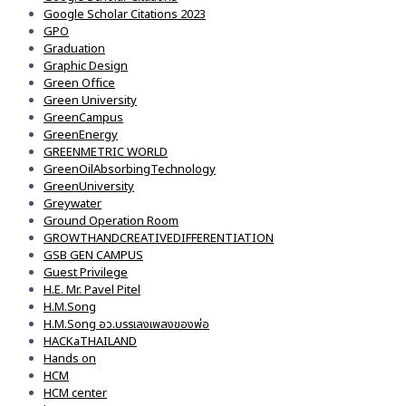
Google Scholar Citations 2023
GPO
Graduation
Graphic Design
Green Office
Green University
GreenCampus
GreenEnergy
GREENMETRIC WORLD
GreenOilAbsorbingTechnology
GreenUniversity
Greywater
Ground Operation Room
GROWTHANDCREATIVEDIFFERENTIATION
GSB GEN CAMPUS
Guest Privilege
H.E. Mr. Pavel Pitel
H.M.Song
H.M.Song อว.บรรเลงเพลงของพ่อ
HACKaTHAILAND
Hands on
HCM
HCM center