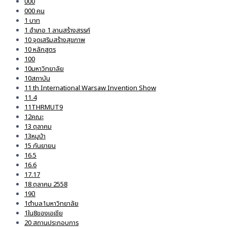
000
000 คน
1 บาท
1 อำเภอ 1 ลานสร้างสรรค์
10 จุดเสริมสร้างสุขภาพ
10 หลักสูตร
100
10มหาวิทยาลัย
10สถาบัน
11 th International Warsaw Invention Show
11.4
11THRMUT9
12คณะ
13 ตุลาคม
13หมูป่า
15 กันยายน
16.5
16.6
17.17
18 ตุลาคม 2558
19ปี
1ตำบล1มหาวิทยาลัย
1ใน8ของเอเชีย
20 สถานประกอบการ