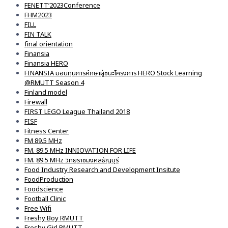
FENETT’2023Conference
FHM2023
FILL
FIN TALK
final orientation
Finansia
Finansia HERO
FINANSIA มอบทุนการศึกษาผู้ชนะโครงการ HERO Stock Learning
@RMUTT Season 4
Finland model
Firewall
FIRST LEGO League Thailand 2018
FISF
Fitness Center
FM 89.5 MHz
FM. 89.5 MHz INNIOVATION FOR LIFE
FM. 89.5 MHz วิทยุราชมงคลธัญบุรี
Food Industry Research and Development Insitute
FoodProduction
Foodscience
Football Clinic
Free Wifi
Freshy Boy RMUTT
Freshy Girl RMUTT