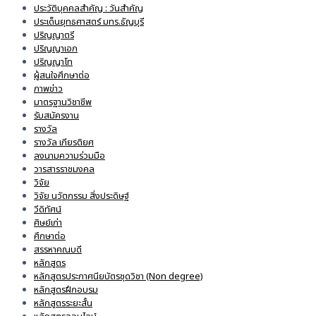
ประวัติบุคคลสำคัญ : วันสำคัญ
ประเด็นยุทธศาสตร์ มทร.ธัญบุรี
ปริญญาตรี
ปริญญาเอก
ปริญญาโท
ผู้สนใจศึกษาต่อ
ภาพข่าว
มาตรฐานวิชาชีพ
รับสมัครงาน
รางวัล
รางวัล เกียรติยศ
ลงนามความร่วมมือ
วารสารราชมงคล
วิจัย
วิจัย นวัตกรรม สิ่งประดิษฐ์
วีดิทัศน์
ศิษย์เก่า
ศึกษาต่อ
สรรหาคณบดี
หลักสูตร
หลักสูตรประกาศนียบัตรชุดวิชา (Non degree)
หลักสูตรฝึกอบรม
หลักสูตรระยะสั้น