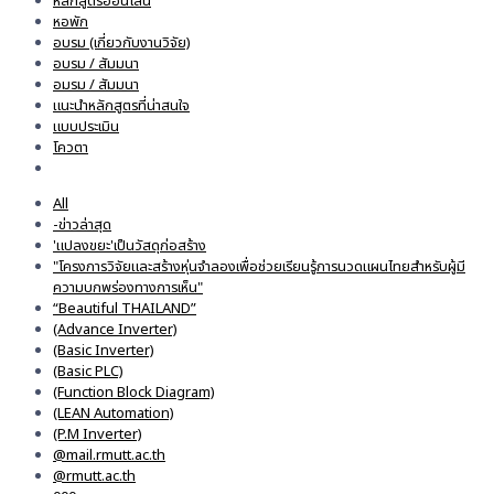
หลักสูตรออนไลน์
หอพัก
อบรม (เกี่ยวกับงานวิจัย)
อบรม / สัมมนา
อมรม / สัมมนา
แนะนำหลักสูตรที่น่าสนใจ
แบบประเมิน
โควตา
All
-ข่าวล่าสุด
'แปลงขยะ'เป็นวัสดุก่อสร้าง
"โครงการวิจัยและสร้างหุ่นจำลองเพื่อช่วยเรียนรู้การนวดแผนไทยสำหรับผู้มี
ความบกพร่องทางการเห็น"
“Beautiful THAILAND”
(Advance Inverter)
(Basic Inverter)
(Basic PLC)
(Function Block Diagram)
(LEAN Automation)
(P.M Inverter)
@mail.rmutt.ac.th
@rmutt.ac.th