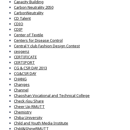
Capacity Building
Carbon Neutrality 2050
CarbonNeutrality
CD Talent
CDIO
CDIP
Center of Textile
Centers for Disease Control
Central Y club Fashion Design Contest
ceogenz
CERTIFICATE
CERTIPORT
CG & CSR DAY 2013
CG&CSR DAY
CHANG
Changes
Channel
Chaoshan Vocational and Technical College
Check ก่อน Share
Cheer Up RMUTT
Chemistry
Chiba University
Child and Youth Media Institute
Child&ShineRMUTT