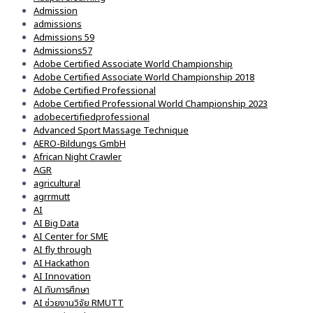
Admission
admissions
Admissions 59
Admissions57
Adobe Certified Associate World Championship
Adobe Certified Associate World Championship 2018
Adobe Certified Professional
Adobe Certified Professional World Championship 2023
adobecertifiedprofessional
Advanced Sport Massage Technique
AERO-Bildungs GmbH
African Night Crawler
AGR
agricultural
agrrmutt
AI
AI Big Data
AI Center for SME
AI fly through
AI Hackathon
AI Innovation
AI กับการศึกษา
AI ช่วยงานวิจัย RMUTT