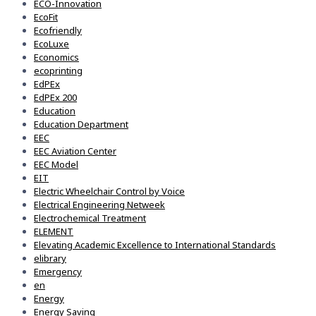
ECO-Innovation
EcoFit
Ecofriendly
EcoLuxe
Economics
ecoprinting
EdPEx
EdPEx 200
Education
Education Department
EEC
EEC Aviation Center
EEC Model
EIT
Electric Wheelchair Control by Voice
Electrical Engineering Netweek
Electrochemical Treatment
ELEMENT
Elevating Academic Excellence to International Standards
elibrary
Emergency
en
Energy
Energy Saving