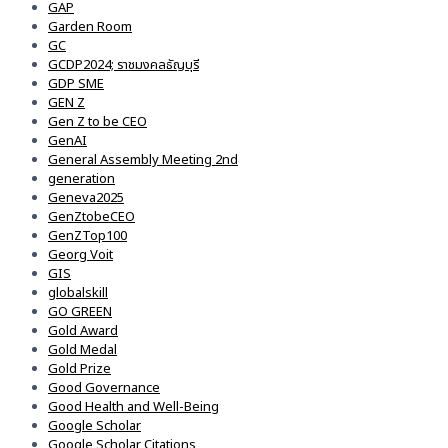
GAP
Garden Room
GC
GCDP2024; ราชมงคลธัญบุรี
GDP SME
GEN Z
Gen Z to be CEO
GenAI
General Assembly Meeting 2nd
generation
Geneva2025
GenZtobeCEO
GenZTop100
Georg Voit
GIS
globalskill
GO GREEN
Gold Award
Gold Medal
Gold Prize
Good Governance
Good Health and Well-Being
Google Scholar
Google Scholar Citations