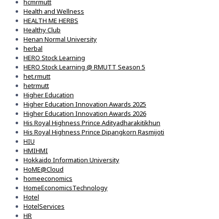
hcmrmutt
Health and Wellness
HEALTH ME HERBS
Healthy Club
Henan Normal University
herbal
HERO Stock Learning
HERO Stock Learning @ RMUTT Season 5
het.rmutt
hetrmutt
Higher Education
Higher Education Innovation Awards 2025
Higher Education Innovation Awards 2026
His Royal Highness Prince Adityadharakitikhun
His Royal Highness Prince Dipangkorn Rasmijoti
HIU
HMIHMI
Hokkaido Information University
HoME@Cloud
homeeconomics
HomeEconomicsTechnology
Hotel
HotelServices
HR