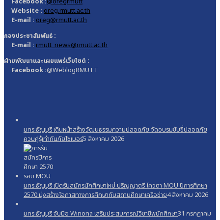
Facebook :
@oregrmutt
Website :
oreg.rmutt.ac.th
E-mail :
oreg@rmutt.ac.th
กองประชาสัมพันธ์ :
E-mail :
rmutt_news@rmutt.ac.th
ฝ่ายพัฒนาและเผยแพร่เว็บไซต์ :
Facebook :
@WeblogRMUTT
มทร.ธัญบุรี เดินหน้าสร้างวัฒนธรรมความปลอดภัย จัดอบรมขับขี่ปลอดภัย
ควบคู่รู้เท่าทันภัยไซเบอร์
5 สิงหาคม 2026
มทร.ธัญบุรี เปิดรับสมัครนักศึกษาใหม่ ปริญญาตรี โควตา MOU ปีการศึกษา
2570 มุ่งสร้างโอกาสทางการศึกษากับสถานศึกษาเครือข่าย
4 สิงหาคม 2026
มทร.ธัญบุรี จับมือ Winona เสริมประสบการณ์วิชาชีพนักศึกษา
31 กรกฎาคม