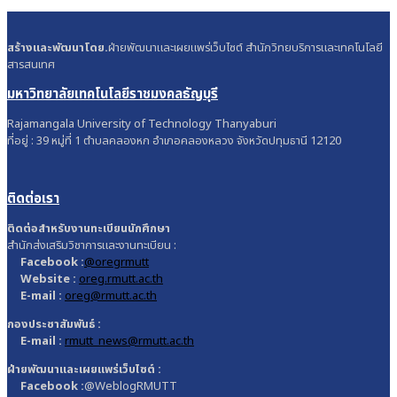
สร้างและพัฒนาโดย.
ฝ่ายพัฒนาและเผยแพร่เว็บไซต์ สำนักวิทยบริการและเทคโนโลยี
สารสนเทศ
มหาวิทยาลัยเทคโนโลยีราชมงคลธัญบุรี
Rajamangala University of Technology Thanyaburi
ที่อยู่ : 39 หมู่ที่ 1 ตำบลคลองหก อำเภอคลองหลวง จังหวัดปทุมธานี 12120
ติดต่อเรา
ติดต่อสำหรับงานทะเบียนนักศึกษา
สำนักส่งเสริมวิชาการและงานทะเบียน :
Facebook :
@oregrmutt
Website :
oreg.rmutt.ac.th
E-mail :
oreg@rmutt.ac.th
กองประชาสัมพันธ์ :
E-mail :
rmutt_news@rmutt.ac.th
ฝ่ายพัฒนาและเผยแพร่เว็บไซต์ :
Facebook :
@WeblogRMUTT