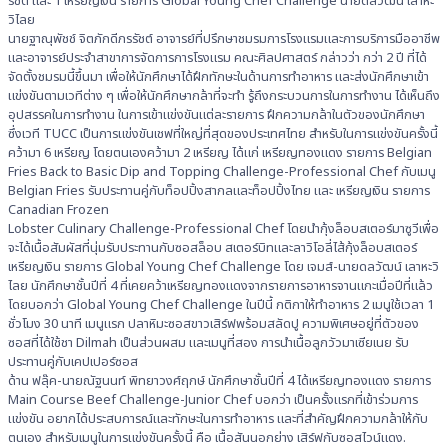
รัชต์ และ 1 เหรียญเงิน รายการ Global Young Chef Challenge นายดลวัฒน์ เลาหะ
วิไลย
นายฐาณุพัชช์ จิตภักดีภรรัชต์ อาจารย์ที่ปรึกษาชมรมการโรงแรมและการบริการมืออาชีพ
และอาจารย์ประจำสาขาการจัดการการโรงแรม คณะศิลปศาสตร์ กล่าวว่า กว่า 2 ปี ที่ได้
จัดตั้งชมรมนี้ขึ้นมา เพื่อให้นักศึกษาได้ฝึกทักษะในด้านการทำอาหาร และส่งนักศึกษาเข้า
แข่งขันตามเวทีต่าง ๆ เพื่อให้นักศึกษากล้าที่จะทำ รู้ถึงกระบวนการในการทำงาน ได้เห็นถึง
อุปสรรคในการทำงาน ในการเข้าแข่งขันแต่ละรายการ ฝึกความกล้าในตัวของนักศึกษา
ซึ่งเวที TUCC เป็นการแข่งขันเชฟที่ใหญ่ที่สุดของประเทศไทย สำหรับในการแข่งขันครั้งนี้
คว้ามา 6 เหรียญ โดยตนเองคว้ามา 2 เหรียญ ได้แก่ เหรียญทองแดง รายการ Belgian
Fries Back to Basic Dip and Topping Challenge-Professional Chef กับเมนู
Belgian Fries รับประทานคู่กับท็อปปิ้งสากลและท็อปปิ้งไทย และ เหรียญเงิน รายการ
Canadian Frozen
Lobster Culinary Challenge-Professional Chef โดยนำกุ้งล็อบสเตอร์มาซูวีเพื่อ
จะได้เนื้อสัมผัสที่นุ่มรับประทานกับซอสล็อบ สเตอร์บิทและลาวิโอลี่ไส้กุ้งล็อบสเตอร์
เหรียญเงิน รายการ Global Young Chef Challenge โดย เจมส์-นายดลวัฒน์ เลาหะวิ
ไลย นักศึกษาชั้นปีที่ 4 ที่เคยคว้าเหรียญทองแดงจากรายการอาหารจานแกะเมื่อปีที่แล้ว
โดยบอกว่า Global Young Chef Challenge ในปีนี้ กติกาให้ทำอาหาร 2 เมนูใช้เวลา 1
ชั่วโมง 30 นาที เมนูแรก ปลาหิมะซอสขาวเสิร์ฟพร้อมสลัดปู ความพิเศษอยู่ที่ตัวของ
ซอสที่ได้ใช้ชา Dilmah เป็นส่วนผสม และเมนูที่สอง การนำเนื้อลูกวัวมาเซียเนย รับ
ประทานคู่กับเคปเปอร์ซอส
ด้าน ฟลุ๊ค-นายณัฐนนท์ พิทยาวงศ์ฤกษ์ นักศึกษาชั้นปีที่ 4 ได้เหรียญทองแดง รายการ
Main Course Beef Challenge-Junior Chef บอกว่า เป็นครั้งแรกที่เข้าร่วมการ
แข่งขัน อยากได้ประสบการณ์และทักษะในการทำอาหาร และที่สำคัญฝึกความกล้าให้กับ
ตนเอง สำหรับเมนูในการแข่งขันครั้งนี้ คือ เนื้อสันนอกย่าง เสิร์ฟกับซอสไวน์แดง.