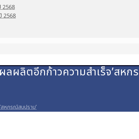
ปี 2568
 ปี 2568
บผลผลิตอีกก้าวความสำเร็จ’สหก
จ’สหกรณ์สบปราบ’