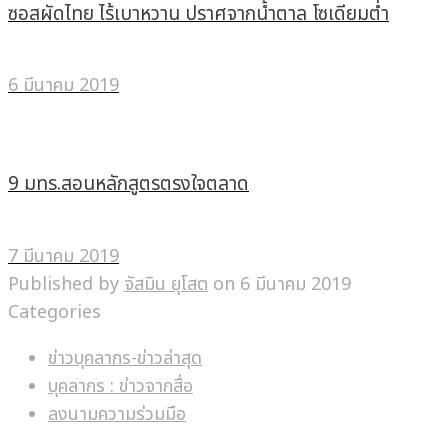
ซอสผัดไทย ไร้เบาหวาน ปราศจากน้ำตาล โซเดียมต่ำ
6 มีนาคม 2019
9 มทร.สอนหลักสูตรตรงใจตลาด
7 มีนาคม 2019
Published by
จัสมิน ยุโสต
on
6 มีนาคม 2019
Categories
ข่าวบุคลากร-ข่าวล่าสุด
บุคลากร : ข่าวจากสื่อ
ลงนามความร่วมมือ