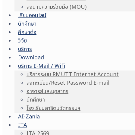
ลงนามความร่วมมือ (MOU)
เรียนออนไลน์
นักศึกษา
ศึกษาต่อ
วิจัย
บริการ
Download
บริการ E-Mail / Wifi
บริการระบบ RMUTT Internet Account
ลงทะเบียน/Reset Password E-mail
อาจารย์และบุคลากร
นักศึกษา
โรงเรียนสาธิตนวัตกรรมฯ
AI-Zania
ITA
ITA 2569