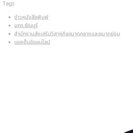
Tags
ข่าวหนังสือพิมพ์
มทร.ธัญบุรี
สำนักงานส่งเสริมวิสาหกิจขนาดกลางและขนาดย่อม
เอสเอ็มอีออนไลน์